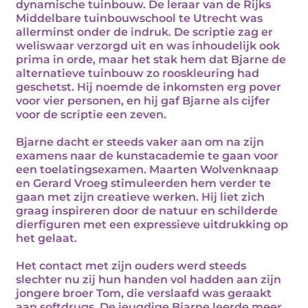
dynamische tuinbouw. De leraar van de Rijks
Middelbare tuinbouwschool te Utrecht was
allerminst onder de indruk. De scriptie zag er
weliswaar verzorgd uit en was inhoudelijk ook
prima in orde, maar het stak hem dat Bjarne de
alternatieve tuinbouw zo rooskleuring had
geschetst. Hij noemde de inkomsten erg pover
voor vier personen, en hij gaf Bjarne als cijfer
voor de scriptie een zeven.
Bjarne dacht er steeds vaker aan om na zijn
examens naar de kunstacademie te gaan voor
een toelatingsexamen. Maarten Wolvenknaap
en Gerard Vroeg stimuleerden hem verder te
gaan met zijn creatieve werken. Hij liet zich
graag inspireren door de natuur en schilderde
dierfiguren met een expressieve uitdrukking op
het gelaat.
Het contact met zijn ouders werd steeds
slechter nu zij hun handen vol hadden aan zijn
jongere broer Tom, die verslaafd was geraakt
aan softdrugs. De jeugdige Bjarne leerde meer