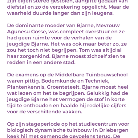
zijn eigen stereo gestolen, aangifte gedaan van
diefstal en zo de verzekering opgelicht. Maar de
waarheid duurde langer dan zijn leugens.
De dominante moeder van Bjarne, Mevrouw
Agunesu Gosse, was compleet overstuur en ze
had geen ruimte voor de verhalen van de
jeugdige Bjarne. Het was ook maar beter zo, ze
zou het toch niet begrijpen. Tom was altijd al
haar zorgenkind. Bjarne moest zichzelf zien te
redden in een andere stad.
De examens op de Middelbare Tuinbouwschool
waren pittig. Bodemkunde en Techniek,
Plantenkennis, Groenteteelt. Bjarne moest heel
wat lezen om het te begrijpen. Gelukkig had de
jeugdige Bjarne het vermogen de stof in korte
tijd te onthouden en haalde hij redelijke cijfers
voor de verschillende vakken.
Op zijn stageperiode op het studiecentrum voor
biologisch dynamische tuinbouw in Driebergen
keek hij met gemengde gevoelens terug. De