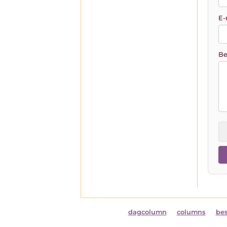
E-
Be
dagcolumn
columns
be