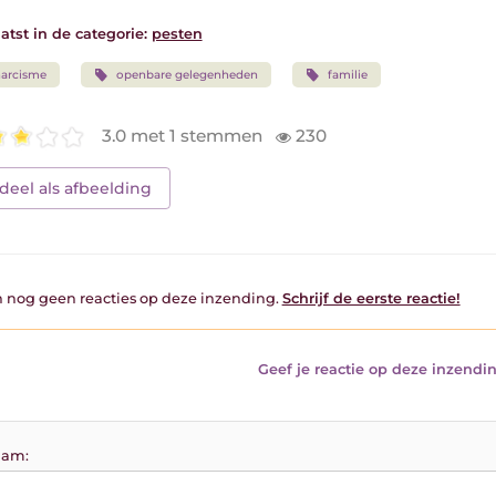
atst in de categorie:
pesten
arcisme
openbare gelegenheden
familie
3.0 met 1 stemmen
230
deel als afbeelding
jn nog geen reacties op deze inzending.
Schrijf de eerste reactie!
Geef je reactie op deze inzendin
am: