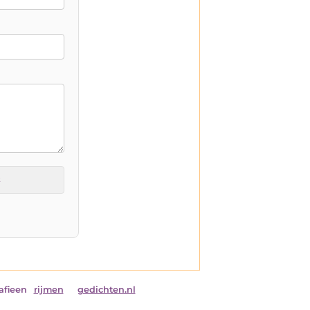
t
afieen
rijmen
gedichten.nl