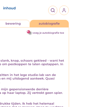
inhoud
bewering
autobiografie
voeg je autobiografie toe
slank, knap, schaars gekleed - want het
de om pestkoppen te laten opstappen. In
tten in het lege studie-lab van de
 en mij uitdagend aankeek. Quasi
.
k mijn gepensioneerde derrière
op haar laptop. Zij vertrekt geen spier.
drukke tijden. Ik heb het helemaal