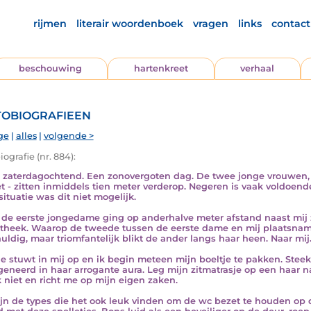
rijmen
literair woordenboek
vragen
links
contact
beschouwing
hartenkreet
verhaal
obiografieen
ge
|
alles
|
volgende >
ografie (nr. 884):
s zaterdagochtend. Een zonovergoten dag. De twee jonge vrouwen, 
et - zitten inmiddels tien meter verderop. Negeren is vaak voldoen
situatie was dit niet mogelijk.
de eerste jongedame ging op anderhalve meter afstand naast mij zi
otheek. Waarop de tweede tussen de eerste dame en mij plaatsnam
uldig, maar triomfantelijk blikt de ander langs haar heen. Naar mij
 stuwt in mij op en ik begin meteen mijn boeltje te pakken. Stee
eneerd in haar arrogante aura. Leg mijn zitmatrasje op een haar na 
k niet en richt me op mijn eigen zaken.
ijn de types die het ook leuk vinden om de wc bezet te houden op 