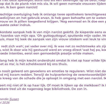
 met deze spelletjes. Bons luid als een beveiliger op de deur, roe
op dat ik de plank niet mis sla. Ik wil geen normale vrouwen tijde
en. Ik ben geen narcist!
rachtige overtuiging heb ik onlangs twee apothekers terechtgewe
edicijnen en het gebruik ervan. Ik heb geen behoefte om te weten
rouw en ik pillen toegediend krijgen. 'Nog eenmaal en ik doe een pol
aakte zeker indruk.
kordate aanpak heb ik van mijn narcist geërfd. Ze kieperde eens ee
 haardos van mijn opa. 'Oh guttoguttogut', sputterde mijn vader. Me
uis, maar hij leek de aanpak van zijn vrouw stiekem wel leuk te vin
n redt zich wah', zei vader over mij. Ik was net zo rechtstreeks als z
 wist ik door wie hij gestuurd werd en vroeg direct 'wat hej pa, kom 
oede intenties, eerst een gemoedelijk praatje wilde maken.
lang heb ik mijn kracht onderdrukt omdat ik niet op haar wilde lijk
net as ma', is het scheldwoord bij ons thuis.
b nooit geleerd om gevoelens en emoties te reguleren. Wist niet dat
d mij kwam redden. Terwijl de hulpverlening de verantwoordelijkhei
s kreeg van de schade die je oploopt in omgang met een narcist. Ik
eert mij niet of ik op haar lijk. Of moet ik lijken op de melkboer? I
ekere tred uit de nagenoeg lege bibliotheek. De zon in.
eerde:
Susan
i 2026