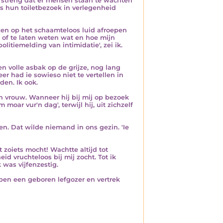
p streng dat er mensen staan te wachten
ns hun toiletbezoek in verlegenheid
zen op het schaamteloos luid afroepen
 of te laten weten wat en hoe mijn
itiemelding van intimidatie', zei ik.
n volle asbak op de grijze, nog lang
er had ie sowieso niet te vertellen in
den. Ik ook.
ijn vrouw. Wanneer hij bij mij op bezoek
moar vur'n dag', terwijl hij, uit zichzelf
en. Dat wilde niemand in ons gezin. 'Ie
 zoiets mocht! Wachtte altijd tot
d vruchteloos bij mij zocht. Tot ik
 was vijfenzestig.
k ben een geboren lefgozer en vertrek