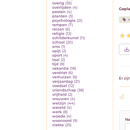
overig
(35)
overlijden
(4)
Gepla
pesten
(4)
planten
(3)
n
psychologie
(21)
rampen
(7)
reizen
(6)
religie
(12)
schilderkunst
(11)
school
(20)
sms
(1)
spijt
(2)
sport
(4)
taal
(2)
tijd
(8)
vakantie
(18)
verdriet
(6)
verhuizen
(9)
Er zi
verjaardag
(21)
voedsel
(12)
vriendschap
(38)
vrijheid
(2)
vrouwen
(4)
welzijn
(44)
wereld
(4)
werk
(8)
woede
(4)
Na
woonoord
(9)
ziekte
(25)