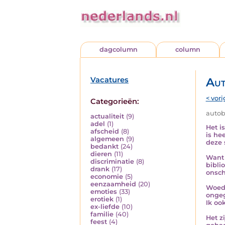
dagcolumn
column
Vacatures
Aut
< vori
Categorieën:
autobi
actualiteit
(9)
adel
(1)
Het i
afscheid
(8)
is he
algemeen
(9)
deze 
bedankt
(24)
dieren
(11)
Want 
discriminatie
(8)
bibli
drank
(17)
onsch
economie
(5)
eenzaamheid
(20)
Woede
emoties
(33)
ongeg
erotiek
(1)
Ik oo
ex-liefde
(10)
familie
(40)
Het z
feest
(4)