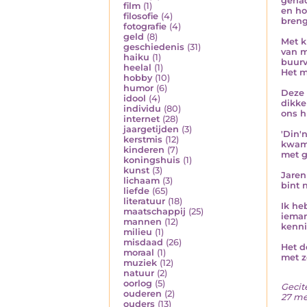
gehad
film
(1)
en ho
filosofie
(4)
breng
fotografie
(4)
geld
(8)
Met k
geschiedenis
(31)
van m
haiku
(1)
buurv
heelal
(1)
Het m
hobby
(10)
humor
(6)
Deze 
idool
(4)
dikke
individu
(80)
ons h
internet
(28)
jaargetijden
(3)
'Din'
kerstmis
(12)
kwam,
kinderen
(7)
met g
koningshuis
(1)
kunst
(3)
Jaren
lichaam
(3)
bint 
liefde
(65)
literatuur
(18)
Ik he
maatschappij
(25)
ieman
mannen
(12)
kenni
milieu
(1)
misdaad
(26)
Het d
moraal
(1)
met z
muziek
(12)
natuur
(2)
oorlog
(5)
Gecit
ouderen
(2)
27 me
ouders
(13)