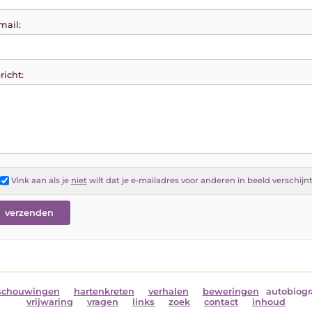
mail:
richt:
Vink aan als je
niet
wilt dat je e-mailadres voor anderen in beeld verschijn
schouwingen
hartenkreten
verhalen
beweringen
autobiogr
vrijwaring
vragen
links
zoek
contact
inhoud