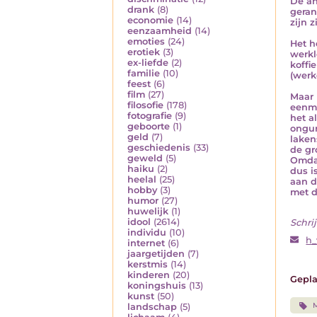
De an
drank
(8)
geran
economie
(14)
zijn z
eenzaamheid
(14)
emoties
(24)
Het h
erotiek
(3)
werkl
ex-liefde
(2)
koffi
familie
(10)
(werk
feest
(6)
film
(27)
Maar 
filosofie
(178)
eenma
fotografie
(9)
het a
geboorte
(1)
ongun
geld
(7)
laken
geschiedenis
(33)
de gr
geweld
(5)
Omdat
haiku
(2)
dus i
heelal
(25)
aan d
hobby
(3)
met d
humor
(27)
huwelijk
(1)
idool
(2614)
Schrij
individu
(10)
h
internet
(6)
jaargetijden
(7)
kerstmis
(14)
kinderen
(20)
Gepla
koningshuis
(13)
kunst
(50)
M
landschap
(5)