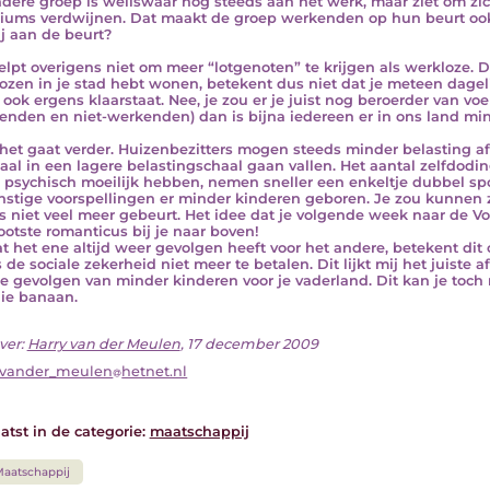
dere groep is weliswaar nog steeds aan het werk, maar ziet om zi
iums verdwijnen. Dat maakt de groep werkenden op hun beurt oo
ij aan de beurt?
elpt overigens niet om meer “lotgenoten” te krijgen als werkloze. 
ozen in je stad hebt wonen, betekent dus niet dat je meteen dageli
e ook ergens klaarstaat. Nee, je zou er je juist nog beroerder van vo
enden en niet-werkenden) dan is bijna iedereen er in ons land min
het gaat verder. Huizenbezitters mogen steeds minder belasting af
al in een lagere belastingschaal gaan vallen. Het aantal zelfdodi
l psychisch moeilijk hebben, nemen sneller een enkeltje dubbel sp
stige voorspellingen er minder kinderen geboren. Je zou kunnen 
s niet veel meer gebeurt. Het idee dat je volgende week naar de V
ootste romanticus bij je naar boven!
 het ene altijd weer gevolgen heeft voor het andere, betekent d
s de sociale zekerheid niet meer te betalen. Dit lijkt mij het juist
e gevolgen van minder kinderen voor je vaderland. Dit kan je toch 
ie banaan.
ver:
Harry van der Meulen
, 17 december 2009
_vander_meulen
hetnet.nl
atst in de categorie:
maatschappij
aatschappij