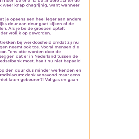
ch heen de ene na de andere achter de
k weer knap chagrijnig, want wanneer
Dat je opeens een heel leger aan andere
jks deur aan deur gaat kijken of de
elen. Als je beide groepen optelt
der vrolijk op geworden.
trekken bij werkloosheid omdat zij nu
ngen neemt ook toe. Vooral mensen die
oor. Tenslotte worden door de
zeggen dat er in Nederland tussen de
oedselbank moet, haalt nu niet bepaald
it op den duur dus minder werkenden en
e afrodisiacum: denk vanavond maar eens
niet laten gebeuren?! Vol gas en gaan