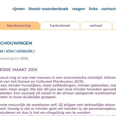
rijmen
literair woordenboek
vragen
links
contact
beschouwing
hartenkreet
verhaal
chouwingen
ge
|
alles
|
volgende >
ouwing (nr. 608):
essie maakt ziek
beurt nog al wat met mensen in een economische crisistijd. Althans 
rt van het Sociaal en Cultureel Planbureau (SCP).
aan minder huwelijken, meer zelfdodingen, minder geboorten, me
een meer angst. We zijn dit jaar een stuk minder tevreden geword
geleden. Een oorzaak zit vooral in de almaar oplopende werkloosheid 
een in twee duidelijke groepen.
erste natuurlijk de werklozen zelf. Zij krijgen een behoorlijke dreun
aard. Gevolg is dat er minder geld om handen is, de pensioenopbo
studeren en dus is het om chagrijnig van te worden.