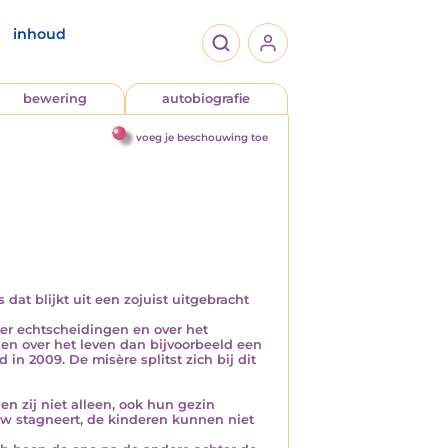
inhoud
bewering
autobiografie
voeg je beschouwing toe
dat blijkt uit een zojuist uitgebracht
er echtscheidingen en over het
en over het leven dan bijvoorbeeld een
in 2009. De misère splitst zich bij dit
 en zij niet alleen, ook hun gezin
uw stagneert, de kinderen kunnen niet