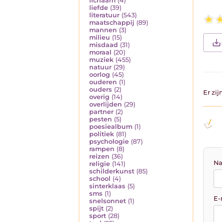
lichaam
(4)
liefde
(39)
literatuur
(543)
maatschappij
(89)
mannen
(3)
milieu
(15)
misdaad
(31)
moraal
(20)
muziek
(455)
natuur
(29)
oorlog
(45)
ouderen
(1)
ouders
(2)
Er zi
overig
(14)
overlijden
(29)
partner
(2)
pesten
(5)
poesiealbum
(1)
politiek
(81)
psychologie
(87)
rampen
(8)
reizen
(36)
Na
religie
(141)
schilderkunst
(85)
school
(4)
sinterklaas
(5)
sms
(1)
E-
snelsonnet
(1)
spijt
(2)
sport
(28)