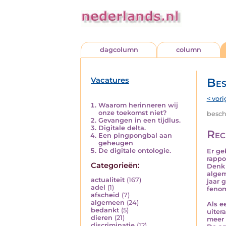
dagcolumn
column
Vacatures
Bes
< vori
Waarom herinneren wij
onze toekomst niet?
besch
Gevangen in een tijdlus.
Digitale delta.
Rec
Een pingpongbal aan
geheugen
De digitale ontologie.
Er ge
rappo
Categorieën:
Denk 
algem
actualiteit
(167)
jaar 
adel
(1)
fenom
afscheid
(7)
algemeen
(24)
Als e
bedankt
(5)
uiter
dieren
(21)
meer 
discriminatie
(12)