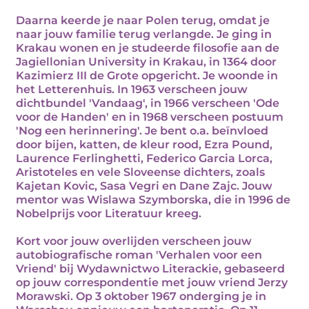
Daarna keerde je naar Polen terug, omdat je
naar jouw familie terug verlangde. Je ging in
Krakau wonen en je studeerde filosofie aan de
Jagiellonian University in Krakau, in 1364 door
Kazimierz III de Grote opgericht. Je woonde in
het Letterenhuis. In 1963 verscheen jouw
dichtbundel 'Vandaag', in 1966 verscheen 'Ode
voor de Handen' en in 1968 verscheen postuum
'Nog een herinnering'. Je bent o.a. beïnvloed
door bijen, katten, de kleur rood, Ezra Pound,
Laurence Ferlinghetti, Federico Garcia Lorca,
Aristoteles en vele Sloveense dichters, zoals
Kajetan Kovic, Sasa Vegri en Dane Zajc. Jouw
mentor was Wislawa Szymborska, die in 1996 de
Nobelprijs voor Literatuur kreeg.
Kort voor jouw overlijden verscheen jouw
autobiografische roman 'Verhalen voor een
Vriend' bij Wydawnictwo Literackie, gebaseerd
op jouw correspondentie met jouw vriend Jerzy
Morawski. Op 3 oktober 1967 onderging je in