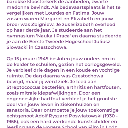
barokke kloosterkerk de aanbeden, zwarte
madonna bevindt. Als bedevaartsplaats is het te
vergelijken met Lourdes en Fatima. Jouw
zussen waren Margaret en Elizabeth en jouw
broer was Zbigniew. Je zus Elizabeth overleed
op haar derde jaar. Je studeerde aan het
gymnasium 'Nauka i Praca' en daarna studeerde
je aan de Eerste Tweede Hogeschool Juliusz
Slowacki in Czestochowa.
Op 15 januari 1945 besloten jouw ouders om in
de kelder te schuilen, gezien het oorlogsgeweld.
Je verbleef drie dagen in een koude en vochtige
ruimte. De dag daarna was Czestochowa
bevrijd, maar jij werd ziek. Je leed aan
Streptococcus bacteriën, arthritis en hartfouten,
zoals mitrale klepafwijkingen. Door een
ongeneeslijke hartfout verbleef je het grootste
deel van jouw leven in ziekenhuizen en
sanatoria. Daar ontmoette je jouw toekomstige
echtgenoot Adolf Ryszard Poswiatowski (1930 -
1956), ook een hard werkende kunstschilder en
leerling aan de Hogere School van Film in Lodz.