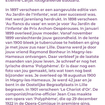
Étienne Carjat fotografeerde Édouard.
In 1897 verscheen er een aangevulde editie van
'Au Jardin de l'Infante', wat zeer succesvol was.
Het werd jarenlang herdrukt. In 1898 verscheen
'Au flancs du vase' en won je voor 'Au Jardin de
l'Infante' de Prix Archon-Despérouses. In januari
1899 overleed jouw moeder. Vanaf november
1899 verslechterde jouw gezondheid. In de lente
van 1900 bleek je tuberculose te hebben en ging
je met jouw zus naar Lille. Daarna werd je door
jouw vriend Raymond Bonheur in Magny-les-
Hameaux ontvangen. Daar verbleef je de laatste
maanden van jouw leven. Je schreef er nog het
lyrische drama 'Polyphème'. Er is daar nog een
foto van jou gemaakt, iets wat toen nog best
bijzonder was. Je overleed op 18 augustus 1900
in Magny-les-Hameaux. Je werd 42 jaar en je
bent in de Oostelijke Begraafplaats in Lille
begraven. In 1901 verscheen 'Le Chariot d'Or'. De
componist/marine-officier Jean Cras maakte
een opera van 'Polyphème', die op 29 december
1922 in de Opera-Comique in première ging.