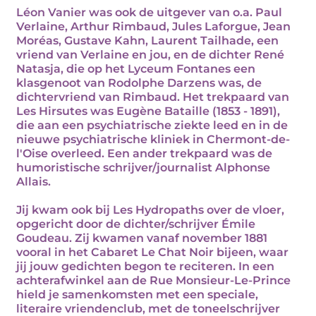
Léon Vanier was ook de uitgever van o.a. Paul
Verlaine, Arthur Rimbaud, Jules Laforgue, Jean
Moréas, Gustave Kahn, Laurent Tailhade, een
vriend van Verlaine en jou, en de dichter René
Natasja, die op het Lyceum Fontanes een
klasgenoot van Rodolphe Darzens was, de
dichtervriend van Rimbaud. Het trekpaard van
Les Hirsutes was Eugène Bataille (1853 - 1891),
die aan een psychiatrische ziekte leed en in de
nieuwe psychiatrische kliniek in Chermont-de-
l'Oise overleed. Een ander trekpaard was de
humoristische schrijver/journalist Alphonse
Allais.
Jij kwam ook bij Les Hydropaths over de vloer,
opgericht door de dichter/schrijver Émile
Goudeau. Zij kwamen vanaf november 1881
vooral in het Cabaret Le Chat Noir bijeen, waar
jij jouw gedichten begon te reciteren. In een
achterafwinkel aan de Rue Monsieur-Le-Prince
hield je samenkomsten met een speciale,
literaire vriendenclub, met de toneelschrijver