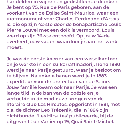
handelden in wijnen en gedistilleerde dranken.
Je bent op 75, Rue de Paris geboren, aan de
voorkant van de Église Saint-Maurice, waar een
grafmonument voor Charles-Ferdinand d'Artois
is, die op zijn 42-ste door de bonapartische Louis
Pierre Louvel met een dolk is vermoord. Louis
werd op zijn 36-ste onthoofd. Op jouw 14-de
overleed jouw vader, waardoor je aan het werk
moest.
Je was de eerste koerier van een wisselkantoor
en je werkte in een suikerraffinaderij. Rond 1880
werd je naar Parijs gestuurd, waar je besloot om
te blijven. Na enkele banen werd je in 1883
expediteur voor de prefectuur van de Seine.
Jouw familie kwam ook naar Parijs. Je was een
lange tijd in de ban van de poëzie en je
vertoefde in de modieuze kringen van de
literaire club Les Hirsutes, opgericht in 1881, met
o.a. de dichter Leo Trézenik, die in 1884 zijn
dichtbundel 'Les Hirsutes' publiceerde, bij de
uitgever Léon Vanier op 19, Quai Saint-Michel.