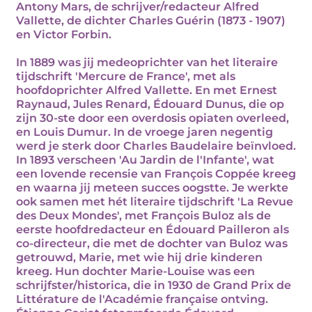
Antony Mars, de schrijver/redacteur Alfred
Vallette, de dichter Charles Guérin (1873 - 1907)
en Victor Forbin.
In 1889 was jij medeoprichter van het literaire
tijdschrift 'Mercure de France', met als
hoofdoprichter Alfred Vallette. En met Ernest
Raynaud, Jules Renard, Édouard Dunus, die op
zijn 30-ste door een overdosis opiaten overleed,
en Louis Dumur. In de vroege jaren negentig
werd je sterk door Charles Baudelaire beïnvloed.
In 1893 verscheen 'Au Jardin de l'Infante', wat
een lovende recensie van François Coppée kreeg
en waarna jij meteen succes oogstte. Je werkte
ook samen met hét literaire tijdschrift 'La Revue
des Deux Mondes', met François Buloz als de
eerste hoofdredacteur en Édouard Pailleron als
co-directeur, die met de dochter van Buloz was
getrouwd, Marie, met wie hij drie kinderen
kreeg. Hun dochter Marie-Louise was een
schrijfster/historica, die in 1930 de Grand Prix de
Littérature de l'Académie française ontving.