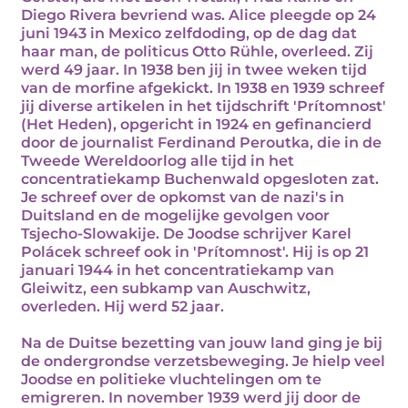
Diego Rivera bevriend was. Alice pleegde op 24
juni 1943 in Mexico zelfdoding, op de dag dat
haar man, de politicus Otto Rühle, overleed. Zij
werd 49 jaar. In 1938 ben jij in twee weken tijd
van de morfine afgekickt. In 1938 en 1939 schreef
jij diverse artikelen in het tijdschrift 'Prítomnost'
(Het Heden), opgericht in 1924 en gefinancierd
door de journalist Ferdinand Peroutka, die in de
Tweede Wereldoorlog alle tijd in het
concentratiekamp Buchenwald opgesloten zat.
Je schreef over de opkomst van de nazi's in
Duitsland en de mogelijke gevolgen voor
Tsjecho-Slowakije. De Joodse schrijver Karel
Polácek schreef ook in 'Prítomnost'. Hij is op 21
januari 1944 in het concentratiekamp van
Gleiwitz, een subkamp van Auschwitz,
overleden. Hij werd 52 jaar.
Na de Duitse bezetting van jouw land ging je bij
de ondergrondse verzetsbeweging. Je hielp veel
Joodse en politieke vluchtelingen om te
emigreren. In november 1939 werd jij door de