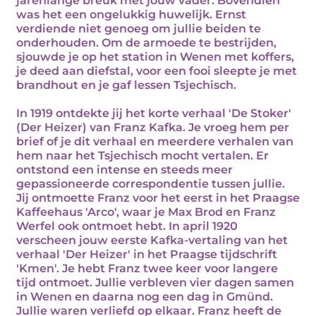
jarenlange breuk met jouw vader. Bovendien
was het een ongelukkig huwelijk. Ernst
verdiende niet genoeg om jullie beiden te
onderhouden. Om de armoede te bestrijden,
sjouwde je op het station in Wenen met koffers,
je deed aan diefstal, voor een fooi sleepte je met
brandhout en je gaf lessen Tsjechisch.
In 1919 ontdekte jij het korte verhaal 'De Stoker'
(Der Heizer) van Franz Kafka. Je vroeg hem per
brief of je dit verhaal en meerdere verhalen van
hem naar het Tsjechisch mocht vertalen. Er
ontstond een intense en steeds meer
gepassioneerde correspondentie tussen jullie.
Jij ontmoette Franz voor het eerst in het Praagse
Kaffeehaus 'Arco', waar je Max Brod en Franz
Werfel ook ontmoet hebt. In april 1920
verscheen jouw eerste Kafka-vertaling van het
verhaal 'Der Heizer' in het Praagse tijdschrift
'Kmen'. Je hebt Franz twee keer voor langere
tijd ontmoet. Jullie verbleven vier dagen samen
in Wenen en daarna nog een dag in Gmünd.
Jullie waren verliefd op elkaar. Franz heeft de