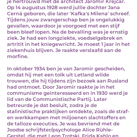
je hertrouwd met de architect Jaromir Krejcar.
Op 14 augustus 1928 werd jullie dochter Jana
Cerná geboren, die later 'Kafka's Milena' schreef.
Tijdens jouw zwangerschap ben je ongelukkig
gevallen, waardoor je voorgoed met een stijf
been bleef lopen. Na de bevalling was je ernstig
ziek. Je had een longziekte, voedselgebrek en
artritit in het kniegewricht. Je moest 1 jaar in het
ziekenhuis blijven. Je raakte verslaafd aan de
morfine.
In oktober 1934 ben je van Jaromir gescheiden,
omdat hij met een tolk uit Letland wilde
trouwen, die hij tijdens zijn bezoek aan Rusland
had ontmoet. Door Jaromir raakte je in het
communisme geïnteresseerd en in 1930 werd je
lid van de Communistische Partij. Later
betreurde je dat besluit, zodra je de
stalinistische praktijken ontdekte, zoals de straf-
en werkkampen met miljoenen slachtoffers en
de talloze executies. Je was bevriend met de
Joodse schrijfster/psychologe Alice Rühle-
Gerstel, die met Leon Trotski, Frida Kahlo en