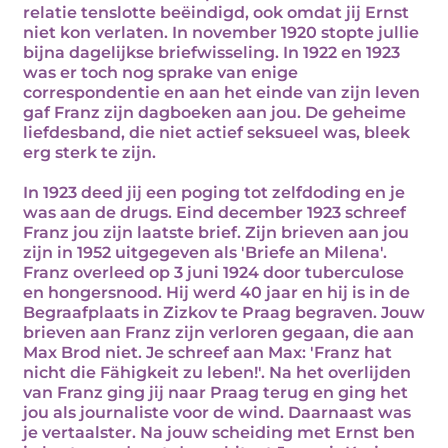
relatie tenslotte beëindigd, ook omdat jij Ernst
niet kon verlaten. In november 1920 stopte jullie
bijna dagelijkse briefwisseling. In 1922 en 1923
was er toch nog sprake van enige
correspondentie en aan het einde van zijn leven
gaf Franz zijn dagboeken aan jou. De geheime
liefdesband, die niet actief seksueel was, bleek
erg sterk te zijn.
In 1923 deed jij een poging tot zelfdoding en je
was aan de drugs. Eind december 1923 schreef
Franz jou zijn laatste brief. Zijn brieven aan jou
zijn in 1952 uitgegeven als 'Briefe an Milena'.
Franz overleed op 3 juni 1924 door tuberculose
en hongersnood. Hij werd 40 jaar en hij is in de
Begraafplaats in Zizkov te Praag begraven. Jouw
brieven aan Franz zijn verloren gegaan, die aan
Max Brod niet. Je schreef aan Max: 'Franz hat
nicht die Fähigkeit zu leben!'. Na het overlijden
van Franz ging jij naar Praag terug en ging het
jou als journaliste voor de wind. Daarnaast was
je vertaalster. Na jouw scheiding met Ernst ben