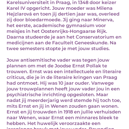
Karelsuniversiteit in Praag, in 1348 door keizer
Karel IV opgericht. Jouw moeder was Milena
Hejzlarová en toen jij dertien jaar was, overleed
zij door bloedarmoede. Jij ging naar Minerva,
het eerste, academische gymnasium voor
meisjes in het Oostenrijks-Hongaarse Rijk.
Daarna studeerde je aan het Conservatorium en
medicijnen aan de Faculteit Geneeskunde. Na
twee semesters stopte je met jouw studies.
Jouw antisemitische vader was tegen jouw
plannen om met de Joodse Ernst Pollak te
trouwen. Ernst was een intellectuele en literaire
criticus, die je in de literaire kringen van Praag
had ontmoet. Hij was 10 jaar ouder. Vanwege
jouw trouwplannen heeft jouw vader jou in een
psychiatrische inrichting opgesloten. Maar
nadat jij meerderjarig werd stemde hij toch toe,
mits Ernst en jij in Wenen zouden gaan wonen.
Ernst en jij trouwden in 1918 en jullie verhuisden
naar Wenen, waar Ernst een minnares bleek te
hebben. Het huwelijk veroorzaakte een