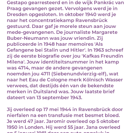
Gestapo gearresteerd en in de wijk Pankrác van
Praag gevangen gezet. Vervolgens werd je in
Dresden opgesloten. In oktober 1940 werd je
naar het concentratiekamp Ravensbrück
gestuurd. Daar gaf je morele steun aan jouw
mede-gevangenen. De journaliste Margarete
Buber-Neumann was jouw vriendin. Zij
publiceerde in 1948 haar memoires 'Als
Gefangene bei Stalin und Hitler'. In 1963 schreef
zij de eerste biografie over jou 'Kafkas Freundin
Milena'. Jouw identiteitsnummer in het kamp
was 4714, maar de andere gevangenen
noemden jou 4711 (Siebenundvierzig-elf), wat
naar het Eau de Cologne merk Kölnisch Wasser
verwees, dat destijds één van de bekendste
merken in Duitsland was. Jouw laatste brief
dateert van 13 september 1943.
Jij overleed op 17 mei 1944 in Ravensbrück door
nierfalen na een transfusie met besmet bloed.
Je werd 47 jaar. Jaromir overleed op 5 oktober
1950 in Londen. Hij werd 55 jaar. Jana overleed