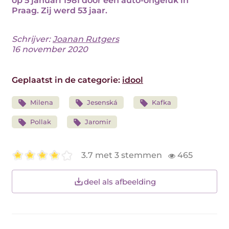
op 5 januari 1981 door een auto-ongeluk in
Praag. Zij werd 53 jaar.
Schrijver:
Joanan Rutgers
16 november 2020
Geplaatst in de categorie:
idool
Milena
Jesenská
Kafka
Pollak
Jaromir
3.7 met 3 stemmen
465
deel als afbeelding