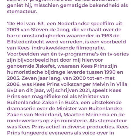
geniet hij, misschien gematigde bekendheid als
stemacteur.
'De Hel van '63', een Nederlandse speelfilm uit
2009 van Steven de Jong, die verhaalt over de
barre omstandigheden waaronder in 1963 de
Elfstedentocht werd verreden, is een voorbeeld
van Kees' indrukwekkende filmografie.
Voorbeelden van én tv-programma's én tv-series
zijn bijvoorbeeld het door mij hiervoor
genoemde Jiskefet, waaraan Kees Prins zijn
humoristische bijdrage leverde tussen 1990 en
2005. Zeven jaar lang, van 2000 tot-en-met
2006, was Kees Prins volkszanger Melvin in Villa
BvD en dit jaar, wij schrijven 2021, speelt Kees
Prins een magnifieke rol als Minister van
Buitenlandse Zaken in BuZa; een uitstekende
dramaserie over de Minister van Buitenlandse
Zaken van Nederland, Maarten Meinema en de
medewerkers op zijn ministerie. Als stemacteur
was Kees Prins actief in diverse producties. Kees
Prins fungeerde eveneens als voice-over in