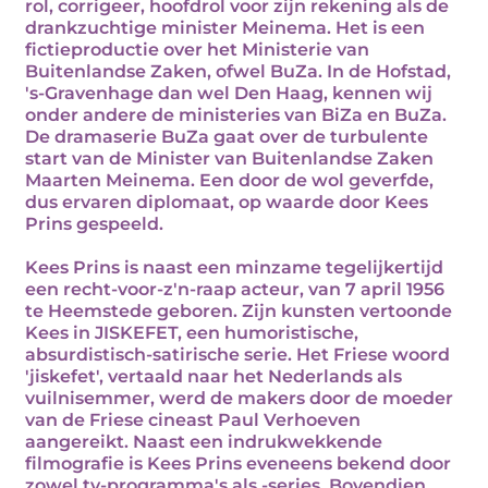
rol, corrigeer, hoofdrol voor zijn rekening als de
drankzuchtige minister Meinema. Het is een
fictieproductie over het Ministerie van
Buitenlandse Zaken, ofwel BuZa. In de Hofstad,
's-Gravenhage dan wel Den Haag, kennen wij
onder andere de ministeries van BiZa en BuZa.
De dramaserie BuZa gaat over de turbulente
start van de Minister van Buitenlandse Zaken
Maarten Meinema. Een door de wol geverfde,
dus ervaren diplomaat, op waarde door Kees
Prins gespeeld.
Kees Prins is naast een minzame tegelijkertijd
een recht-voor-z'n-raap acteur, van 7 april 1956
te Heemstede geboren. Zijn kunsten vertoonde
Kees in JISKEFET, een humoristische,
absurdistisch-satirische serie. Het Friese woord
'jiskefet', vertaald naar het Nederlands als
vuilnisemmer, werd de makers door de moeder
van de Friese cineast Paul Verhoeven
aangereikt. Naast een indrukwekkende
filmografie is Kees Prins eveneens bekend door
zowel tv-programma's als -series. Bovendien