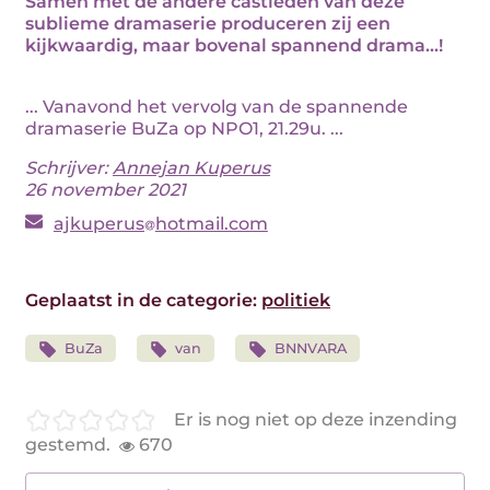
Samen met de andere castleden van deze
sublieme dramaserie produceren zij een
kijkwaardig, maar bovenal spannend drama...!
... Vanavond het vervolg van de spannende
dramaserie BuZa op NPO1, 21.29u. ...
Schrijver:
Annejan Kuperus
26 november 2021
ajkuperus
hotmail.com
Geplaatst in de categorie:
politiek
BuZa
van
BNNVARA
Er is nog niet op deze inzending
gestemd.
670