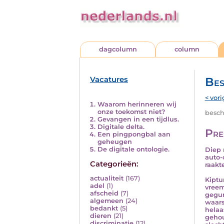
dagcolumn
column
Vacatures
Bes
< vori
Waarom herinneren wij
onze toekomst niet?
besch
Gevangen in een tijdlus.
Digitale delta.
Pre
Een pingpongbal aan
geheugen
De digitale ontologie.
Diep 
auto-
Categorieën:
raakt
actualiteit
(167)
Kiptu
adel
(1)
vreem
afscheid
(7)
gegun
algemeen
(24)
waars
bedankt
(5)
helaa
dieren
(21)
gehou
discriminatie
(12)