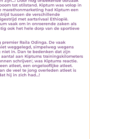
n zijn...! Door nog onbekende oorzaak
oom tot stilstand. Kiptum was volop in
n de marathonmarketing had Kiptum een
strijd tussen de verschillende
estrijd met aartsrivaal Ethiopië.
ptum vaak om in onroerende zaken als
tig ook het hele dorp van de sportieve
g premier Raila Odinga. De vaak
m niet weggelegd, simpelweg wegens
niet in. Dan te bedenken dat zijn
 aantal aan Kiptums trainingskilometers
nnen schrijven', was Kiptums reactie.
n atleet, een ongelooflijke atleet.
an de veel te jong overleden atleet is
 hij in zich had...!