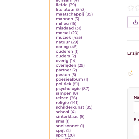
lichaam
(4)
liefde
(39)
literatuur
(543)
maatschappij
(89)
mannen
(3)
milieu
(15)
misdaad
(31)
moraal
(20)
muziek
(455)
natuur
(29)
oorlog
(45)
ouderen
(1)
Er zi
ouders
(2)
overig
(14)
overlijden
(29)
partner
(2)
pesten
(5)
poesiealbum
(1)
politiek
(81)
psychologie
(87)
rampen
(8)
Na
reizen
(36)
religie
(141)
schilderkunst
(85)
school
(4)
sinterklaas
(5)
E-
sms
(1)
snelsonnet
(1)
spijt
(2)
sport
(28)