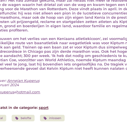
ten? Het had zomaar gekund, maar zal helaas niet meer te realisere
e de wagen waarin het drietal zat van de weg en kwam tegen een b
ing voor de Marathon van Rotterdam. Deze vindt plaats in april. I
lfunctie: hij was niet alleen een pion in de lucratieve concurrentie
marathons, maar ook de hoop van zijn eigen land Kenia in de prestig
sten uit prijzengeld, reclame en startgelden zetten atleten als Ki
n, grond en boerderijen in eigen land, waardoor familie en regelma
ties profiteren.
ouwen om het verlies van een Keniaans atletiekicoon', zei voormali
ikelijke route van baanatletiek naar wegatletiek was voor Kiptu
k aan geld. Trainen op een baan zat er voor Kiptum dus simpelweg 
drecordrace in Chicago pas zijn derde marathon was. Ook het hoge
de aandacht; 300 per week. 'Ik heb dat nodig om geschiedenis te ku
tian Coe, voorzitter van World Athletics, noemde Kiptum maandag ee
l veel te jong, laat hij bovendien iets ongelooflijks na. De tragiek v
verheersende gevoel dat Kelvin Kiptum niet heeft kunnen nalaten dat
ver:
Annejan Kuperus
bruari 2024
kuperus
hotmail.com
atst in de categorie:
sport
al
belofte
inlossen