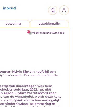
inhoud
bewering
autobiografie
voeg je beschouwing toe
honman Kelvin Kiptum heeft bij een
Kiptum's coach. Een derde inzittende
 grootspraak daarentegen was hem
tober vorig jaar, 2023, net niet
n Kelvin Kiptum zal dit record zeer
fte van de wegatletiek wordt deze kans
zo lang fysiek voor schier onmogelijk
eze hindernis/deze belemmering te