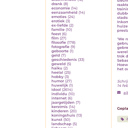
slech
drank
(8)
raakt
economie
(14)
train
eenzaamheid
(14)
dubbe
emoties
(24)
stads
erotiek
(3)
Inkom
ex-liefde
(2)
huize
familie
(10)
presta
feest
(6)
film
(27)
'We r
filosofie
(178)
gebru
fotografie
(9)
gebre
geboorte
(1)
werel
geld
(7)
trok 
geschiedenis
(33)
Sebas
geweld
(5)
Hoewe
haiku
(2)
het o
heelal
(25)
hobby
(3)
humor
(27)
Schrij
huwelijk
(1)
14 fe
idool
(2614)
aj
individu
(10)
internet
(6)
jaargetijden
(7)
kerstmis
(14)
Gepla
kinderen
(20)
koningshuis
(13)
Z
kunst
(50)
landschap
(5)