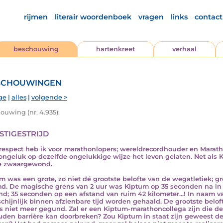
rijmen
literair woordenboek
vragen
links
contact
beschouwing
hartenkreet
verhaal
chouwingen
ge
|
alles
|
volgende >
ouwing (nr. 4.935):
stigestrijd
respect heb ik voor marathonlopers; wereldrecordhouder en Marat
ongeluk op dezelfde ongelukkige wijze het leven gelaten. Net als 
e zwaargewond.
m was een grote, zo niet dé grootste belofte van de wegatletiek;
d. De magische grens van 2 uur was Kiptum op 35 seconden na in ok
d; 35 seconden op een afstand van ruim 42 kilometer...! In naam va
chijnlijk binnen afzienbare tijd worden gehaald. De grootste belo
s niet meer gegund. Zal er een Kiptum-marathoncollega zijn die de 
den barrière kan doorbreken? Zou Kiptum in staat zijn geweest d