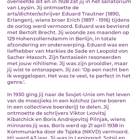
overleefde dit en in 1928 zat jij in het sanatorium
van Leysin. Jij ontmoette de
arts/dichter/schrijver Eduard Trautner (1890,
Erlangen), wiens broer Erich (1897 - 1916) tijdens
de oorlog werd vermoord. Eduard was bevriend
met Bertolt Brecht. Jij woonde zes maanden op
129 Hohenzollerndamm in Berlijn, in totale
afzondering en onderwerping. Eduard was een
liefhebber van Markies de Sade en Leopold von
Sacher-Masoch. Zijn fantasieën resoneerden
met jouw nihilisme. Jij was zijn prooidier, maar
jij wist te ontsnappen. Jij zei: 'Op een nacht ben
ik weggelopen. Het was te veel, te perfect in het
genre.'.
In 1930 ging jij naar de Sovjet-Unie om het leven
van de moezjieks in een kolchoz (arme boeren
in een collectieve boerderij) te delen. Jij
ontmoette de schrijvers Viktor Lvovitsj
Kibalchick en Boris Andrejevitsj Pilnjak, wiens
minnares jij was. Boris werd op 21 april 1938 in
Kommunarka door de Tsjeka (NKVD) vermoord.
Hij werd 43 jaar. Jij was in Leningrad, Sotsji en