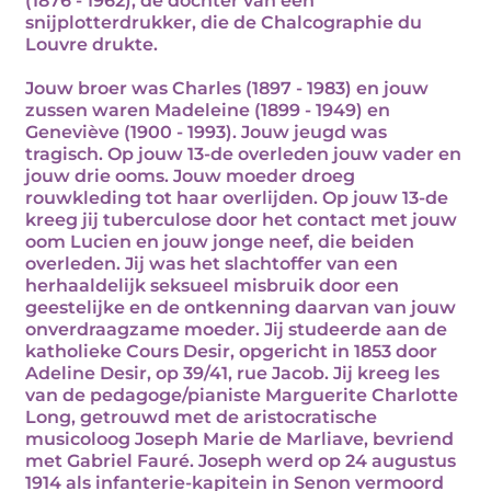
(1876 - 1962), de dochter van een
snijplotterdrukker, die de Chalcographie du
Louvre drukte.
Jouw broer was Charles (1897 - 1983) en jouw
zussen waren Madeleine (1899 - 1949) en
Geneviève (1900 - 1993). Jouw jeugd was
tragisch. Op jouw 13-de overleden jouw vader en
jouw drie ooms. Jouw moeder droeg
rouwkleding tot haar overlijden. Op jouw 13-de
kreeg jij tuberculose door het contact met jouw
oom Lucien en jouw jonge neef, die beiden
overleden. Jij was het slachtoffer van een
herhaaldelijk seksueel misbruik door een
geestelijke en de ontkenning daarvan van jouw
onverdraagzame moeder. Jij studeerde aan de
katholieke Cours Desir, opgericht in 1853 door
Adeline Desir, op 39/41, rue Jacob. Jij kreeg les
van de pedagoge/pianiste Marguerite Charlotte
Long, getrouwd met de aristocratische
musicoloog Joseph Marie de Marliave, bevriend
met Gabriel Fauré. Joseph werd op 24 augustus
1914 als infanterie-kapitein in Senon vermoord