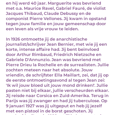
en hij werd 40 jaar. Marguerite was bevriend
met o.a. Maurice Ravel, Gabriel Fauré, de violist
Jacques Thibaud, Claude Debussy en de
componist Pierre Vellones. Jij kwam in opstand
tegen jouw familie en jouw gemeenschap door
een leven als vrije vrouw te leiden.
In 1926 ontmoette jij de anarchistische
journalist/schrijver Jean Bernier, met wie jij een
korte, intense affaire had. Jij bent beïnvloed
door Arthur Rimbaud, Friedrich Nietzsche en
Gabriele D'Annunzio. Jean was bevriend met
Pierre Drieu la Rochelle en de surrealisten. Jullie
zochten meteen naar het absolute. Jouw
vriendin, de schrijfster Ella Maillart, zei, dat jij op
de eerste ontmoetingsavond al tegen Jean zei:
'Ik wil jouw bloed uit jouw mond drinken!'. Jullie
pasten niet bij elkaar, jullie verscheurden elkaar.
Jij reisde naar Corsica en Zuid-Amerika. Terug in
Parijs was jij zwanger en had jij tuberculose. Op
9 januari 1927 was jij uitgeput en heb jij jezelf
met een pistool in de borst geschoten. Jij