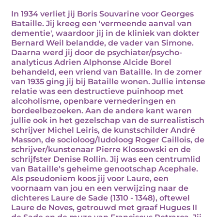
In 1934 verliet jij Boris Souvarine voor Georges
Bataille. Jij kreeg een 'vermeende aanval van
dementie', waardoor jij in de kliniek van dokter
Bernard Weil belandde, de vader van Simone.
Daarna werd jij door de psychiater/psycho-
analyticus Adrien Alphonse Alcide Borel
behandeld, een vriend van Bataille. In de zomer
van 1935 ging jij bij Bataille wonen. Jullie intense
relatie was een destructieve puinhoop met
alcoholisme, openbare vernederingen en
bordeelbezoeken. Aan de andere kant waren
jullie ook in het gezelschap van de surrealistisch
schrijver Michel Leiris, de kunstschilder André
Masson, de socioloog/ludoloog Roger Caillois, de
schrijver/kunstenaar Pierre Klossowski en de
schrijfster Denise Rollin. Jij was een centrumlid
van Bataille's geheime genootschap Acephale.
Als pseudoniem koos jij voor Laure, een
voornaam van jou en een verwijzing naar de
dichteres Laure de Sade (1310 - 1348), oftewel
Laure de Noves, getrouwd met graaf Hugues II