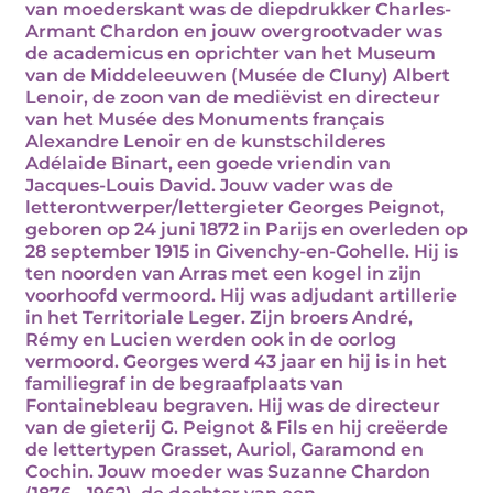
van moederskant was de diepdrukker Charles-
Armant Chardon en jouw overgrootvader was
de academicus en oprichter van het Museum
van de Middeleeuwen (Musée de Cluny) Albert
Lenoir, de zoon van de mediëvist en directeur
van het Musée des Monuments français
Alexandre Lenoir en de kunstschilderes
Adélaide Binart, een goede vriendin van
Jacques-Louis David. Jouw vader was de
letterontwerper/lettergieter Georges Peignot,
geboren op 24 juni 1872 in Parijs en overleden op
28 september 1915 in Givenchy-en-Gohelle. Hij is
ten noorden van Arras met een kogel in zijn
voorhoofd vermoord. Hij was adjudant artillerie
in het Territoriale Leger. Zijn broers André,
Rémy en Lucien werden ook in de oorlog
vermoord. Georges werd 43 jaar en hij is in het
familiegraf in de begraafplaats van
Fontainebleau begraven. Hij was de directeur
van de gieterij G. Peignot & Fils en hij creëerde
de lettertypen Grasset, Auriol, Garamond en
Cochin. Jouw moeder was Suzanne Chardon