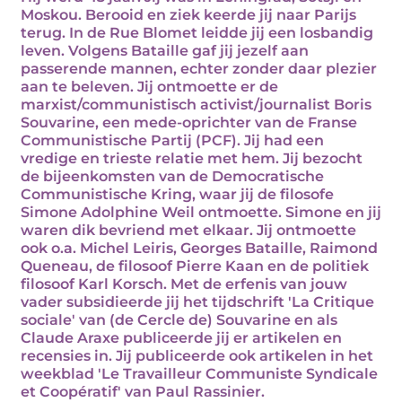
Moskou. Berooid en ziek keerde jij naar Parijs
terug. In de Rue Blomet leidde jij een losbandig
leven. Volgens Bataille gaf jij jezelf aan
passerende mannen, echter zonder daar plezier
aan te beleven. Jij ontmoette er de
marxist/communistisch activist/journalist Boris
Souvarine, een mede-oprichter van de Franse
Communistische Partij (PCF). Jij had een
vredige en trieste relatie met hem. Jij bezocht
de bijeenkomsten van de Democratische
Communistische Kring, waar jij de filosofe
Simone Adolphine Weil ontmoette. Simone en jij
waren dik bevriend met elkaar. Jij ontmoette
ook o.a. Michel Leiris, Georges Bataille, Raimond
Queneau, de filosoof Pierre Kaan en de politiek
filosoof Karl Korsch. Met de erfenis van jouw
vader subsidieerde jij het tijdschrift 'La Critique
sociale' van (de Cercle de) Souvarine en als
Claude Araxe publiceerde jij er artikelen en
recensies in. Jij publiceerde ook artikelen in het
weekblad 'Le Travailleur Communiste Syndicale
et Coopératif' van Paul Rassinier.