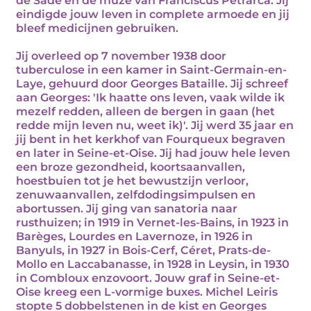
de Sade en de muze van Franciscus Petrarca. Jij
eindigde jouw leven in complete armoede en jij
bleef medicijnen gebruiken.
Jij overleed op 7 november 1938 door
tuberculose in een kamer in Saint-Germain-en-
Laye, gehuurd door Georges Bataille. Jij schreef
aan Georges: 'Ik haatte ons leven, vaak wilde ik
mezelf redden, alleen de bergen in gaan (het
redde mijn leven nu, weet ik)'. Jij werd 35 jaar en
jij bent in het kerkhof van Fourqueux begraven
en later in Seine-et-Oise. Jij had jouw hele leven
een broze gezondheid, koortsaanvallen,
hoestbuien tot je het bewustzijn verloor,
zenuwaanvallen, zelfdodingsimpulsen en
abortussen. Jij ging van sanatoria naar
rusthuizen; in 1919 in Vernet-les-Bains, in 1923 in
Barèges, Lourdes en Lavernoze, in 1926 in
Banyuls, in 1927 in Bois-Cerf, Céret, Prats-de-
Mollo en Laccabanasse, in 1928 in Leysin, in 1930
in Combloux enzovoort. Jouw graf in Seine-et-
Oise kreeg een L-vormige buxes. Michel Leiris
stopte 5 dobbelstenen in de kist en Georges