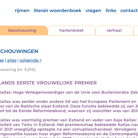
rijmen
literair woordenboek
vragen
links
contact
beschouwing
hartenkreet
verhaal
chouwingen
ge
|
alles
|
volgende >
ouwing (nr. 5.214):
lands eerste vrouwelijke premier
Kallas: Hoge Vertegenwoordiger van de Unie voor Buitenlandse Zak
Kallas was eerder onder andere lid van het Europees Parlement en
er van de Baltische staat Estland. Deze functie bekleedde zij van 202
rt tot de Eerste Reformierakond, waarvan zij voorzitter was van 201
Kallas was voormalig premier van Estland en vader van Kaja Kallas'.
rsiteit van Tartu in Estland. Het premierschap bekleedde Kallas nad
ri 2021 vroegtijdig opstapte na een corruptieschandaal. Vervolgen
ingscoalitie tussen haar eigen Reformierakond en de Centrumpartij.