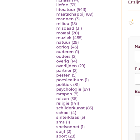
lichaam
(4)
Er zi
liefde
(39)
literatuur
(543)
maatschappij
(89)
mannen
(3)
milieu
(15)
misdaad
(31)
moraal
(20)
muziek
(455)
natuur
(29)
Na
oorlog
(45)
ouderen
(1)
ouders
(2)
overig
(14)
overlijden
(29)
E-
partner
(2)
pesten
(5)
poesiealbum
(1)
politiek
(81)
psychologie
(87)
Be
rampen
(8)
reizen
(36)
religie
(141)
schilderkunst
(85)
school
(4)
sinterklaas
(5)
sms
(1)
snelsonnet
(1)
spijt
(2)
sport
(28)