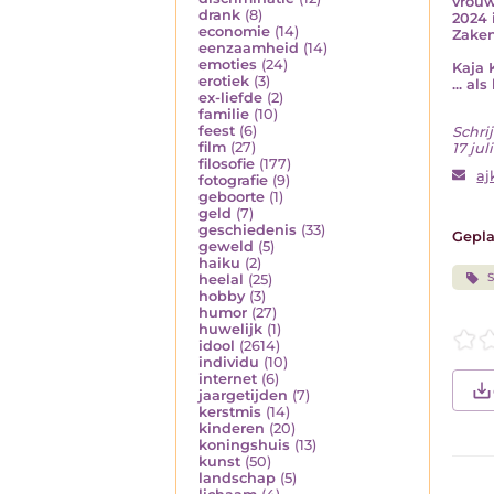
vrouw
drank
(8)
2024 
economie
(14)
Zaken
eenzaamheid
(14)
emoties
(24)
Kaja 
erotiek
(3)
... al
ex-liefde
(2)
familie
(10)
feest
(6)
Schrij
film
(27)
17 jul
filosofie
(177)
aj
fotografie
(9)
geboorte
(1)
geld
(7)
geschiedenis
(33)
Gepla
geweld
(5)
haiku
(2)
S
heelal
(25)
hobby
(3)
humor
(27)
huwelijk
(1)
idool
(2614)
individu
(10)
internet
(6)
jaargetijden
(7)
kerstmis
(14)
kinderen
(20)
koningshuis
(13)
kunst
(50)
landschap
(5)