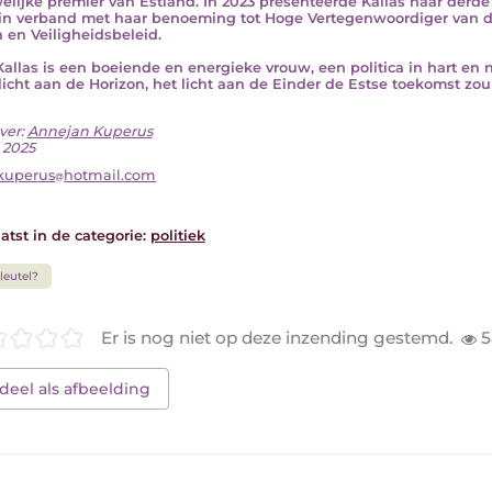
elijke premier van Estland. In 2023 presenteerde Kallas haar derde 
in verband met haar benoeming tot Hoge Vertegenwoordiger van d
 en Veiligheidsbeleid.
Kallas is een boeiende en energieke vrouw, een politica in hart en nie
s licht aan de Horizon, het licht aan de Einder de Estse toekomst zou 
ver:
Annejan Kuperus
i 2025
kuperus
hotmail.com
atst in de categorie:
politiek
leutel?
Er is nog niet op deze inzending gestemd.
5
deel als afbeelding