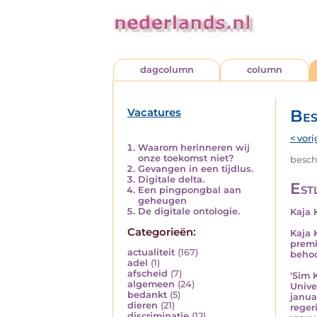
dagcolumn
column
Vacatures
Bes
< vori
Waarom herinneren wij
onze toekomst niet?
besch
Gevangen in een tijdlus.
Digitale delta.
Est
Een pingpongbal aan
geheugen
De digitale ontologie.
Kaja 
Categorieën:
Kaja 
premi
actualiteit
(167)
behoo
adel
(1)
afscheid
(7)
'Sim 
algemeen
(24)
Unive
bedankt
(5)
janua
dieren
(21)
reger
discriminatie
(12)