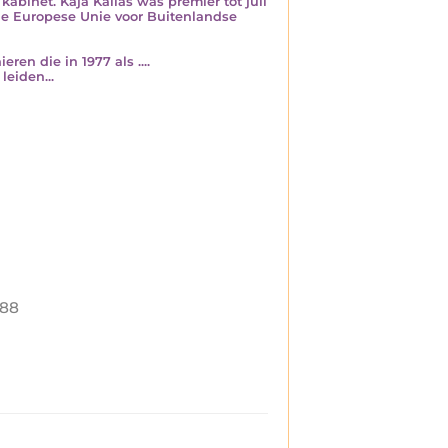
kabinet. Kaja Kallas was premier tot juli
e Europese Unie voor Buitenlandse
ren die in 1977 als ....
leiden...
88