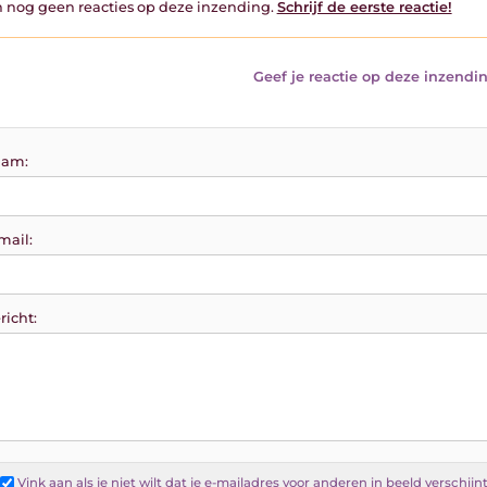
jn nog geen reacties op deze inzending.
Schrijf de eerste reactie!
Geef je reactie op deze inzendin
am:
mail:
richt:
Vink aan als je
niet
wilt dat je e-mailadres voor anderen in beeld verschijn