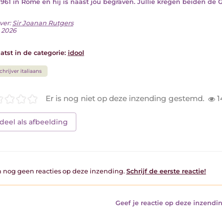
 1961 in Rome en hij is naast jou begraven. Jullie kregen beiden de 
ver:
Sir Joanan Rutgers
i 2026
atst in de categorie:
idool
chrijver italiaans
Er is nog niet op deze inzending gestemd.
1
deel als afbeelding
jn nog geen reacties op deze inzending.
Schrijf de eerste reactie!
Geef je reactie op deze inzendin