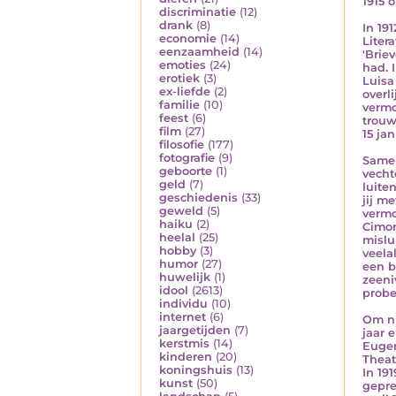
1915 
discriminatie
(12)
drank
(8)
In 19
economie
(14)
Liter
eenzaamheid
(14)
'Brie
emoties
(24)
had. 
erotiek
(3)
Luisa
ex-liefde
(2)
overl
familie
(10)
vermo
feest
(6)
trouw
film
(27)
15 ja
filosofie
(177)
fotografie
(9)
Samen
geboorte
(1)
vecht
geld
(7)
luite
geschiedenis
(33)
jij m
geweld
(5)
vermo
haiku
(2)
Cimon
heelal
(25)
mislu
hobby
(3)
veela
humor
(27)
een b
huwelijk
(1)
zeeni
idool
(2613)
probe
individu
(10)
internet
(6)
Om ni
jaargetijden
(7)
jaar 
kerstmis
(14)
Eugen
kinderen
(20)
Thea
koningshuis
(13)
In 19
kunst
(50)
gepre