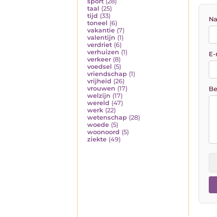
sport
(28)
taal
(25)
tijd
(33)
Na
toneel
(6)
vakantie
(7)
valentijn
(1)
verdriet
(6)
verhuizen
(1)
E-
verkeer
(8)
voedsel
(5)
vriendschap
(1)
vrijheid
(26)
vrouwen
(17)
Be
welzijn
(17)
wereld
(47)
werk
(22)
wetenschap
(28)
woede
(5)
woonoord
(5)
ziekte
(49)