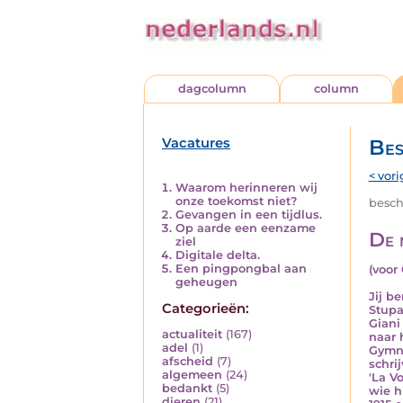
dagcolumn
column
Vacatures
Bes
< vori
Waarom herinneren wij
onze toekomst niet?
besch
Gevangen in een tijdlus.
Op aarde een eenzame
De 
ziel
Digitale delta.
Een pingpongbal aan
(voor 
geheugen
Jij b
Categorieën:
Stupa
Giani
actualiteit
(167)
naar 
adel
(1)
Gymna
afscheid
(7)
schrij
algemeen
(24)
'La V
bedankt
(5)
wie h
dieren
(21)