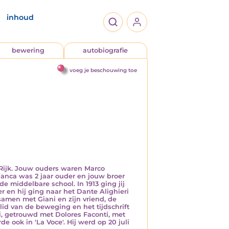
inhoud
bewering
autobiografie
voeg je beschouwing toe
 Rijk. Jouw ouders waren Marco
Bianca was 2 jaar ouder en jouw broer
 de middelbare school. In 1913 ging jij
er en hij ging naar het Dante Alighieri
 samen met Giani en zijn vriend, de
s lid van de beweging en het tijdschrift
ni, getrouwd met Dolores Faconti, met
e ook in 'La Voce'. Hij werd op 20 juli