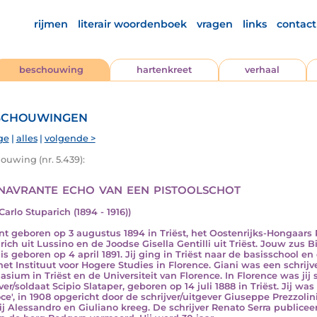
rijmen
literair woordenboek
vragen
links
contact
beschouwing
hartenkreet
verhaal
chouwingen
ge
|
alles
|
volgende >
ouwing (nr. 5.439):
navrante echo van een pistoolschot
Carlo Stuparich (1894 - 1916))
ent geboren op 3 augustus 1894 in Triëst, het Oostenrijks-Hongaars
rich uit Lussino en de Joodse Gisella Gentilli uit Triëst. Jouw zus 
 is geboren op 4 april 1891. Jij ging in Triëst naar de basisschool en
het Instituut voor Hogere Studies in Florence. Giani was een schrijv
sium in Triëst en de Universiteit van Florence. In Florence was jij
ver/soldaat Scipio Slataper, geboren op 14 juli 1888 in Triëst. Jij wa
oce', in 1908 opgericht door de schrijver/uitgever Giuseppe Prezzoli
ij Alessandro en Giuliano kreeg. De schrijver Renato Serra publiceerd