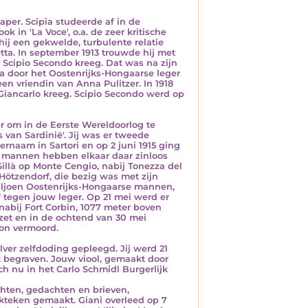
taper. Scipia studeerde af in de
k in 'La Voce', o.a. de zeer kritische
 hij een gekwelde, turbulente relatie
etta. In september 1913 trouwde hij met
n Scipio Secondo kreeg. Dat was na zijn
ra door het Oostenrijks-Hongaarse leger
een vriendin van Anna Pulitzer. In 1918
Giancarlo kreeg. Scipio Secondo werd op
er om in de Eerste Wereldoorlog te
 van Sardinië'. Jij was er tweede
ernaam in Sartori en op 2 juni 1915 ging
n mannen hebben elkaar daar zinloos
 Sillà op Monte Cengio, nabij Tonezza del
Hötzendorf, die bezig was met zijn
 miljoen Oostenrijks-Hongaarse mannen,
f tegen jouw leger. Op 21 mei werd er
nabij Fort Corbin, 1077 meter boven
et en in de ochtend van 30 mei
ton vermoord.
lver zelfdoding gepleegd. Jij werd 21
t begraven. Jouw viool, gemaakt door
ch nu in het Carlo Schmidl Burgerlijk
chten, gedachten en brieven,
kteken gemaakt. Giani overleed op 7