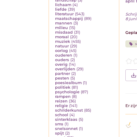
landschap
(5)
april
lichaam
(4)
liefde
(39)
literatuur
(543)
Schrij
maatschappij
(89)
8 jun
mannen
(3)
milieu
(15)
misdaad
(31)
Gepla
moraal
(20)
muziek
(455)
s
natuur
(29)
oorlog
(45)
ouderen
(1)
ouders
(2)
overig
(14)
overlijden
(29)
partner
(2)
pesten
(5)
poesiealbum
(1)
politiek
(81)
psychologie
(87)
rampen
(8)
reizen
(36)
religie
(141)
Er zi
schilderkunst
(85)
school
(4)
sinterklaas
(5)
sms
(1)
snelsonnet
(1)
spijt
(2)