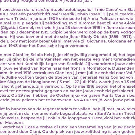
op de berg Podgora vermoord. Hij werd 30 jaar.
12 verscheen de roman/spirituele autobiografie 'Il mio Carso' van Sla
atuur met een proefschrift over Henrik Johan Ibsen. Hij publiceerde oo
ven van Triëst'. In januari 1909 ontmoette hij Anna Pulitzer, met wie
In mei 1910 pleegde zij zelfdoding. In zijn roman heet zij Anna-Gioi
 (Gigetta) Carniel, met wie hij op 26 december 1915 in Rome de zoo
ijden op 3 december 1915. Scipio Senior werd ook op de berg Podgo
ord. Hij was bevriend met de schrijfster Elody Oblath (1889 - 1971), 
de Elody met jouw broer Giani, met wie zij Giovanna, Giordana en 
nuari 1943 door het Russische leger vermoord.
 met Giani en Scipio heb jij jezelf vrijwillig aangemeld bij het leg
en. Jij ging bij de infanteristen van het eerste Regiment 'Grenadiers
nant van het Koninklijk Leger van Sardinië. Jij veranderde jouw acht
et jouw eenheid van Rome naar het front in Monfalcone. Duizende
ord. In mei 1916 vertrokken Giani en jij met jullie eenheid naar Val
e. Jullie vochten tegen de troepen van generaal Franz Conrad von 
kte Slag om de Hooglanden (15 mei - 27 juli 1916), waarbij zo'n 1.5
l slecht getrainde, zijn vermoord. Op 15 mei 1916 begon het offensie
evel tot de terugtocht gegeven en raakte jouw eenheid geïsoleerd 
veau. Op 29 mei hebben de Oostenrijks-Hongaren Punta Corbin bez
erde jouw peloton het te heroveren. Na 4 uur strijd was jouw pelo
et in handen van de tegenstanders te vallen, heb jij met jouw revo
en jij bent in de monumentale begraafplaats van Sant'Anna in Triës
io Weiss, bespeelde jij ook in de loopgraven. Deze viool bevindt zi
ter Museum.
19 verscheen 'Cose e ombre di uno', een verzameling van jouw gedi
senteerd door Giani. Op de plek van jouw zelfdoding is een geden