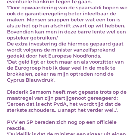
eventuele bankrun tegen te gaan.
'Door opwaardering van de spaarsaldi hopen we
ook de garantieregeling beter inleefbaar de
maken. Mensen snappen beter wat een ton is
als ze het op hun afschrift zwart op wit hebben.
Bovendien kan men in deze barre lente wel een
opsteker gebruiken.'
De extra investering die hiermee gepaard gaat
wordt volgens de minister vanzelfsprekend
gedekt door het Europese Noodfonds.
'Dat geld ligt er toch maar en als voorzitter van
de Eurogroep heb ik daar veel in de melk te
brokkelen, zeker na mijn optreden rond de
Cyprus Blauwdruk'.
Diederik Samsom heeft met gepaste trots op de
maatregel van zijn partijgenoot gereageerd:
'Jeroen dat is echt PvdA, het wordt tijd dat de
sterkste schouders.. u snapt het verder wel..'.
PVV en SP beraden zich nog op een officiële
reactie.
'Duidelijk is dat de minister een sigaar uit eigen