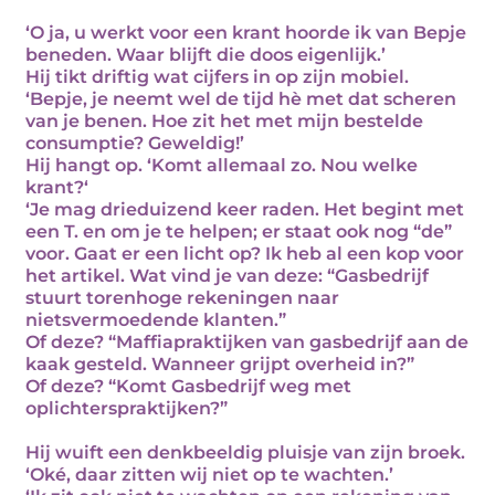
‘O ja, u werkt voor een krant hoorde ik van Bepje
beneden. Waar blijft die doos eigenlijk.’
Hij tikt driftig wat cijfers in op zijn mobiel.
‘Bepje, je neemt wel de tijd hè met dat scheren
van je benen. Hoe zit het met mijn bestelde
consumptie? Geweldig!’
Hij hangt op. ‘Komt allemaal zo. Nou welke
krant?‘
‘Je mag drieduizend keer raden. Het begint met
een T. en om je te helpen; er staat ook nog “de”
voor. Gaat er een licht op? Ik heb al een kop voor
het artikel. Wat vind je van deze: “Gasbedrijf
stuurt torenhoge rekeningen naar
nietsvermoedende klanten.”
Of deze? “Maffiapraktijken van gasbedrijf aan de
kaak gesteld. Wanneer grijpt overheid in?”
Of deze? “Komt Gasbedrijf weg met
oplichterspraktijken?”
Hij wuift een denkbeeldig pluisje van zijn broek.
‘Oké, daar zitten wij niet op te wachten.’