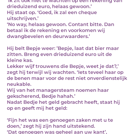
‘Ik zit ook niet te wachten op een rekening van
drieduizend euro, helaas gewoon.’
Hij staat op. ‘Goed, ik zal een cheque
uitschrijven.’
‘No way, helaas gewoon. Contant bitte. Dan
betaal ik de rekening en voorkomen wij
dwangbevelen en deurwaarders.’
Hij belt Bepje weer: ’Bepje, laat dat bier maar
zitten. Breng even drieduizend euro uit de
kleine kas.
Lekker wijf trouwens die Bepje, weet je dat?,’
zegt hij terwijl wij wachten. ‘Iets teveel haar op
de benen maar voor de rest niet onverdienstelijk
neukable.
Wij van het managersteam noemen haar
gekscherend, Bedje hahah.’
Nadat Bedje het geld gebracht heeft, staat hij
op en geeft mij het geld:
‘Fijn het was een genoegen zaken met u te
doen,’ zegt hij zijn hand uitstekend.
‘Dat genoegen was geheel aan uw kant’,