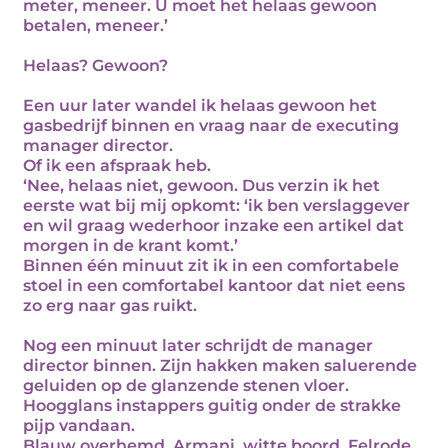
meter, meneer. U moet het helaas gewoon
betalen, meneer.’
Helaas? Gewoon?
Een uur later wandel ik helaas gewoon het
gasbedrijf binnen en vraag naar de executing
manager director.
Of ik een afspraak heb.
‘Nee, helaas niet, gewoon. Dus verzin ik het
eerste wat bij mij opkomt: ‘ik ben verslaggever
en wil graag wederhoor inzake een artikel dat
morgen in de krant komt.’
Binnen één minuut zit ik in een comfortabele
stoel in een comfortabel kantoor dat niet eens
zo erg naar gas ruikt.
Nog een minuut later schrijdt de manager
director binnen. Zijn hakken maken saluerende
geluiden op de glanzende stenen vloer.
Hoogglans instappers guitig onder de strakke
pijp vandaan.
Blauw overhemd, Armani, witte boord. Felrode