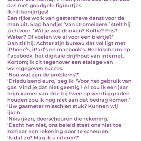
das met goudgele figuurtjes.
Ik ril: konijntjes!
Een rijke wolk van gastershave danst voor de
man uit. Slap handje: ’Van Dromelaere,’ stelt hij
zich voor. ’Wil je wat drinken? Koffie? Fris?
Water? Of voelen we al voor een biertje?’
Dan zit hij. Achter zijn bureau dat vol ligt met
iPhone’s, iPad’s en macbook’s. Beeldscherm op
Facebook, het digitale drijfhout van internet.
Kortom; ik zit tegenover een etalage van
vormgegeven succes.
‘Nou wat zijn de problems?’
‘Drieduizend euro,’ zeg ik. ‘Voor het gebruik van
gas. Vind je dat niet geestig? Al zou ik een jaar
mijn kamer van drie bij twee op veertig graden
houden zou ik nog niet aan dat bedrag komen.’
‘Uw gasmeter misschien stuk? Kunnen wij
ijken.’
‘Niks ijken, doorscheuren die rekening.‘
‘Dacht het niet, ons beleid staat ons niet toe
zomaar een rekening door te scheuren.’
‘Is dat zo? Mag ik u citeren?’