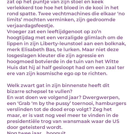
zat op het puntje van zijn stoel en keek
verlekkerd toe hoe het bloed in de kooi in het
rond spatte. Twee vechtmachines die elkaar ‘no
limits’ mochten verminken, zijn gedroomde
verjaardagsfeestje.
Vroeger zat een leeftijdgenoot op zo’n
hoogtijdag met een verzaligde glimlach om de
lippen in zijn Liberty-leunstoel aan een bolknak,
merk Elisabeth Bas, te lurken. Maar niet deze
losgeslagen kleuter die zijn agressie en
hoogmoed botvierde in de tuin van het Witte
Huis dat hij al half gesloopt had om een zaal ter
ere van zijn kosmische ego op te richten.
Welk zwart gat in zijn binnenste heeft dit
bizarre schepsel te vullen?
En wat doen we volgend jaar? Dwergwerpen,
een ‘Grab ‘m by the pussy’ toernooi, hamburgers
verslinden tot de dood erop volgt? Zeg het
maar, er is vast nog veel meer te vinden in de
presidentiële trog van wansmaak waar de US
door geteisterd wordt.
Nog twee jaar… hooguit…