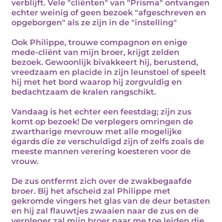
verblijft. Vele "cliënten" van "Prisma" ontvangen
echter weinig of geen bezoek "afgeschreven en
opgeborgen" als ze zijn in de "instelling"
Ook Philippe, trouwe compagnon en enige
mede-cliënt van mijn broer, krijgt zelden
bezoek. Gewoonlijk bivakkeert hij, berustend,
vreedzaam en placide in zijn leunstoel of speelt
hij met het bord waarop hij zorgvuldig en
bedachtzaam de kralen rangschikt.
Vandaag is het echter een feestdag; zijn zus
komt op bezoek! De verplegers omringen de
zwartharige mevrouw met alle mogelijke
égards die ze verschuldigd zijn of zelfs zoals de
meeste mannen verering koesteren voor de
vrouw.
De zus ontfermt zich over de zwakbegaafde
broer. Bij het afscheid zal Philippe met
gekromde vingers het glas van de deur betasten
en hij zal flauwtjes zwaaien naar de zus en de
verpleger zal mijn broer naar me toe leiden die