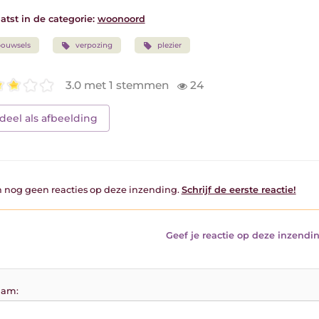
atst in de categorie:
woonoord
bouwsels
verpozing
plezier
3.0 met 1 stemmen
24
deel als afbeelding
jn nog geen reacties op deze inzending.
Schrijf de eerste reactie!
Geef je reactie op deze inzendin
am: