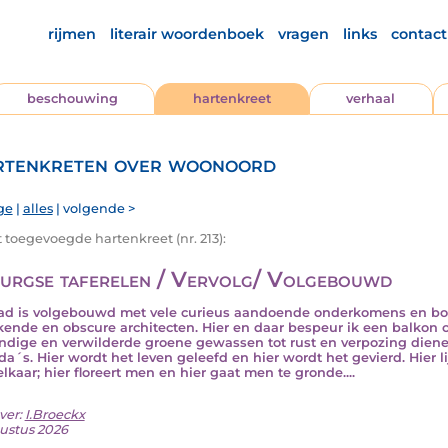
rijmen
literair woordenboek
vragen
links
contact
beschouwing
hartenkreet
verhaal
tenkreten over woonoord
ge
|
alles
| volgende >
t toegevoegde hartenkreet (nr. 213):
burgse taferelen / Vervolg/ Volgebouwd
ad is volgebouwd met vele curieus aandoende onderkomens en bo
ende en obscure architecten. Hier en daar bespeur ik een balkon o
ndige en verwilderde groene gewassen tot rust en verpozing dienen
da´s. Hier wordt het leven geleefd en hier wordt het gevierd. Hier l
lkaar; hier floreert men en hier gaat men te gronde....
ver:
I.Broeckx
ustus 2026