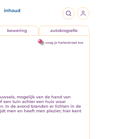
inhoud
bewering
autobiografie
voeg je hartenkreet toe
uwsels, mogelijk van de hand van
f een tuin achter een huis waar
. In de avond branden er lichten in de
ijdt men en heeft men plezier; hier kent