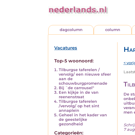
dagcolumn
column
Vacatures
Har
Top-5 woonoord:
< vori
Tilburgse taferelen /
Laats
vervolg/ een nieuwe sfeer
aan de
Til
schouwburgpromenade
Bij ¨de carrousel"
Een kijkje in de van
De st
reenenstraat
onbek
Tilburgse taferelen
uitbu
/vervolg/ op het sint
veran
annaplein
men e
Geheel in het kader van
de geestelijke
gezondheid
Schrij
7 aug
Categorieën: