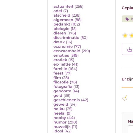
actualiteit
(256)
Gepla
adel
(7)
afscheid
(238)
algemeen
(88)
bedankt
(102)
biologie
(15)
dieren
(176)
discriminatie
(50)
drank
(16)
economie
(77)
eenzaamheid
(219)
emoties
(319)
erotiek
(15)
ex-liefde
(41)
familie
(164)
feest
(77)
film
(28)
Er zi
filosofie
(76)
fotografie
(13)
geboorte
(14)
geld
(39)
geschiedenis
(42)
geweld
(34)
haiku
(25)
heelal
(9)
hobby
(44)
Na
humor
(290)
huwelijk
(11)
idool
(42)