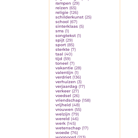
rampen
(29)
reizen
(65)
religie
(126)
schilderkunst
(25)
school
(67)
sinterklaas
(5)
sms
(1)
songtekst
(1)
spijt
(29)
sport
(85)
sterkte
(7)
taal
(40)
tijd
(59)
toneel
(7)
vakantie
(28)
valentijn
(1)
verdriet
(136)
verhuizen
(3)
verjaardag
(17)
verkeer
(27)
voedsel
(26)
vriendschap
(158)
vrijheid
(48)
vrouwen
(55)
welzijn
(79)
wereld
(46)
werk
(145)
wetenschap
(17)
woede
(76)
woonoord
(213)