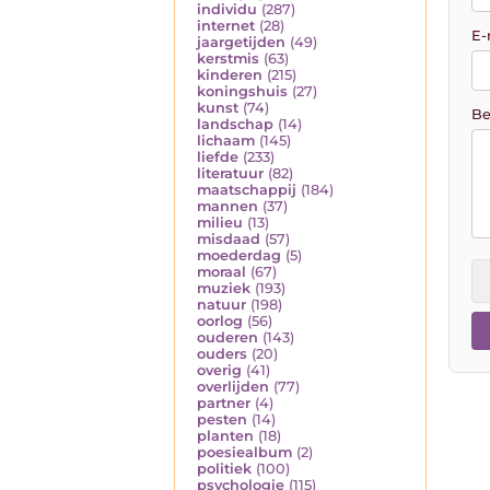
individu
(287)
internet
(28)
E-
jaargetijden
(49)
kerstmis
(63)
kinderen
(215)
koningshuis
(27)
kunst
(74)
Be
landschap
(14)
lichaam
(145)
liefde
(233)
literatuur
(82)
maatschappij
(184)
mannen
(37)
milieu
(13)
misdaad
(57)
moederdag
(5)
moraal
(67)
muziek
(193)
natuur
(198)
oorlog
(56)
ouderen
(143)
ouders
(20)
overig
(41)
overlijden
(77)
partner
(4)
pesten
(14)
planten
(18)
poesiealbum
(2)
politiek
(100)
psychologie
(115)