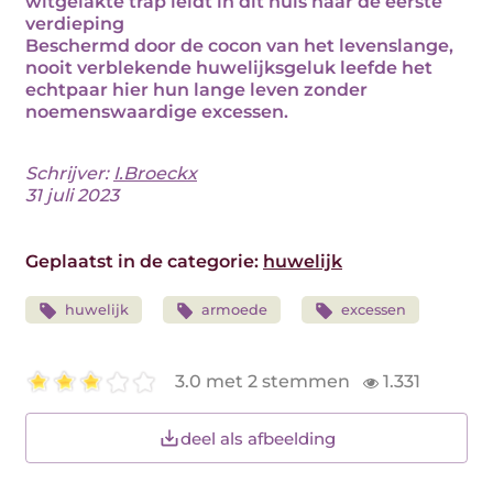
witgelakte trap leidt in dit huis naar de eerste
verdieping
Beschermd door de cocon van het levenslange,
nooit verblekende huwelijksgeluk leefde het
echtpaar hier hun lange leven zonder
noemenswaardige excessen.
Schrijver:
I.Broeckx
31 juli 2023
Geplaatst in de categorie:
huwelijk
huwelijk
armoede
excessen
3.0 met 2 stemmen
1.331
deel als afbeelding