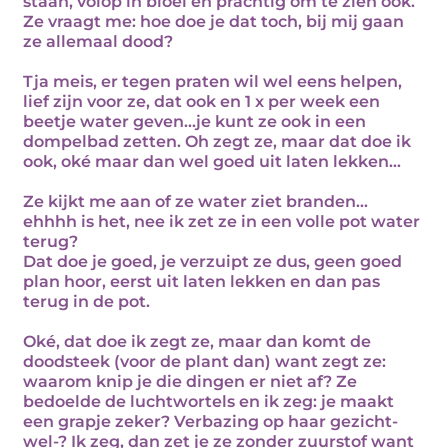
staan, volop in bloei en prachtig om te zien ook.
Ze vraagt me: hoe doe je dat toch, bij mij gaan
ze allemaal dood?
Tja meis, er tegen praten wil wel eens helpen,
lief zijn voor ze, dat ook en 1 x per week een
beetje water geven…je kunt ze ook in een
dompelbad zetten. Oh zegt ze, maar dat doe ik
ook, oké maar dan wel goed uit laten lekken…
Ze kijkt me aan of ze water ziet branden…
ehhhh is het, nee ik zet ze in een volle pot water
terug?
Dat doe je goed, je verzuipt ze dus, geen goed
plan hoor, eerst uit laten lekken en dan pas
terug in de pot.
Oké, dat doe ik zegt ze, maar dan komt de
doodsteek (voor de plant dan) want zegt ze:
waarom knip je die dingen er niet af? Ze
bedoelde de luchtwortels en ik zeg: je maakt
een grapje zeker? Verbazing op haar gezicht-
wel-? Ik zeg, dan zet je ze zonder zuurstof want