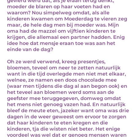
gevierd werd dat, als je eraan terug denkt,
moeder de blaren op haar voeten had en
waarom? Nou simpelweg omdat, als alle
kinderen kwamen om Moederdag te vieren zeg
maar, de hele dag men bij moeder was. Mijn
oma had de mazzel om vijftien kinderen te
krijgen, die allemaal een partner hadden. Enig
idee hoe dat mensje eraan toe was aan het
einde van de dag?
Oh ze werd verwend, kreeg presentjes,
bloemen, teveel om neer te zetten natuurlijk
want in die tijd overlegde men niet met elkaar,
welnee, ze namen een doos chocolade mee
(waar men tijdens die dag al aan begon ook) en
het teveel aan bloemen werd soms aan de
geefster mee teruggegeven, domweg omdat
het mens niet genoeg vazen had. En natuurlijk
bleef de meute eten, jazeker want oma was drie
dagen in de weer geweest om ervoor te zorgen
dat haar kinderen te eten kregen en die
kinderen, tja die wisten niet beter. Het enige
voordeel was wel dat er genoeg mensen waren