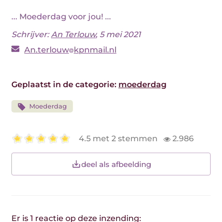
... Moederdag voor jou! ...
Schrijver:
An Terlouw
, 5 mei 2021
An.terlouw
kpnmail.nl
Geplaatst in de categorie:
moederdag
Moederdag
4.5 met 2 stemmen
2.986
deel als afbeelding
Er is 1 reactie op deze inzending: