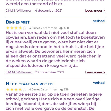
wereld een toestand of is er…
J.M.M. Willemen
4 december 2021
Lees meer >
Binnenpret
verhaal
4.0 met 2 stemmen
460
Het is een verhaal dat niet veel stof zal doen
opwaaien. Een reden om het toch te boekstaven
lijkt nauwelijks te geven, ware het niet dat er
nog steeds niemand in het tehuis is die het fijne
ervan afweet. De bewoners herinneren zich
alleen dat er ontzettend veel werd gelachen in
de weken waarin de geschiedenis zich
afspeelde. Iedereen kreeg van tijd…
J.M.M. Willemen
28 november 2021
Lees meer >
Het dictaat van rechts
verhaal
4.0 met 2 stemmen
638
Vanaf de eerste dag op de toen geheten lagere
school, gedroeg Hans zich als een overijverige
leerling. Vooral tijdens de schrijfles wierp hij
zich met volle overgave op de oefenstof. De