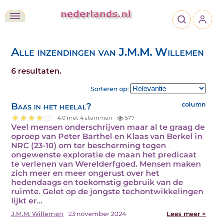
Alle inzendingen van J.M.M. Willemen
6 resultaten.
Sorteren op:
Baas in het heelal?
column
4.0 met 4 stemmen
577
Veel mensen onderschrijven maar al te graag de
oproep van Peter Barthel en Klaas van Berkel in
NRC (23-10) om ter bescherming tegen
ongewenste exploratie de maan het predicaat
te verlenen van Werelderfgoed. Mensen maken
zich meer en meer ongerust over het
hedendaags en toekomstig gebruik van de
ruimte. Gelet op de jongste techontwikkelingen
lijkt er…
J.M.M. Willemen
23 november 2024
Lees meer >