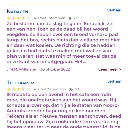
Nadagen
verhaal
4.0 met 1 stemmen
556
Ze besloten aan de slag te gaan. Eindelijk, zei
een van hen, toen ze de daad bij het woord
voegden. Ze liepen over een breed verhard pad
langs het bos, rechts niets dan weiland met hier
en daar wat koeien. De richting die ze hadden
gekozen had niets te maken met wat ze van
plan waren. Het was min of meer toeval dat ze
deze kant waren uitgegaan. Het…
J.M.M. Willemen
30 oktober 2022
Lees meer >
Telexkamer
verhaal
4.0 met 2 stemmen
623
Ik maakte op een avond in het café een man
mee, die onafgebroken aan het woord was. Hij
schepte erover op, dat hij alle staten van Noord-
Amerika zonder hapering op kon noemen.
Telkens als er nieuwe mensen aanschoven, deed
hij het opnieuw. Zijn ronkende stem voerde mij
ineens weer terug naar de oude tweestrijd: is de