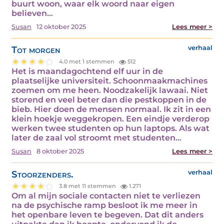
buurt woon, waar elk woord naar eigen
believen…
Susan
12 oktober 2025
Lees meer >
Tot morgen
verhaal
4.0 met 1 stemmen
512
Het is maandagochtend elf uur in de
plaatselijke universiteit. Schoonmaakmachines
zoemen om me heen. Noodzakelijk lawaai. Niet
storend en veel beter dan die pestkoppen in de
bieb. Hier doen de mensen normaal. Ik zit in een
klein hoekje weggekropen. Een eindje verderop
werken twee studenten op hun laptops. Als wat
later de zaal vol stroomt met studenten…
Susan
8 oktober 2025
Lees meer >
Stoorzenders.
verhaal
3.8 met 11 stemmen
1.271
Om al mijn sociale contacten niet te verliezen
na de psychische ramp besloot ik me meer in
het openbare leven te begeven. Dat dit anders