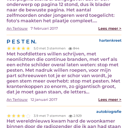
onderwerp op pagina 12 stond, dus ik blader
naar de bewuste pagina. Het aantal
zelfmoorden onder jongeren werd toegelicht:
foto's maakten het plaatje compleet.…
An Terlouw
7 februari 2017
Lees meer >
P E S T E N.
hartenkreet
5.0 met 3 stemmen
844
Met hoofdletters willen schrijven, met
neonlichten die continue branden, met verf als
een echte schilder overal laten weten: stop met
pesten. Met nadruk willen roepen, voor mijn
part schreeuwen tot je er schor van wordt, je
geen stem meer overhebt: stop met pesten. Met
krantenkoppen zo enorm, zo gigantisch groot,
dat je moet gaan staan, de letters…
An Terlouw
12 januari 2017
Lees meer >
autobiografie
3.9 met 7 stemmen
2.929
Het wereldnieuws kwam hard de woonkamer
binnen door de radiozender die ik aan had staan