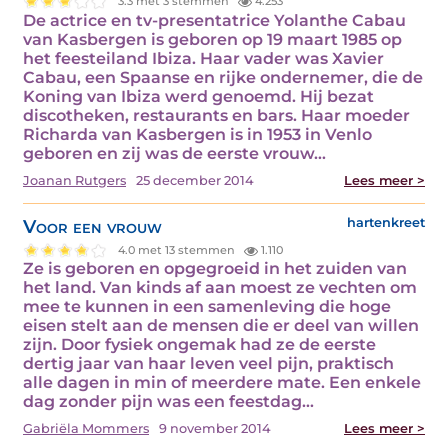
3.3 met 3 stemmen
4.253
De actrice en tv-presentatrice Yolanthe Cabau
van Kasbergen is geboren op 19 maart 1985 op
het feesteiland Ibiza. Haar vader was Xavier
Cabau, een Spaanse en rijke ondernemer, die de
Koning van Ibiza werd genoemd. Hij bezat
discotheken, restaurants en bars. Haar moeder
Richarda van Kasbergen is in 1953 in Venlo
geboren en zij was de eerste vrouw…
Joanan Rutgers
25 december 2014
Lees meer >
Voor een vrouw
hartenkreet
4.0 met 13 stemmen
1.110
Ze is geboren en opgegroeid in het zuiden van
het land. Van kinds af aan moest ze vechten om
mee te kunnen in een samenleving die hoge
eisen stelt aan de mensen die er deel van willen
zijn. Door fysiek ongemak had ze de eerste
dertig jaar van haar leven veel pijn, praktisch
alle dagen in min of meerdere mate. Een enkele
dag zonder pijn was een feestdag…
Gabriëla Mommers
9 november 2014
Lees meer >