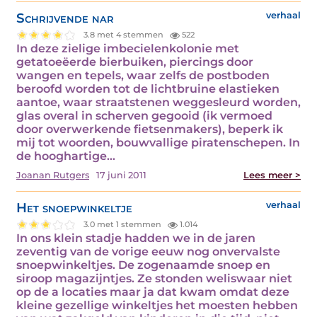
Schrijvende nar
verhaal
3.8 met 4 stemmen
522
In deze zielige imbecielenkolonie met
getatoeëerde bierbuiken, piercings door
wangen en tepels, waar zelfs de postboden
beroofd worden tot de lichtbruine elastieken
aantoe, waar straatstenen weggesleurd worden,
glas overal in scherven gegooid (ik vermoed
door overwerkende fietsenmakers), beperk ik
mij tot woorden, bouwvallige piratenschepen. In
de hooghartige…
Joanan Rutgers
17 juni 2011
Lees meer >
Het snoepwinkeltje
verhaal
3.0 met 1 stemmen
1.014
In ons klein stadje hadden we in de jaren
zeventig van de vorige eeuw nog onvervalste
snoepwinkeltjes. De zogenaamde snoep en
siroop magazijntjes. Ze stonden weliswaar niet
op de a locaties maar ja dat kwam omdat deze
kleine gezellige winkeltjes het moesten hebben