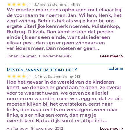
3.7 met 28 stemmen
881
We moeten maar eens ophouden met elkaar bij
de voornaam te noemen. Jan, Willem, Henk, het
zegt weinig. Beter is het als wij elkaar bij ons
ergste uiterlijke kenmerk noemen. Puistenkop,
Bultrug, Dikzak. Dan komt er aan dat pesten
eindelijk eens een einde, want als iedereen
elkaar pest, dan zijn er geen winnaars en
verliezers meer. Dan moeten er geen…
Johan De Smet
11 november 2012
Lees meer >
Pesten, wanneer begint het?
column
4.4 met 5 stemmen
933
Hoe het gevaar in de wereld van de kinderen
komt, we denken er goed aan te doen, ze overal
voor te waarschuwen, we geven ze allerlei
normen en waarden mee, we zeggen, dat ze uit
moeten kijken bij het oversteken, eerst naar
links, dan naar rechts en vervolgens weer naar
links, als er niks aankomt, dan mag je
oversteken. Natuurlijk komt er altijd iets…
An Terlouw
8 november 2012
Lees meer >