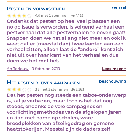
Pesten en volwassenen
verhaal
4.0 met 2 stemmen
1.155
Ondanks dat pesten op heel veel plaatsen een
no go issue is verworden, is volgend verhaal een
pestverhaal dat alle pestverhalen te boven gaat!
Snappen doen we het allang niet meer en ook ik
weet dat er (meestal dan) twee kanten aan een
verhaal zitten, alleen laat de “andere” kant zich
niet uit over haar kant van het verhaal en dus
doen we het met het…
An Terlouw
9 februari 2019
Lees meer >
Het pesten blijven aanpakken
beschouwing
3.3 met 3 stemmen
3.363
Dat het pesten nog steeds een taboe-onderwerp
is, zal je verbazen, maar toch is het dat nog
steeds, ondanks de vele campagnes en
voorlichtingsmethodes van de afgelopen jaren
en dan met name op scholen, ware
broedplekken van afzeikgedrag en gemene
haatstokerijen. Meestal zijn de daders zelf