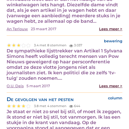
winkelwagen iets hangt. Diezelfde dame vindt
dat, als je een artikel in je wagen hebt en daar
(vanwege een aanbieding) meerdere stuks in je
wagen hebt, ze allemaal op de band…
An Terlouw
23 maart 2017
Lees meer >
bewering
3.4 met 8 stemmen
3.037
De sympathieke lijsttrekker van Artikel 1 Sylvana
Simons heeft volledig terecht mensen van Pow
Nieuws geweigerd op haar persconferentie
omdat ze deze vlotte jongens niet als
journalisten ziet. Ik ken politici die ze zelfs 'tv-
tuig' zouden noemen.…
O.U. Deis
5 maart 2017
Lees meer >
De gevolgen van het pesten
column
3.8 met 4 stemmen
644
Je staat er niet zo snel bij stil, of moet ik zeggen,
ík stond er niet bij stil, tot vanmorgen. Ik las een
stukje in de krant van vandaag. Op de
voorpagina stond al aangegeven dat er een