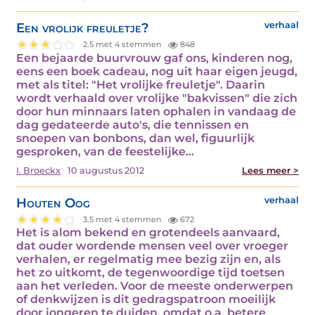
Een vrolijk freuletje?
verhaal
2.5 met 4 stemmen
848
Een bejaarde buurvrouw gaf ons, kinderen nog,
eens een boek cadeau, nog uit haar eigen jeugd,
met als titel: "Het vrolijke freuletje". Daarin
wordt verhaald over vrolijke "bakvissen" die zich
door hun minnaars laten ophalen in vandaag de
dag gedateerde auto's, die tennissen en
snoepen van bonbons, dan wel, figuurlijk
gesproken, van de feestelijke…
I. Broeckx
10 augustus 2012
Lees meer >
Houten Oog
verhaal
3.5 met 4 stemmen
672
Het is alom bekend en grotendeels aanvaard,
dat ouder wordende mensen veel over vroeger
verhalen, er regelmatig mee bezig zijn en, als
het zo uitkomt, de tegenwoordige tijd toetsen
aan het verleden. Voor de meeste onderwerpen
of denkwijzen is dit gedragspatroon moeilijk
door jongeren te duiden, omdat o.a. betere