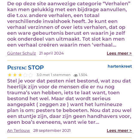
De op deze site aanwezige categorie “Verhalen”
kan men gelukkig met een bijdrage aanvullen,
die t.o.v. andere verhalen, een totaal
verschillende invalshoek heeft. Je kunt een
verhaal verzinnen of over iets verhalen, dat op
een ware gebeurtenis berust en waarin je zelf
ook onderdeel van uitmaakt. Tot slot kan men
een verhaal creëren waarin men ‘verhaal…
Günter Schulz
21 april 2024
Lees meer >
Pesten: STOP
hartenkreet
3.0 met 1 stemmen
1.504
Stel je voor dat pesten niet bestond, wat zou dat
heerlijk zijn voor de mensen die er nu nog
trauma’s van hebben, iets te laat want, toen
bestond het wel. Maar dat wordt serieus
aangepakt ( zeggen ze ) want het lumineuze
plan is om: pesters te beboeten. Nou dat zou wel
een stuntje zijn, daar zijn geen handhavers voor,
geen boa’s eveneens, want wie ter…
An Terlouw
28 september 2021
Lees meer >