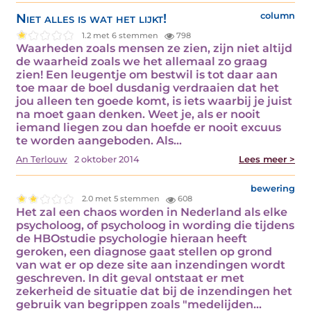
Niet alles is wat het lijkt!
column
1.2 met 6 stemmen
798
Waarheden zoals mensen ze zien, zijn niet altijd
de waarheid zoals we het allemaal zo graag
zien! Een leugentje om bestwil is tot daar aan
toe maar de boel dusdanig verdraaien dat het
jou alleen ten goede komt, is iets waarbij je juist
na moet gaan denken. Weet je, als er nooit
iemand liegen zou dan hoefde er nooit excuus
te worden aangeboden. Als…
An Terlouw
2 oktober 2014
Lees meer >
bewering
2.0 met 5 stemmen
608
Het zal een chaos worden in Nederland als elke
psycholoog, of psycholoog in wording die tijdens
de HBOstudie psychologie hieraan heeft
geroken, een diagnose gaat stellen op grond
van wat er op deze site aan inzendingen wordt
geschreven. In dit geval ontstaat er met
zekerheid de situatie dat bij de inzendingen het
gebruik van begrippen zoals "medelijden…