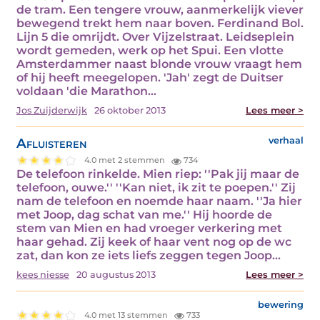
de tram. Een tengere vrouw, aanmerkelijk viever
bewegend trekt hem naar boven. Ferdinand Bol.
Lijn 5 die omrijdt. Over Vijzelstraat. Leidseplein
wordt gemeden, werk op het Spui. Een vlotte
Amsterdammer naast blonde vrouw vraagt hem
of hij heeft meegelopen. 'Jah' zegt de Duitser
voldaan 'die Marathon…
Jos Zuijderwijk
26 oktober 2013
Lees meer >
Afluisteren
verhaal
4.0 met 2 stemmen
734
De telefoon rinkelde. Mien riep: ''Pak jij maar de
telefoon, ouwe.'' ''Kan niet, ik zit te poepen.'' Zij
nam de telefoon en noemde haar naam. ''Ja hier
met Joop, dag schat van me.'' Hij hoorde de
stem van Mien en had vroeger verkering met
haar gehad. Zij keek of haar vent nog op de wc
zat, dan kon ze iets liefs zeggen tegen Joop…
kees niesse
20 augustus 2013
Lees meer >
bewering
4.0 met 13 stemmen
733