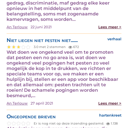
gedrag, discriminatie, maf gedrag elke keer
opnieuw in het middelpunt van de
belangstelling, soms met zogenaamde
kamervragen, soms worden…
An Terlouw
22 juni 2021
Lees meer >
Niet liegen niet pesten niet......
verhaal
3.0 met 2 stemmen
672
Wat doen we ongekend veel om te promoten
dat pesten een no go area is, wat doen we
ongekend veel pogingen het pesten zo veel
mogelijk de kop in te drukken, we richten er
speciale teams voor op, we maken er een
hulplijn bij, stellen er een app voor beschikbaar
en dat allemaal om: pesten trachten uit te
roeien! De schamele pogingen worden
besmeurd,…
An Terlouw
27 april 2021
Lees meer >
Ongeopende brieven
hartenkreet
Er is nog niet op deze inzending gestemd.
1.138