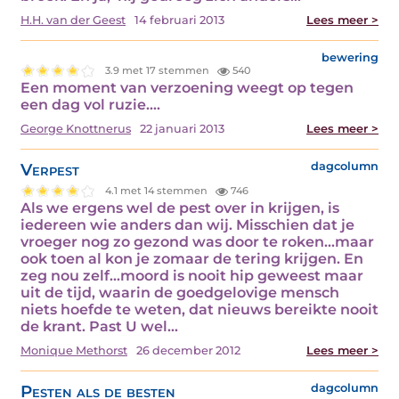
H.H. van der Geest
14 februari 2013
Lees meer >
bewering
3.9 met 17 stemmen
540
Een moment van verzoening weegt op tegen
een dag vol ruzie.…
George Knottnerus
22 januari 2013
Lees meer >
Verpest
dagcolumn
4.1 met 14 stemmen
746
Als we ergens wel de pest over in krijgen, is
iedereen wie anders dan wij. Misschien dat je
vroeger nog zo gezond was door te roken...maar
ook toen al kon je zomaar de tering krijgen. En
zeg nou zelf...moord is nooit hip geweest maar
uit de tijd, waarin de goedgelovige mensch
niets hoefde te weten, dat nieuws bereikte nooit
de krant. Past U wel…
Monique Methorst
26 december 2012
Lees meer >
Pesten als de besten
dagcolumn