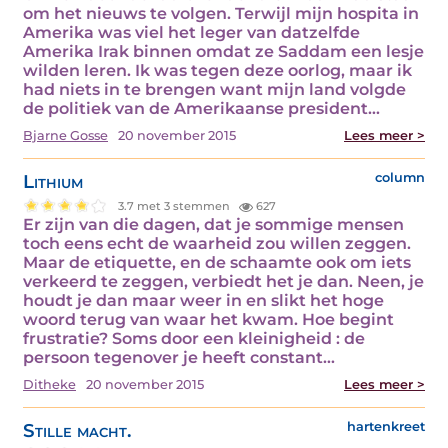
om het nieuws te volgen. Terwijl mijn hospita in
Amerika was viel het leger van datzelfde
Amerika Irak binnen omdat ze Saddam een lesje
wilden leren. Ik was tegen deze oorlog, maar ik
had niets in te brengen want mijn land volgde
de politiek van de Amerikaanse president…
Bjarne Gosse
20 november 2015
Lees meer >
Lithium
column
3.7 met 3 stemmen
627
Er zijn van die dagen, dat je sommige mensen
toch eens echt de waarheid zou willen zeggen.
Maar de etiquette, en de schaamte ook om iets
verkeerd te zeggen, verbiedt het je dan. Neen, je
houdt je dan maar weer in en slikt het hoge
woord terug van waar het kwam. Hoe begint
frustratie? Soms door een kleinigheid : de
persoon tegenover je heeft constant…
Ditheke
20 november 2015
Lees meer >
Stille macht.
hartenkreet