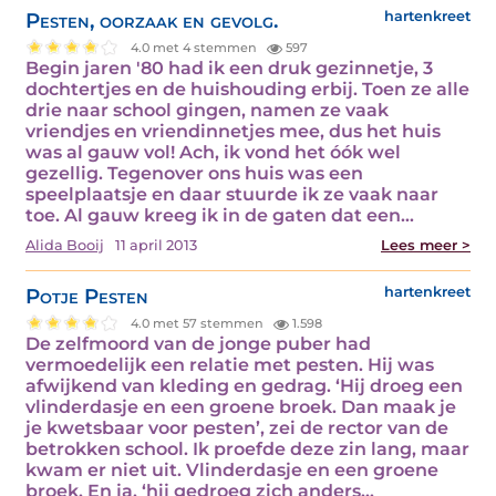
Pesten, oorzaak en gevolg.
hartenkreet
4.0 met 4 stemmen
597
Begin jaren '80 had ik een druk gezinnetje, 3
dochtertjes en de huishouding erbij. Toen ze alle
drie naar school gingen, namen ze vaak
vriendjes en vriendinnetjes mee, dus het huis
was al gauw vol! Ach, ik vond het óók wel
gezellig. Tegenover ons huis was een
speelplaatsje en daar stuurde ik ze vaak naar
toe. Al gauw kreeg ik in de gaten dat een…
Alida Booij
11 april 2013
Lees meer >
Potje Pesten
hartenkreet
4.0 met 57 stemmen
1.598
De zelfmoord van de jonge puber had
vermoedelijk een relatie met pesten. Hij was
afwijkend van kleding en gedrag. ‘Hij droeg een
vlinderdasje en een groene broek. Dan maak je
je kwetsbaar voor pesten’, zei de rector van de
betrokken school. Ik proefde deze zin lang, maar
kwam er niet uit. Vlinderdasje en een groene
broek. En ja, ‘hij gedroeg zich anders…