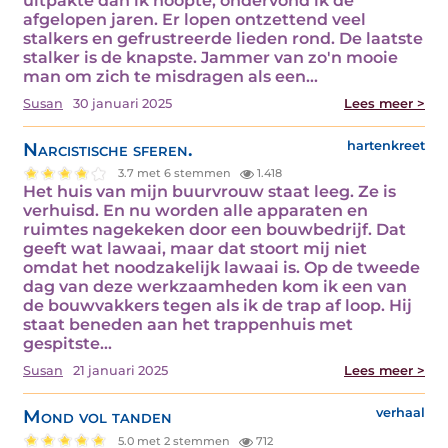
uitpakte dan ik hoopte, ondervond ik de
afgelopen jaren. Er lopen ontzettend veel
stalkers en gefrustreerde lieden rond. De laatste
stalker is de knapste. Jammer van zo'n mooie
man om zich te misdragen als een…
Susan
30 januari 2025
Lees meer >
Narcistische sferen.
hartenkreet
3.7 met 6 stemmen
1.418
Het huis van mijn buurvrouw staat leeg. Ze is
verhuisd. En nu worden alle apparaten en
ruimtes nagekeken door een bouwbedrijf. Dat
geeft wat lawaai, maar dat stoort mij niet
omdat het noodzakelijk lawaai is. Op de tweede
dag van deze werkzaamheden kom ik een van
de bouwvakkers tegen als ik de trap af loop. Hij
staat beneden aan het trappenhuis met
gespitste…
Susan
21 januari 2025
Lees meer >
Mond vol tanden
verhaal
5.0 met 2 stemmen
712