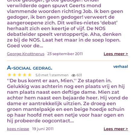
verwilderde ogen spuwt Geerts mond
vlammende woorden richting Job. Ik ben geen
gedoger, ik ben geen gedoger! verweert de
aangeroepene zich. Dit welles-nietes ‘debat’
herhaalt zich een keertje of vijf. De NOS
debatleider speelt verstoppertje. Aha, denken
ze bij de NOS. Laat het maar in de soep lopen.
Goed voor de…
George Knottnerus
23 september 2011
Lees meer >
A-sociaal gedrag.
verhaal
5.0 met 1 stemmen
601
''De bus komt er aan, Mien.'' Ze stapten in.
Gelukkig was achterin nog een plaats vrij en hij
nam plaats naast een deftige dame. Mien zat
achter hem naast een bejaarde heer. Hij vond de
dame er aantrekkelijk uitzien. Ze droeg een
groen mantelpakje en een beige hoedje schuin
op haar hoofd met een netje voor haar ogen en
hij probeerde oogcontact…
kees niesse
19 juni 2011
Lees meer >