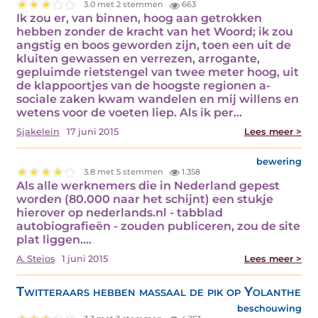
3.0 met 2 stemmen
663
Ik zou er, van binnen, hoog aan getrokken
hebben zonder de kracht van het Woord; ik zou
angstig en boos geworden zijn, toen een uit de
kluiten gewassen en verrezen, arrogante,
gepluimde rietstengel van twee meter hoog, uit
de klappoortjes van de hoogste regionen a-
sociale zaken kwam wandelen en mij willens en
wetens voor de voeten liep. Als ik per…
Sjakelein
17 juni 2015
Lees meer >
bewering
3.8 met 5 stemmen
1.358
Als alle werknemers die in Nederland gepest
worden (80.000 naar het schijnt) een stukje
hierover op nederlands.nl - tabblad
autobiografieën - zouden publiceren, zou de site
plat liggen.…
A. Steios
1 juni 2015
Lees meer >
Twitteraars hebben massaal de pik op Yolanthe
beschouwing