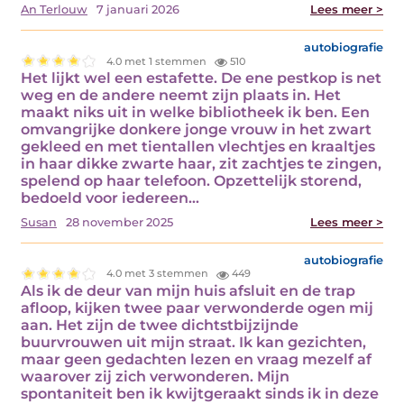
An Terlouw
7 januari 2026
Lees meer >
autobiografie
4.0 met 1 stemmen
510
Het lijkt wel een estafette. De ene pestkop is net
weg en de andere neemt zijn plaats in. Het
maakt niks uit in welke bibliotheek ik ben. Een
omvangrijke donkere jonge vrouw in het zwart
gekleed en met tientallen vlechtjes en kraaltjes
in haar dikke zwarte haar, zit zachtjes te zingen,
spelend op haar telefoon. Opzettelijk storend,
bedoeld voor iedereen…
Susan
28 november 2025
Lees meer >
autobiografie
4.0 met 3 stemmen
449
Als ik de deur van mijn huis afsluit en de trap
afloop, kijken twee paar verwonderde ogen mij
aan. Het zijn de twee dichtstbijzijnde
buurvrouwen uit mijn straat. Ik kan gezichten,
maar geen gedachten lezen en vraag mezelf af
waarover zij zich verwonderen. Mijn
spontaniteit ben ik kwijtgeraakt sinds ik in deze