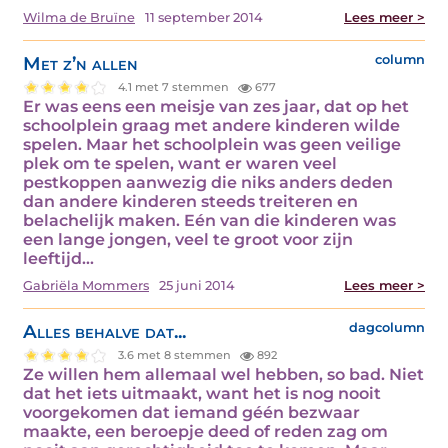
Wilma de Bruïne
11 september 2014
Lees meer >
Met z’n allen
column
4.1 met 7 stemmen
677
Er was eens een meisje van zes jaar, dat op het
schoolplein graag met andere kinderen wilde
spelen. Maar het schoolplein was geen veilige
plek om te spelen, want er waren veel
pestkoppen aanwezig die niks anders deden
dan andere kinderen steeds treiteren en
belachelijk maken. Eén van die kinderen was
een lange jongen, veel te groot voor zijn
leeftijd…
Gabriëla Mommers
25 juni 2014
Lees meer >
Alles behalve dat...
dagcolumn
3.6 met 8 stemmen
892
Ze willen hem allemaal wel hebben, so bad. Niet
dat het iets uitmaakt, want het is nog nooit
voorgekomen dat iemand géén bezwaar
maakte, een beroepje deed of reden zag om