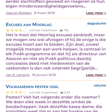
eerder slachtoffers geweest en reageren ze hun
eigen minderwaardigheidsgevoelens…
Joanan Rutgers
8 maart 2018
Lees meer >
Excuses aan Moorlag
dagcolumn
4.0 met 1 stemmen
718
Het is mooi dat Moorlag excuses aanbiedt, maar
we mogen ons wel afvragen of hij de enige is die
excuses hoort aan te bieden. Zijn doel, zoveel
mogelijk mensen aan werk helpen, is centraal in
elk PvdA-programma en dat hij als directeur van
Alescon en niet als PvdA-politicus daarbij
concessies deed met medeweten van de
vakbonden is dan ook volstrekt begrijpelijk…
Jan R. Lønsing
18 januari 2018
Lees meer >
Volwassenen pesten ook.
column
4.0 met 3 stemmen
3.113
Pesten? Valt het volgende onder die noemer?
We doen elke week in dezelfde winkel de
boodschappen. Vaak dezelfde kassa-dame, die
inmiddels weet dat er aan het haakje van de