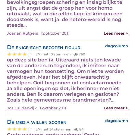
bevolkingsgroepen schering en inslag blijkt te
zijn, uit angst dat de groep hen voor homo
uitmaakt, wat in diezelfde lage iq-kringen een
doodsteek is, want ja, de hetero-wereld is nog
steeds…
Joanan Rutgers
12 oktober 2011
Lees meer >
De enige echt bezopen figuur
dagcolumn
3.7 met 10 stemmen
760
op deze site ben ik. Uiteraard niets ten kwade
van de anderen. In tegendeel, ik imiteer naar
vermogen hun toonzetting. Om niet te worden
afgedreven. Maar het blijft onwaarachtig
behelpen. Ooit begonnen uit contactarmoede.
Ja alle openingen op slot, ik herinner me niet
anders. Ben ik daarom verlegen en gesloten?
Zoals hele gemeentes me brandmerkten?…
Jos Zuijderwijk
1 oktober 2011
Lees meer >
De media willen scoren
dagcolumn
3.7 met 34 stemmen
841
Grote gedoger, grote gedoger! Onder