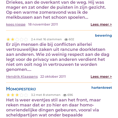
Driekes, aan de overkant van de weg. Hij was
mager en zat onder de puisten in zijn gezicht.
Op een warme zomeravond was ik de
melkbussen aan het schoon spoelen…
kees niesse
18 november 2011
Lees meer >
bewering
2.4 met 16 stemmen
602
Er zijn mensen die bij conflicten allerlei
vertrouwelijke zaken uit rancune doorkletsen
aan anderen. Wie zó weinig respect aan de dag
legt voor de privacy van anderen verdient het
niet om ooit nog in vertrouwen te worden
genomen.…
Hendrik Klaassens
22 oktober 2011
Lees meer >
Homopesterij
hartenkreet
3.2 met 8 stemmen
696
Het is weer eventjes stil aan het front, maar
reken maar dat er zo hier en daar homo-
onvriendelijke dingen gebeuren, vooral via
scheldpartijen wat onder bepaalde