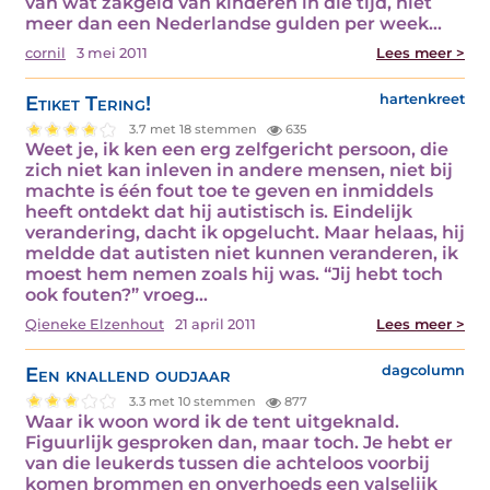
van wat zakgeld van kinderen in die tijd, niet
meer dan een Nederlandse gulden per week…
cornil
3 mei 2011
Lees meer >
Etiket Tering!
hartenkreet
3.7 met 18 stemmen
635
Weet je, ik ken een erg zelfgericht persoon, die
zich niet kan inleven in andere mensen, niet bij
machte is één fout toe te geven en inmiddels
heeft ontdekt dat hij autistisch is. Eindelijk
verandering, dacht ik opgelucht. Maar helaas, hij
meldde dat autisten niet kunnen veranderen, ik
moest hem nemen zoals hij was. “Jij hebt toch
ook fouten?” vroeg…
Qieneke Elzenhout
21 april 2011
Lees meer >
Een knallend oudjaar
dagcolumn
3.3 met 10 stemmen
877
Waar ik woon word ik de tent uitgeknald.
Figuurlijk gesproken dan, maar toch. Je hebt er
van die leukerds tussen die achteloos voorbij
komen brommen en onverhoeds een valselijk