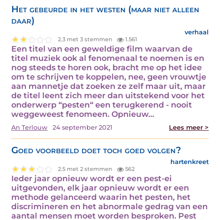
Het gebeurde in het westen (maar niet alleen
daar)
verhaal
2.3 met 3 stemmen
1.561
Een titel van een geweldige film waarvan de
titel muziek ook al fenomenaal te noemen is en
nog steeds te horen ook, bracht me op het idee
om te schrijven te koppelen, nee, geen vrouwtje
aan mannetje dat zoeken ze zelf maar uit, maar
de titel leent zich meer dan uitstekend voor het
onderwerp “pesten“ een terugkerend - nooit
weggeweest fenomeen. Opnieuw…
An Terlouw
24 september 2021
Lees meer >
Goed voorbeeld doet toch goed volgen?
hartenkreet
2.5 met 2 stemmen
562
Ieder jaar opnieuw wordt er een pest-ei
uitgevonden, elk jaar opnieuw wordt er een
methode gelanceerd waarin het pesten, het
discrimineren en het abnormale gedrag van een
aantal mensen moet worden besproken. Pest