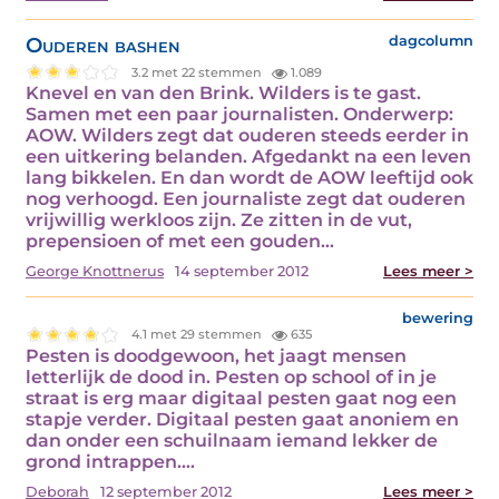
Ouderen bashen
dagcolumn
3.2 met 22 stemmen
1.089
Knevel en van den Brink. Wilders is te gast.
Samen met een paar journalisten. Onderwerp:
AOW. Wilders zegt dat ouderen steeds eerder in
een uitkering belanden. Afgedankt na een leven
lang bikkelen. En dan wordt de AOW leeftijd ook
nog verhoogd. Een journaliste zegt dat ouderen
vrijwillig werkloos zijn. Ze zitten in de vut,
prepensioen of met een gouden…
George Knottnerus
14 september 2012
Lees meer >
bewering
4.1 met 29 stemmen
635
Pesten is doodgewoon, het jaagt mensen
letterlijk de dood in. Pesten op school of in je
straat is erg maar digitaal pesten gaat nog een
stapje verder. Digitaal pesten gaat anoniem en
dan onder een schuilnaam iemand lekker de
grond intrappen.…
Deborah
12 september 2012
Lees meer >