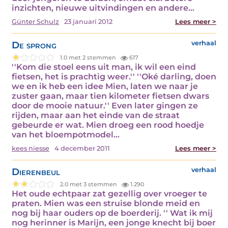
inzichten, nieuwe uitvindingen en andere…
Günter Schulz
23 januari 2012
Lees meer >
De sprong
verhaal
1.0 met 2 stemmen
617
''Kom die stoel eens uit man, ik wil een eind
fietsen, het is prachtig weer.'' ''Oké darling, doen
we en ik heb een idee Mien, laten we naar je
zuster gaan, maar tien kilometer fietsen dwars
door de mooie natuur.'' Even later gingen ze
rijden, maar aan het einde van de straat
gebeurde er wat. Mien droeg een rood hoedje
van het bloempotmodel…
kees niesse
4 december 2011
Lees meer >
Dierenbeul
verhaal
2.0 met 3 stemmen
1.290
Het oude echtpaar zat gezellig over vroeger te
praten. Mien was een struise blonde meid en
nog bij haar ouders op de boerderij. '' Wat ik mij
nog herinner is Marijn, een jonge knecht bij boer