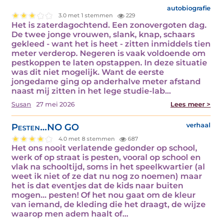
autobiografie
3.0 met 1 stemmen
229
Het is zaterdagochtend. Een zonovergoten dag.
De twee jonge vrouwen, slank, knap, schaars
gekleed - want het is heet - zitten inmiddels tien
meter verderop. Negeren is vaak voldoende om
pestkoppen te laten opstappen. In deze situatie
was dit niet mogelijk. Want de eerste
jongedame ging op anderhalve meter afstand
naast mij zitten in het lege studie-lab…
Susan
27 mei 2026
Lees meer >
Pesten…NO GO
verhaal
4.0 met 8 stemmen
687
Het ons nooit verlatende gedonder op school,
werk of op straat is pesten, vooral op school en
vlak na schooltijd, soms in het speelkwartier (al
weet ik niet of ze dat nu nog zo noemen) maar
het is dat eventjes dat de kids naar buiten
mogen… pesten! Of het nou gaat om de kleur
van iemand, de kleding die het draagt, de wijze
waarop men adem haalt of…