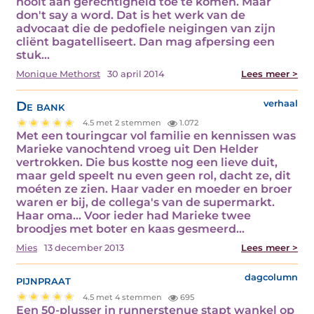
nooit aan gerechtigheid toe te komen. Maar
don't say a word. Dat is het werk van de
advocaat die de pedofiele neigingen van zijn
cliënt bagatelliseert. Dan mag afpersing een
stuk…
Monique Methorst
30 april 2014
Lees meer >
De bank
verhaal
4.5 met 2 stemmen
1.072
Met een touringcar vol familie en kennissen was
Marieke vanochtend vroeg uit Den Helder
vertrokken. Die bus kostte nog een lieve duit,
maar geld speelt nu even geen rol, dacht ze, dit
moéten ze zien. Haar vader en moeder en broer
waren er bij, de collega's van de supermarkt.
Haar oma... Voor ieder had Marieke twee
broodjes met boter en kaas gesmeerd…
Mies
13 december 2013
Lees meer >
pijnpraat
dagcolumn
4.5 met 4 stemmen
695
Een 50-plusser in runnerstenue stapt wankel op