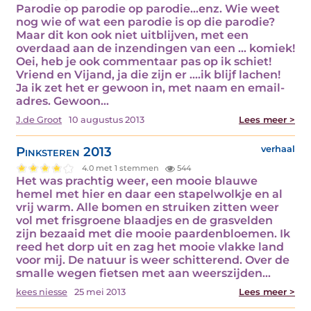
Parodie op parodie op parodie...enz. Wie weet
nog wie of wat een parodie is op die parodie?
Maar dit kon ook niet uitblijven, met een
overdaad aan de inzendingen van een ... komiek!
Oei, heb je ook commentaar pas op ik schiet!
Vriend en Vijand, ja die zijn er ....ik blijf lachen!
Ja ik zet het er gewoon in, met naam en email-
adres. Gewoon…
J.de Groot
10 augustus 2013
Lees meer >
Pinksteren 2013
verhaal
4.0 met 1 stemmen
544
Het was prachtig weer, een mooie blauwe
hemel met hier en daar een stapelwolkje en al
vrij warm. Alle bomen en struiken zitten weer
vol met frisgroene blaadjes en de grasvelden
zijn bezaaid met die mooie paardenbloemen. Ik
reed het dorp uit en zag het mooie vlakke land
voor mij. De natuur is weer schitterend. Over de
smalle wegen fietsen met aan weerszijden…
kees niesse
25 mei 2013
Lees meer >