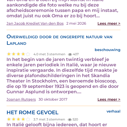
aankondigde die foto welke nu bij deze
afscheidsceremonie tussen papa en mij instaat,
omdat juist nu ook Oma er zo bij hoort…
Jan Jacob Krediet Van den Bos
2 mei 2026
Lees meer >
Overweldigd door de ongerepte natuur van
Lapland
beschouwing
4.0 met 3 stemmen
407
In het begin van de jaren twintig verbleef je
enkele jaren periodiek in Italië, waar je nieuwe
inspiratie vergaarde. In diezelfde tijd maakte je
diverse plafondschilderingen in het Skandia
Theater in Stockholm, een beroemde bioscoop,
die op 19 september 1923 is geopend en die door
Gunnar Asplund is ontworpen.…
Joanan Rutgers
30 oktober 2017
Lees meer >
HET ROME GEVOEL
verhaal
3.7 met 3 stemmen
520
In Italië gelooft bijna iedereen, dat hoort er