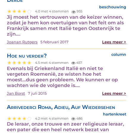
beschouwing
4.0 met 4 stemmen
955
Jij moest het vertrouwen van de keizer winnen,
zodat je hem kon overtuigen van het feit om als
Frankrijk samen met Italië tegen Oostenrijk te
zijn.…
Joanan Rutgers
5 februari 2017
Lees meer >
Hoe nu verder?
column
4.5 met 4 stemmen
457
Evenals bij Griekenland Italië en niet te
vergeten Roemenië, ze wisten hoe het
moest...dus geen probleem. We kunnen er op
wachten wie de volgende is.…
Jan Borst
7 juli 2015
Lees meer >
Arrivederci Roma, Adieu, Auf Wiedersehen
hartenkreet
4.2 met 4 stemmen
486
De leraar, onze trouwe en zeer religieuze leraar,
een pater die een heel netwerk bezat van