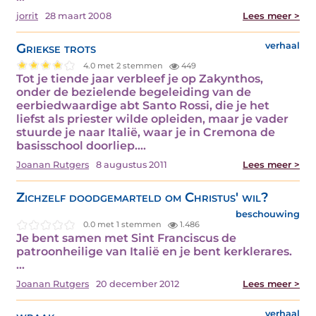
jorrit
28 maart 2008
Lees meer >
Griekse trots
verhaal
4.0 met 2 stemmen
449
Tot je tiende jaar verbleef je op Zakynthos,
onder de bezielende begeleiding van de
eerbiedwaardige abt Santo Rossi, die je het
liefst als priester wilde opleiden, maar je vader
stuurde je naar Italië, waar je in Cremona de
basisschool doorliep.…
Joanan Rutgers
8 augustus 2011
Lees meer >
Zichzelf doodgemarteld om Christus' wil?
beschouwing
0.0 met 1 stemmen
1.486
Je bent samen met Sint Franciscus de
patroonheilige van Italië en je bent kerklerares.
…
Joanan Rutgers
20 december 2012
Lees meer >
verhaal