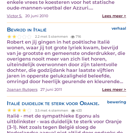
enkele vrees te koesteren voor het statische
oude-mannen-voetbal der Azzuri.…
Victor S.
20 juni 2010
Lees meer >
Bevrijd in Italië
verhaal
2.2 met 5 stemmen
716
Robert en jij gingen in het poëtische Italië
wonen, waar jij tot grote lyriek kwam, bevrijd
van je grootste en gemeenste onderdrukker, die
overigens nooit meer van zich liet horen,
uiteindelijk overwonnen door zijn talentvolle
dochter, die godzijdank haar laatste vijftien
jaren in opperste gelukzaligheid beleefde,
omringd door heerlijk geurende en kleurende…
Joanan Rutgers
27 juni 2011
Lees meer >
Italië duidelijk te sterk voor Oranje.
bewering
3.5 met 4 stemmen
433
Italië - met de sympathieke Egonu als
uitblinkster - was duidelijk te sterk voor Oranje
(3-1). Net zoals tegen België sloeg de
Nederlandse aanval niet altijd door ondanks de