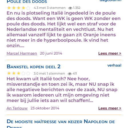
Poule des doods
4.3 met 3 stemmen
1.352
En nu is plotseling Italië ingedeeld in de poule
des doods. Want een WK is geen WK zonder een
poule des doods. Het lijkt wel een straf voor de
Nederlandse mentaliteit en vechtlust. Nu het
allemaal vanzelf lijkt te gaan zit Oranje ineens
niet meer in de hyperboolpoule. Ik vind het
onzin.…
Marcel Harmsen
20 juni 2014
Lees meer >
Bankstel kopen deel 2
verhaal
3.0 met 1 stemmen
411
Het kwam uit Italië toch? Nee hoor,
misverstandje en toen zei ik, maar NU snap ik
alle negatieve berichten over de zaak, NU snap
ik waarom iedereen uit mijn omgeving niet
meer bij jullie iets aan wil schaffen!…
An Terlouw
23 oktober 2014
Lees meer >
De mooiste maîtresse van keizer Napoleon de
Derde