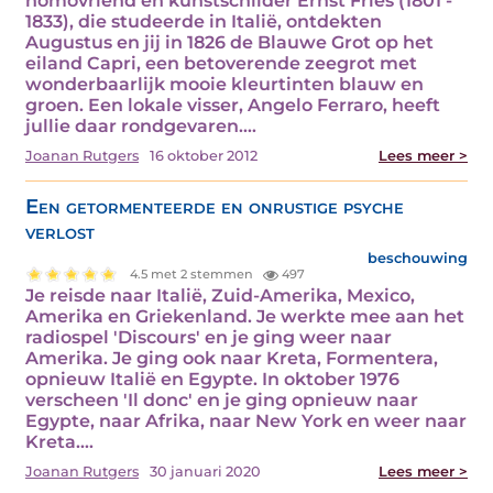
homovriend en kunstschilder Ernst Fries (1801 -
1833), die studeerde in Italië, ontdekten
Augustus en jij in 1826 de Blauwe Grot op het
eiland Capri, een betoverende zeegrot met
wonderbaarlijk mooie kleurtinten blauw en
groen. Een lokale visser, Angelo Ferraro, heeft
jullie daar rondgevaren.…
Joanan Rutgers
16 oktober 2012
Lees meer >
Een getormenteerde en onrustige psyche
verlost
beschouwing
4.5 met 2 stemmen
497
Je reisde naar Italië, Zuid-Amerika, Mexico,
Amerika en Griekenland. Je werkte mee aan het
radiospel 'Discours' en je ging weer naar
Amerika. Je ging ook naar Kreta, Formentera,
opnieuw Italië en Egypte. In oktober 1976
verscheen 'Il donc' en je ging opnieuw naar
Egypte, naar Afrika, naar New York en weer naar
Kreta.…
Joanan Rutgers
30 januari 2020
Lees meer >