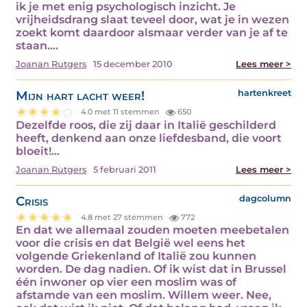
ik je met enig psychologisch inzicht. Je
vrijheidsdrang slaat teveel door, wat je in wezen
zoekt komt daardoor alsmaar verder van je af te
staan.…
Joanan Rutgers
15 december 2010
Lees meer >
Mijn hart lacht weer!
hartenkreet
4.0 met 11 stemmen
650
Dezelfde roos, die zij daar in Italië geschilderd
heeft, denkend aan onze liefdesband, die voort
bloeit!…
Joanan Rutgers
5 februari 2011
Lees meer >
Crisis
dagcolumn
4.8 met 27 stemmen
772
En dat we allemaal zouden moeten meebetalen
voor die crisis en dat België wel eens het
volgende Griekenland of Italië zou kunnen
worden. De dag nadien. Of ik wist dat in Brussel
één inwoner op vier een moslim was of
afstamde van een moslim. Willem weer. Nee,