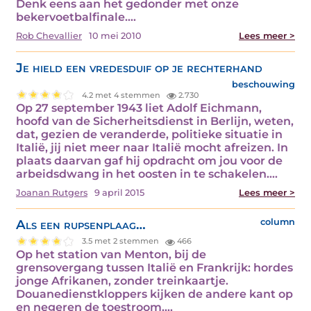
Denk eens aan het gedonder met onze
bekervoetbalfinale.…
Rob Chevallier
10 mei 2010
Lees meer >
Je hield een vredesduif op je rechterhand
beschouwing
4.2 met 4 stemmen
2.730
Op 27 september 1943 liet Adolf Eichmann,
hoofd van de Sicherheitsdienst in Berlijn, weten,
dat, gezien de veranderde, politieke situatie in
Italië, jij niet meer naar Italië mocht afreizen. In
plaats daarvan gaf hij opdracht om jou voor de
arbeidsdwang in het oosten in te schakelen.…
Joanan Rutgers
9 april 2015
Lees meer >
Als een rupsenplaag…
column
3.5 met 2 stemmen
466
Op het station van Menton, bij de
grensovergang tussen Italië en Frankrijk: hordes
jonge Afrikanen, zonder treinkaartje.
Douanedienstkloppers kijken de andere kant op
en negeren de toestroom.…