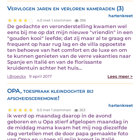
Vervlogen jaren en verloren kameraden (3)
hartenkreet
4.0 met 1 stemmen
396
De gedachte en veronderstelling kwamen wel
eens bij me op dat mijn nieuwe "vriendin" in een
"gouden kooi" leefde; dat zij maar al te graag en
frequent op haar rug lag en de villa oppoetste
ten behoeve van het comfort en de luxe en om
te kunnen genieten van de verre vakanties naar
Spanje en Italië en van de florissante
kruidentuin achter het huis…
I.Broeckx
9 april 2017
Lees meer >
OPA, toespraak kleindochter bij
afscheidsceremonie!
hartenkreet
5.0 met 1 stemmen
263
ik werd op maandag daarop in de avond
geboren en u Opa stierf afgelopen maandag in
de middag mama kwam het mij nog diezelfde
dag vertellen met de door papa gemaakte foto
van Oma en u toen zij mijn komst in Italië