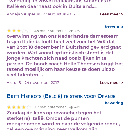
Tweetalig, in zowel Italiaans als Albanees in
Italië en daarnaast ook in Duitsland.…
Annejan Kuperus
27 augustus 2016
Lees meer >
bewering
3.4 met 5 stemmen
416
overwinning van ons Nederlandse damesteam
tegen Italië belooft heel veel voor het WK dat
van 2 tot 18 december in Duitsland gevierd gaat
worden. Wat vooral optimistisch stemt is dat
jonge krachten zich naadloos blijken in te
passen. De bondscoach Helle Thomsen krijgt het
razend moeilijk om haar keuze te doen uit zo
veel talenten.…
Victor S.
24 november 2017
Lees meer >
Britt Herbots (België) te sterk voor Oranje
bewering
3.7 met 3 stemmen
439
Zondag de kans op revanche: tegen het
sterke(re) Italië. Omdat de punten
meegenomen worden naar de volgende ronde,
zal een overwinning zeer welkom zijn...…