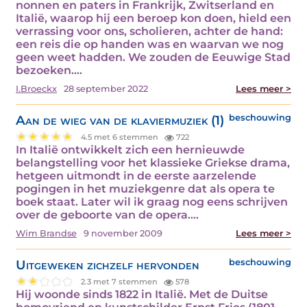
nonnen en paters in Frankrijk, Zwitserland en
Italië, waarop hij een beroep kon doen, hield een
verrassing voor ons, scholieren, achter de hand:
een reis die op handen was en waarvan we nog
geen weet hadden. We zouden de Eeuwige Stad
bezoeken.…
I.Broeckx
28 september 2022
Lees meer >
Aan de wieg van de klaviermuziek (1)
beschouwing
4.5 met 6 stemmen
722
In Italië ontwikkelt zich een hernieuwde
belangstelling voor het klassieke Griekse drama,
hetgeen uitmondt in de eerste aarzelende
pogingen in het muziekgenre dat als opera te
boek staat. Later wil ik graag nog eens schrijven
over de geboorte van de opera.…
Wim Brandse
9 november 2009
Lees meer >
Uitgeweken zichzelf hervonden
beschouwing
2.3 met 7 stemmen
578
Hij woonde sinds 1822 in Italië. Met de Duitse