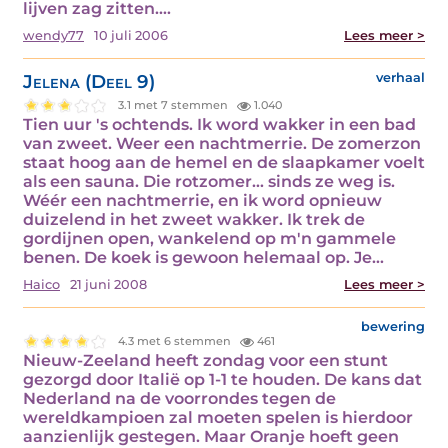
lijven zag zitten.…
wendy77
10 juli 2006
Lees meer >
Jelena (Deel 9)
verhaal
3.1 met 7 stemmen
1.040
Tien uur 's ochtends. Ik word wakker in een bad
van zweet. Weer een nachtmerrie. De zomerzon
staat hoog aan de hemel en de slaapkamer voelt
als een sauna. Die rotzomer… sinds ze weg is.
Wéér een nachtmerrie, en ik word opnieuw
duizelend in het zweet wakker. Ik trek de
gordijnen open, wankelend op m'n gammele
benen. De koek is gewoon helemaal op. Je…
Haico
21 juni 2008
Lees meer >
bewering
4.3 met 6 stemmen
461
Nieuw-Zeeland heeft zondag voor een stunt
gezorgd door Italië op 1-1 te houden. De kans dat
Nederland na de voorrondes tegen de
wereldkampioen zal moeten spelen is hierdoor
aanzienlijk gestegen. Maar Oranje hoeft geen