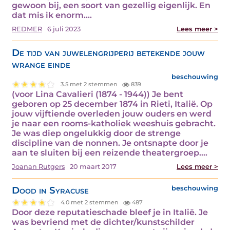
gewoon bij, een soort van gezellig eigenlijk. En
dat mis ik enorm.…
REDMER
6 juli 2023
Lees meer >
De tijd van juwelengrijperij betekende jouw
wrange einde
beschouwing
3.5 met 2 stemmen
839
(voor Lina Cavalieri (1874 - 1944)) Je bent
geboren op 25 december 1874 in Rieti, Italië. Op
jouw vijftiende overleden jouw ouders en werd
je naar een rooms-katholiek weeshuis gebracht.
Je was diep ongelukkig door de strenge
discipline van de nonnen. Je ontsnapte door je
aan te sluiten bij een reizende theatergroep.…
Joanan Rutgers
20 maart 2017
Lees meer >
Dood in Syracuse
beschouwing
4.0 met 2 stemmen
487
Door deze reputatieschade bleef je in Italië. Je
was bevriend met de dichter/kunstschilder