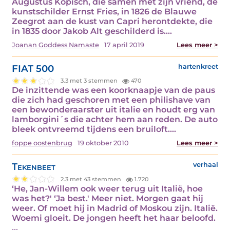
Augustus Kopisch, die samen met zijn vriend, de
kunstschilder Ernst Fries, in 1826 de Blauwe
Zeegrot aan de kust van Capri herontdekte, die
in 1835 door Jakob Alt geschilderd is.…
Joanan Goddess Namaste
17 april 2019
Lees meer >
FIAT 500
hartenkreet
3.3 met 3 stemmen
470
De inzittende was een koorknaapje van de paus
die zich had geschoren met een philishave van
een bewonderaarster uit italie en houdt erg van
lamborgini´s die achter hem aan reden. De auto
bleek ontvreemd tijdens een bruiloft.…
foppe oostenbrug
19 oktober 2010
Lees meer >
Tekenbeet
verhaal
2.3 met 43 stemmen
1.720
‘He, Jan-Willem ook weer terug uit Italië, hoe
was het?' ‘Ja best.' Meer niet. Morgen gaat hij
weer. Of moet hij in Madrid of Moskou zijn. Italië.
Woemi gloeit. De jongen heeft het haar beloofd.
…