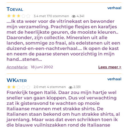
Toeval
verhaal
3.4 met 170 stemmen
4.341
....Ik sta weer voor de vitrinekast en bewonder
mijn verzameling. Prachtige flesjes en karafjes
met de heerlijkste geuren, de mooiste kleuren..
Daaronder, zijn collectie. Mineralen uit alle
landen, sommige zo fraai, als edelstenen uit een
duizend-en-een-nachtverhaal.... Ik open de kast
en neem de paarse stenen voorzichtig in mijn
hand...stenen…
AnneMarie;
18 juni 2002
Lees meer >
WKater
verhaal
2.0 met 4 stemmen
2.331
Frankrijk tegen Italië. Daar zou mijn hartje wel
sneller van gaan kloppen. Dus vol verwachting
zat ik gisteravond te wachten op mooie
Italiaanse mannen met strakke shirts. De
Italianen staan bekend om hun strakke shirts, al
jarenlang. Maar was dat even schrikken toen ik
die blauwe vuilniszakken rond de Italiaanse