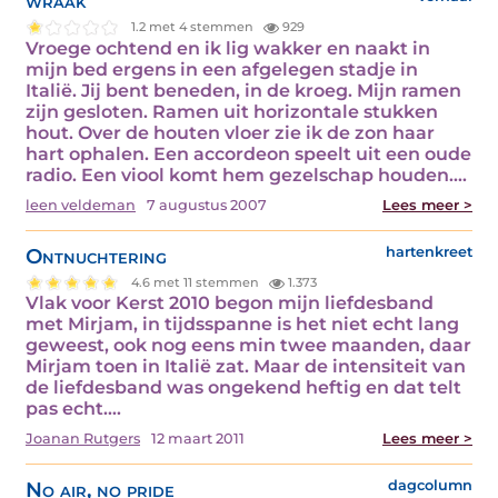
wraak
1.2 met 4 stemmen
929
Vroege ochtend en ik lig wakker en naakt in
mijn bed ergens in een afgelegen stadje in
Italië. Jij bent beneden, in de kroeg. Mijn ramen
zijn gesloten. Ramen uit horizontale stukken
hout. Over de houten vloer zie ik de zon haar
hart ophalen. Een accordeon speelt uit een oude
radio. Een viool komt hem gezelschap houden.…
leen veldeman
7 augustus 2007
Lees meer >
Ontnuchtering
hartenkreet
4.6 met 11 stemmen
1.373
Vlak voor Kerst 2010 begon mijn liefdesband
met Mirjam, in tijdsspanne is het niet echt lang
geweest, ook nog eens min twee maanden, daar
Mirjam toen in Italië zat. Maar de intensiteit van
de liefdesband was ongekend heftig en dat telt
pas echt.…
Joanan Rutgers
12 maart 2011
Lees meer >
No air, no pride
dagcolumn