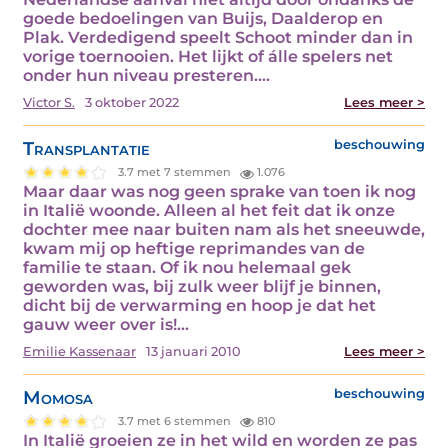
goede bedoelingen van Buijs, Daalderop en
Plak. Verdedigend speelt Schoot minder dan in
vorige toernooien. Het lijkt of álle spelers net
onder hun niveau presteren.…
Victor S.
3 oktober 2022
Lees meer >
Transplantatie
beschouwing
3.7 met 7 stemmen
1.076
Maar daar was nog geen sprake van toen ik nog
in Italië woonde. Alleen al het feit dat ik onze
dochter mee naar buiten nam als het sneeuwde,
kwam mij op heftige reprimandes van de
familie te staan. Of ik nou helemaal gek
geworden was, bij zulk weer blijf je binnen,
dicht bij de verwarming en hoop je dat het
gauw weer over is!…
Emilie Kassenaar
13 januari 2010
Lees meer >
Momosa
beschouwing
3.7 met 6 stemmen
810
In Italië groeien ze in het wild en worden ze pas