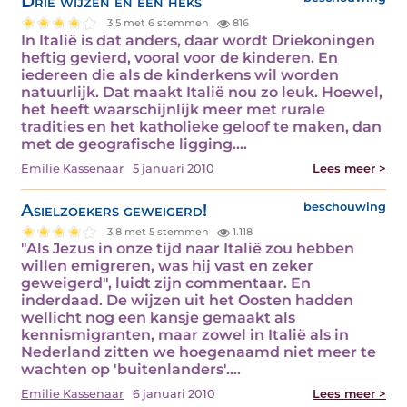
Drie wijzen en een heks
3.5 met 6 stemmen
816
In Italië is dat anders, daar wordt Driekoningen
heftig gevierd, vooral voor de kinderen. En
iedereen die als de kinderkens wil worden
natuurlijk. Dat maakt Italië nou zo leuk. Hoewel,
het heeft waarschijnlijk meer met rurale
tradities en het katholieke geloof te maken, dan
met de geografische ligging.…
Emilie Kassenaar
5 januari 2010
Lees meer >
Asielzoekers geweigerd!
beschouwing
3.8 met 5 stemmen
1.118
"Als Jezus in onze tijd naar Italië zou hebben
willen emigreren, was hij vast en zeker
geweigerd", luidt zijn commentaar. En
inderdaad. De wijzen uit het Oosten hadden
wellicht nog een kansje gemaakt als
kennismigranten, maar zowel in Italië als in
Nederland zitten we hoegenaamd niet meer te
wachten op 'buitenlanders'.…
Emilie Kassenaar
6 januari 2010
Lees meer >