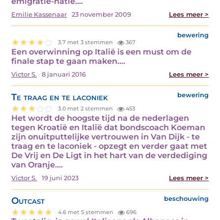
emigratie-natie.…
Emilie Kassenaar
23 november 2009
Lees meer >
bewering
3.7 met 3 stemmen
367
Een overwinning op Italië is een must om de
finale stap te gaan maken.…
Victor S.
8 januari 2016
Lees meer >
Te traag en te laconiek
bewering
3.0 met 2 stemmen
453
Het wordt de hoogste tijd na de nederlagen
tegen Kroatië en Italië dat bondscoach Koeman
zijn onuitputtelijke vertrouwen in Van Dijk - te
traag en te laconiek - opzegt en verder gaat met
De Vrij en De Ligt in het hart van de verdediging
van Oranje.…
Victor S.
19 juni 2023
Lees meer >
Outcast
beschouwing
4.6 met 5 stemmen
696