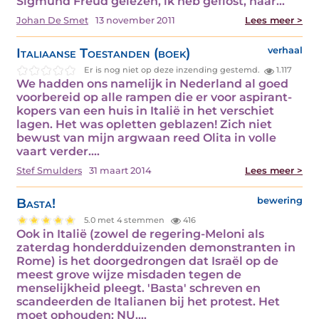
Sigmund Freud gelezen, ik heb geflost, naar…
Johan De Smet
13 november 2011
Lees meer >
Italiaanse Toestanden (boek)
verhaal
Er is nog niet op deze inzending gestemd.
1.117
We hadden ons namelijk in Nederland al goed
voorbereid op alle rampen die er voor aspirant-
kopers van een huis in Italië in het verschiet
lagen. Het was opletten geblazen! Zich niet
bewust van mijn argwaan reed Olita in volle
vaart verder.…
Stef Smulders
31 maart 2014
Lees meer >
Basta!
bewering
5.0 met 4 stemmen
416
Ook in Italië (zowel de regering-Meloni als
zaterdag honderdduizenden demonstranten in
Rome) is het doorgedrongen dat Israël op de
meest grove wijze misdaden tegen de
menselijkheid pleegt. 'Basta' schreven en
scandeerden de Italianen bij het protest. Het
moet ophouden: NU.…