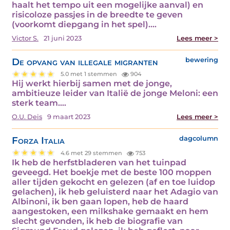
haalt het tempo uit een mogelijke aanval) en
risicoloze passjes in de breedte te geven
(voorkomt diepgang in het spel).…
Victor S.
21 juni 2023
Lees meer >
De opvang van illegale migranten
bewering
5.0 met 1 stemmen
904
Hij werkt hierbij samen met de jonge,
ambitieuze leider van Italië de jonge Meloni: een
sterk team.…
O.U. Deis
9 maart 2023
Lees meer >
Forza Italia
dagcolumn
4.6 met 29 stemmen
753
Ik heb de herfstbladeren van het tuinpad
geveegd. Het boekje met de beste 100 moppen
aller tijden gekocht en gelezen (af en toe luidop
gelachen), ik heb geluisterd naar het Adagio van
Albinoni, ik ben gaan lopen, heb de haard
aangestoken, een milkshake gemaakt en hem
slecht gevonden, ik heb de biografie van