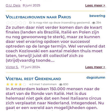
O.U. Deis
8 juni 2025
Lees meer >
Volleybalvrouwen naar Parijs
bewering
Er is nog niet op deze inzending gestemd.
394
Ze zullen daar niet verder komen dan de kwart
finales (landen als Brazilië, Italië en Polen zijn
nu nog gewoonweg te sterk), maar ze kunnen
daar veel ervaring opdoen voor succesvol
optreden op de lange termijn. Wel vervelend dat
coach Kozlowski een aantal meiden thuis moet
laten, terwijl juist dit collectief zich zo
(strijd)vaardig toonde.…
Victor S.
17 juni 2024
Lees meer >
Voetbal redt Griekenland
dagcolumn
4.0 met 1 stemmen
830
In Amsterdam keken 150.000 mensen naar de
start van de Ronde van Italië. Het is dus
helemaal niet gek dat een heel Italiaans circus
zich verplaatst naar Nederland. Integendeel. Nu
gaat er een wereld aan mogelijkheden open.