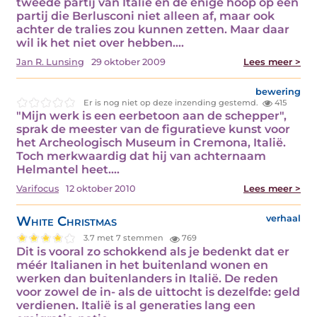
tweede partij van Italië en de enige hoop op een
partij die Berlusconi niet alleen af, maar ook
achter de tralies zou kunnen zetten. Maar daar
wil ik het niet over hebben.…
Jan R. Lunsing
29 oktober 2009
Lees meer >
bewering
Er is nog niet op deze inzending gestemd.
415
"Mijn werk is een eerbetoon aan de schepper",
sprak de meester van de figuratieve kunst voor
het Archeologisch Museum in Cremona, Italië.
Toch merkwaardig dat hij van achternaam
Helmantel heet.…
Varifocus
12 oktober 2010
Lees meer >
White Christmas
verhaal
3.7 met 7 stemmen
769
Dit is vooral zo schokkend als je bedenkt dat er
méér Italianen in het buitenland wonen en
werken dan buitenlanders in Italië. De reden
voor zowel de in- als de uittocht is dezelfde: geld
verdienen. Italië is al generaties lang een