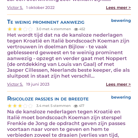
Victor S.
1 oktober 2022
Lees meer >
Te weinig prominent aanwezig
bewering
3.0 met 4 stemmen
452
Het wordt tijd dat na de kansloze nederlagen
tegen Kroatië en Italië bondscoach Koeman zijn
vertrouwen in doelman Bijlow - te vaak
geblesseerd geweest en te weinig prominent
aanwezig - opzegt en verder gaat met Noppert
(de ontdekking van Louis van Gaal) of met
Jasper Cillessen, Neerlands beste keeper, die als
sluitpost in staat zijn het verschil…
Victor S.
19 juni 2023
Lees meer >
Risicoloze passjes in de breedte
bewering
3.4 met 5 stemmen
417
Na de kansloze nederlagen tegen Kroatië en
Italië moet bondscoach Koeman zijn sterspel
Frenkie de Jong de opdracht geven zijn passes
voortaan naar voren te geven en hem te
verbieden zoveel te draaien (verlies van tijd,