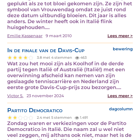
geplukt als ze tot bloei gekomen zijn. Ze zijn het
symbool van Vrouwendag omdat ze juist rond
deze datum uitbundig bloeien. Dit jaar is alles
anders. De winter heeft ook in Italië flink
huisgehouden.…
Emilie Kassenaar
9 maart 2010
Lees meer >
In de finale van de Davis-Cup
bewering
3.8 met 4 stemmen
463
Wat zou het mooi zijn als Koolhof in de derde
partij tegen Italië of Australië (Italië!) met een
overwinning afscheid kan nemen van zijn
geslaagde tenniscarrière en Nederland zijn
eerste grote Davis-Cup-prijs zou bezorgen.…
Victor S.
23 november 2024
Lees meer >
Partito Democratico
dagcolumn
2.4 met 5 stemmen
1.491
Zondag waren er verkiezingen voor de Partito
Democratico in Italië. Die naam zal u wel niet
veel zeggen, mij althans ook niet, maar het is de