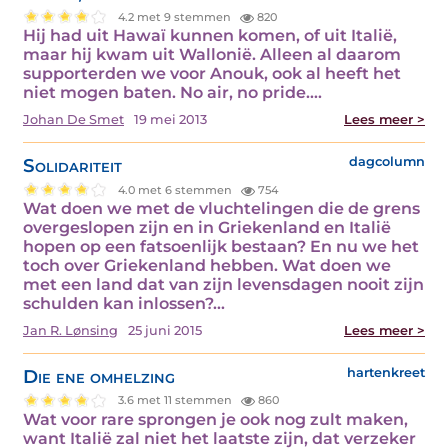
4.2 met 9 stemmen
820
Hij had uit Hawaï kunnen komen, of uit Italië,
maar hij kwam uit Wallonië. Alleen al daarom
supporterden we voor Anouk, ook al heeft het
niet mogen baten. No air, no pride.…
Johan De Smet
19 mei 2013
Lees meer >
Solidariteit
dagcolumn
4.0 met 6 stemmen
754
Wat doen we met de vluchtelingen die de grens
overgeslopen zijn en in Griekenland en Italië
hopen op een fatsoenlijk bestaan? En nu we het
toch over Griekenland hebben. Wat doen we
met een land dat van zijn levensdagen nooit zijn
schulden kan inlossen?…
Jan R. Lønsing
25 juni 2015
Lees meer >
Die ene omhelzing
hartenkreet
3.6 met 11 stemmen
860
Wat voor rare sprongen je ook nog zult maken,
want Italië zal niet het laatste zijn, dat verzeker