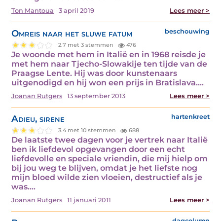
Ton Mantoua
3 april 2019
Lees meer >
Omreis naar het sluwe fatum
beschouwing
2.7 met 3 stemmen
476
Je woonde met hem in Italië en in 1968 reisde je
met hem naar Tjecho-Slowakije ten tijde van de
Praagse Lente. Hij was door kunstenaars
uitgenodigd en hij won een prijs in Bratislava.…
Joanan Rutgers
13 september 2013
Lees meer >
Adieu, sirene
hartenkreet
3.4 met 10 stemmen
688
De laatste twee dagen voor je vertrek naar Italië
ben ik liefdevol opgevangen door een echt
liefdevolle en speciale vriendin, die mij hielp om
bij jou weg te blijven, omdat je het liefste nog
mijn bloed wilde zien vloeien, destructief als je
was.…
Joanan Rutgers
11 januari 2011
Lees meer >
dagcolumn