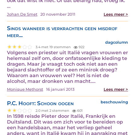
ook dat wist ik niet. Of dat belang had, vroeg ik.
…
Johan De Smet
20 november 2011
Lees meer >
Sinds wanneer is verkrachten geen misdrijf
meer...
dagcolumn
3.4 met 19 stemmen
922
Volgens een priester uit Italië vragen vrouwen er
helemaal zelf om, door onfatsoenlijke kleding te
dragen. Maar je vraagt toch ook niet aan een
bejaard slachtoffer of ze een minirok droeg?
Waarom aan vrouwen wel? Het is niet de
alcohol, maar dronken van macht.…
Monique Methorst
16 januari 2013
Lees meer >
P.C. Hooft: Schoon oogen
beschouwing
2.0 met 2 stemmen
601
In 1598 reisde Pieter door Italië, Frankrijk en
Duitsland. Dit was om zich voor te bereiden op
een handelsbaan, maar het verliep geheel
anders, want in Italië kwam hij in aanraking met