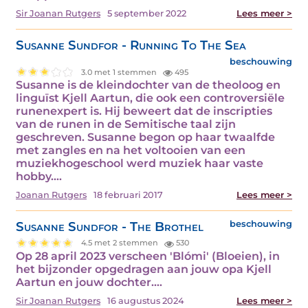
Sir Joanan Rutgers
5 september 2022
Lees meer >
Susanne Sundfor - Running To The Sea
beschouwing
3.0 met 1 stemmen
495
Susanne is de kleindochter van de theoloog en
linguïst Kjell Aartun, die ook een controversiële
runenexpert is. Hij beweert dat de inscripties
van de runen in de Semitische taal zijn
geschreven. Susanne begon op haar twaalfde
met zangles en na het voltooien van een
muziekhogeschool werd muziek haar vaste
hobby.…
Joanan Rutgers
18 februari 2017
Lees meer >
Susanne Sundfor - The Brothel
beschouwing
4.5 met 2 stemmen
530
Op 28 april 2023 verscheen 'Blómi' (Bloeien), in
het bijzonder opgedragen aan jouw opa Kjell
Aartun en jouw dochter.…
Sir Joanan Rutgers
16 augustus 2024
Lees meer >