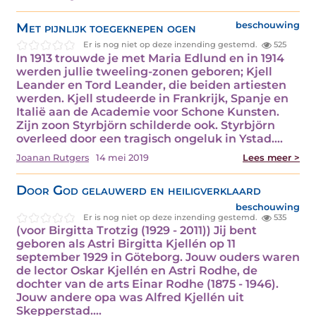
Met pijnlijk toegeknepen ogen
beschouwing
Er is nog niet op deze inzending gestemd.
525
In 1913 trouwde je met Maria Edlund en in 1914
werden jullie tweeling-zonen geboren; Kjell
Leander en Tord Leander, die beiden artiesten
werden. Kjell studeerde in Frankrijk, Spanje en
Italië aan de Academie voor Schone Kunsten.
Zijn zoon Styrbjörn schilderde ook. Styrbjörn
overleed door een tragisch ongeluk in Ystad.…
Joanan Rutgers
14 mei 2019
Lees meer >
Door God gelauwerd en heiligverklaard
beschouwing
Er is nog niet op deze inzending gestemd.
535
(voor Birgitta Trotzig (1929 - 2011)) Jij bent
geboren als Astri Birgitta Kjellén op 11
september 1929 in Göteborg. Jouw ouders waren
de lector Oskar Kjellén en Astri Rodhe, de
dochter van de arts Einar Rodhe (1875 - 1946).
Jouw andere opa was Alfred Kjellén uit
Skepperstad.…