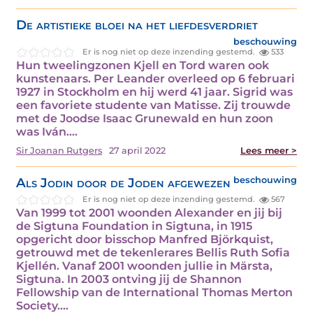
De artistieke bloei na het liefdesverdriet
beschouwing
Er is nog niet op deze inzending gestemd.
533
Hun tweelingzonen Kjell en Tord waren ook
kunstenaars. Per Leander overleed op 6 februari
1927 in Stockholm en hij werd 41 jaar. Sigrid was
een favoriete studente van Matisse. Zij trouwde
met de Joodse Isaac Grunewald en hun zoon
was Iván.…
Sir Joanan Rutgers
27 april 2022
Lees meer >
Als Jodin door de Joden afgewezen
beschouwing
Er is nog niet op deze inzending gestemd.
567
Van 1999 tot 2001 woonden Alexander en jij bij
de Sigtuna Foundation in Sigtuna, in 1915
opgericht door bisschop Manfred Björkquist,
getrouwd met de tekenlerares Bellis Ruth Sofia
Kjellén. Vanaf 2001 woonden jullie in Märsta,
Sigtuna. In 2003 ontving jij de Shannon
Fellowship van de International Thomas Merton
Society.…