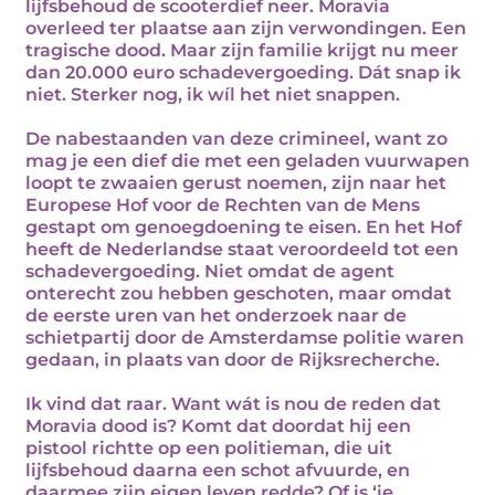
lijfsbehoud de scooterdief neer. Moravia
overleed ter plaatse aan zijn verwondingen. Een
tragische dood. Maar zijn familie krijgt nu meer
dan 20.000 euro schadevergoeding. Dát snap ik
niet. Sterker nog, ik wíl het niet snappen.
De nabestaanden van deze crimineel, want zo
mag je een dief die met een geladen vuurwapen
loopt te zwaaien gerust noemen, zijn naar het
Europese Hof voor de Rechten van de Mens
gestapt om genoegdoening te eisen. En het Hof
heeft de Nederlandse staat veroordeeld tot een
schadevergoeding. Niet omdat de agent
onterecht zou hebben geschoten, maar omdat
de eerste uren van het onderzoek naar de
schietpartij door de Amsterdamse politie waren
gedaan, in plaats van door de Rijksrecherche.
Ik vind dat raar. Want wát is nou de reden dat
Moravia dood is? Komt dat doordat hij een
pistool richtte op een politieman, die uit
lijfsbehoud daarna een schot afvuurde, en
daarmee zijn eigen leven redde? Of is ‘ie