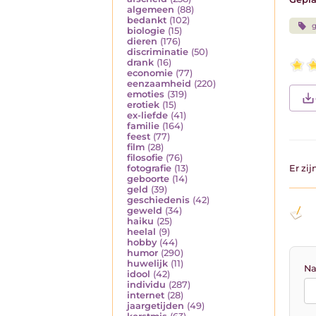
algemeen
(88)
bedankt
(102)
g
biologie
(15)
dieren
(176)
discriminatie
(50)
drank
(16)
economie
(77)
eenzaamheid
(220)
emoties
(319)
erotiek
(15)
ex-liefde
(41)
familie
(164)
feest
(77)
film
(28)
filosofie
(76)
fotografie
(13)
Er zi
geboorte
(14)
geld
(39)
geschiedenis
(42)
geweld
(34)
haiku
(25)
heelal
(9)
hobby
(44)
humor
(290)
huwelijk
(11)
Na
idool
(42)
individu
(287)
internet
(28)
jaargetijden
(49)