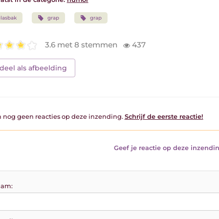
lasbak
grap
grap
3.6 met 8 stemmen
437
deel als afbeelding
jn nog geen reacties op deze inzending.
Schrijf de eerste reactie!
Geef je reactie op deze inzendin
am: