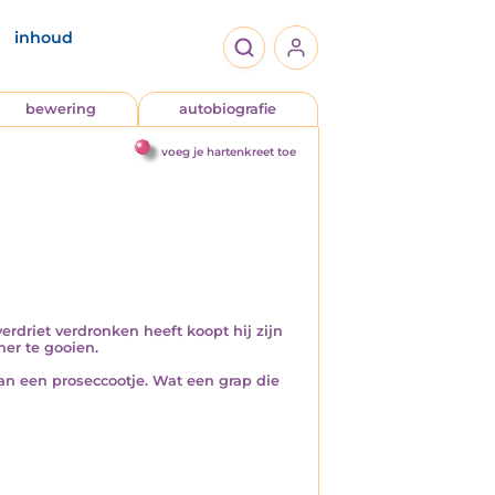
inhoud
bewering
autobiografie
voeg je hartenkreet toe
rdriet verdronken heeft koopt hij zijn
er te gooien.
 van een proseccootje. Wat een grap die