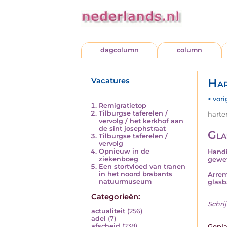
dagcolumn
column
Vacatures
Har
< vori
Remigratietop
Tilburgse taferelen /
harten
vervolg / het kerkhof aan
de sint josephstraat
Gla
Tilburgse taferelen /
vervolg
Opnieuw in de
Handi
ziekenboeg
gewet
Een stortvloed van tranen
in het noord brabants
Arrem
natuurmuseum
glasb
Categorieën:
Schrij
actualiteit
(256)
adel
(7)
afscheid
(238)
Gepla