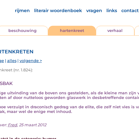
rijmen
literair woordenboek
vragen
links
contact
beschouwing
hartenkreet
verhaal
tenkreten
ge
|
alles
|
volgende >
kreet (nr. 1.824):
sbak
ge uitvinding van de boven ons gestelden, als de kleine man zijn ve
en af door nutteloos geworden glaswerk in desbetreffende contain
oe verzuipt in draconisch gedrag van de elite, die zelf niet vies is
ak, maar wel de enige met inhoud.
ver:
Fred
, 25 maart 2012
atst in de categorie:
humor