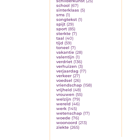
schilderkunst
(25)
school
(67)
sinterklaas
(5)
sms
(1)
songtekst
(1)
spijt
(29)
sport
(85)
sterkte
(7)
taal
(40)
tijd
(59)
toneel
(7)
vakantie
(28)
valentijn
(1)
verdriet
(136)
verhuizen
(3)
verjaardag
(17)
verkeer
(27)
voedsel
(26)
vriendschap
(158)
vrijheid
(48)
vrouwen
(55)
welzijn
(79)
wereld
(46)
werk
(145)
wetenschap
(17)
woede
(76)
woonoord
(213)
ziekte
(265)