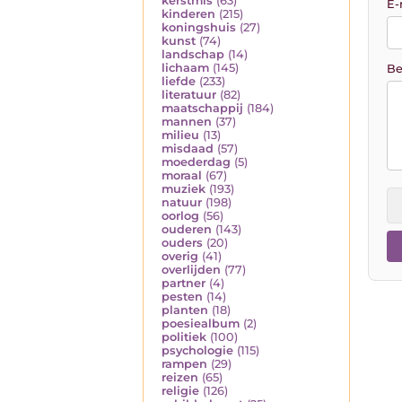
kerstmis
(63)
E-
kinderen
(215)
koningshuis
(27)
kunst
(74)
landschap
(14)
lichaam
(145)
Be
liefde
(233)
literatuur
(82)
maatschappij
(184)
mannen
(37)
milieu
(13)
misdaad
(57)
moederdag
(5)
moraal
(67)
muziek
(193)
natuur
(198)
oorlog
(56)
ouderen
(143)
ouders
(20)
overig
(41)
overlijden
(77)
partner
(4)
pesten
(14)
planten
(18)
poesiealbum
(2)
politiek
(100)
psychologie
(115)
rampen
(29)
reizen
(65)
religie
(126)