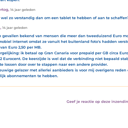
rtog
,
14 jaar geleden
t wel zo verstandig dan om een tablet te hebben of aan te schaffen
b
,
14 jaar geleden
jn gevallen bekend van mensen die meer dan tweeduizend Euro m
mobiel internet omdat ze vanuit het buitenland foto's hadden vers
f van Euro 2,50 per MB.
ergelijking: ik betaal op Gran Canaria voor prepaid per GB circa Euro 
2 Eurocent. De keerzijde is wel dat de verbinding niet bepaald stab
 te lossen door over te stappen naar een andere provider.
euwige gelazer met allerlei aanbieders is voor mij overigens reden
ijk abonnementen te hebben.
Geef je reactie op deze inzendin