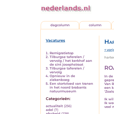
dagcolumn
column
Vacatures
Har
< vori
Remigratietop
Tilburgse taferelen /
harten
vervolg / het kerkhof aan
de sint josephstraat
RO
Tilburgse taferelen /
vervolg
Opnieuw in de
In de
ziekenboeg
gepre
Een stortvloed van tranen
Van R
in het noord brabants
een k
natuurmuseum
'Zoal
Categorieën:
Ik wi
Ik we
actualiteit
(256)
veel 
adel
(7)
afscheid
(238)