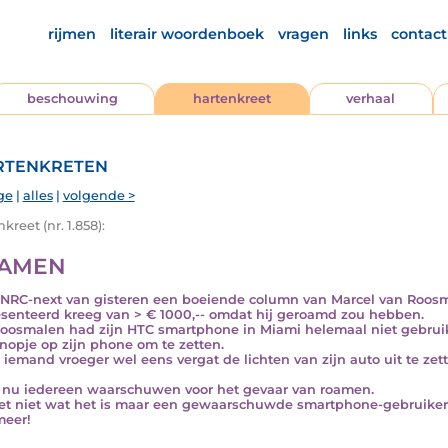
rijmen
literair woordenboek
vragen
links
contact
beschouwing
hartenkreet
verhaal
tenkreten
ge
|
alles
|
volgende >
kreet (nr. 1.858):
AMEN
 NRC-next van gisteren een boeiende column van Marcel van Roos
senteerd kreeg van > € 1000,-- omdat hij geroamd zou hebben.
oosmalen had zijn HTC smartphone in Miami helemaal niet gebrui
nopje op zijn phone om te zetten.
s iemand vroeger wel eens vergat de lichten van zijn auto uit te zett
l nu iedereen waarschuwen voor het gevaar van roamen.
et niet wat het is maar een gewaarschuwde smartphone-gebruiker t
meer!