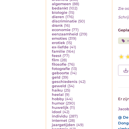
algemeen
(88)
bedankt
(102)
Zie o
biologie
(15)
dieren
(176)
Schrij
discriminatie
(50)
drank
(16)
economie
(77)
Gepla
eenzaamheid
(219)
emoties
(319)
erotiek
(15)
ex-liefde
(41)
familie
(164)
feest
(77)
film
(28)
filosofie
(76)
fotografie
(13)
geboorte
(14)
geld
(39)
geschiedenis
(42)
geweld
(34)
haiku
(25)
heelal
(9)
hobby
(44)
Er zij
humor
(290)
huwelijk
(11)
Jaco
idool
(42)
individu
(287)
@ De 
internet
(28)
Donge
jaargetijden
(49)
simka