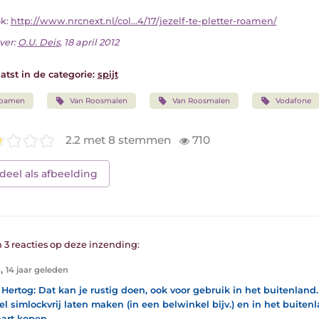
ok:
http://www.nrcnext.nl/col...4/17/jezelf-te-pletter-roamen/
ver:
O.U. Deis
, 18 april 2012
atst in de categorie:
spijt
roamen
Van Roosmalen
Van Roosmalen
Vodafone
2.2 met 8 stemmen
710
deel als afbeelding
n 3 reacties op deze inzending:
b
,
14 jaar geleden
Hertog: Dat kan je rustig doen, ook voor gebruik in het buitenland
l simlockvrij laten maken (in een belwinkel bijv.) en in het buiten
art kopen.