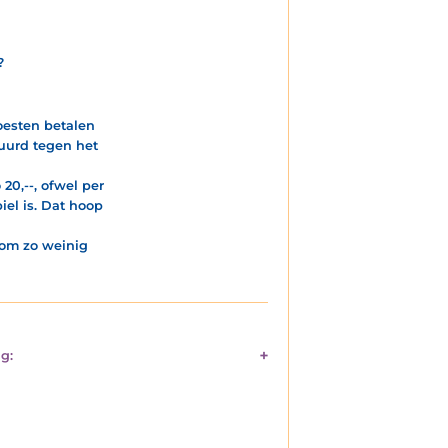
?
oesten betalen
tuurd tegen het
20,--, ofwel per
iel is. Dat hoop
 om zo weinig
g: