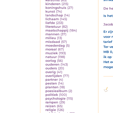
kerstmis
(63)
kinderen
(215)
koningshuis
(27)
De he
kunst
(74)
landschap
(14)
Is he
lichaam
(145)
liefde
(233)
Jaco
literatuur
(82)
maatschappij
(184)
Er zi
mannen
(37)
voor 
milieu
(13)
misdaad
(57)
tarie
moederdag
(5)
Ter v
moraal
(67)
MB 0,
muziek
(193)
natuur
(198)
ik op
oorlog
(56)
Het e
ouderen
(143)
mogel
ouders
(20)
overig
(41)
overlijden
(77)
partner
(4)
pesten
(14)
planten
(18)
poesiealbum
(2)
politiek
(100)
psychologie
(115)
rampen
(29)
reizen
(65)
religie
(126)