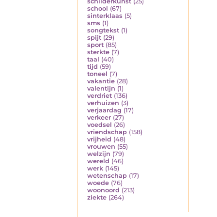
schilderkunst
(25)
school
(67)
sinterklaas
(5)
sms
(1)
songtekst
(1)
spijt
(29)
sport
(85)
sterkte
(7)
taal
(40)
tijd
(59)
toneel
(7)
vakantie
(28)
valentijn
(1)
verdriet
(136)
verhuizen
(3)
verjaardag
(17)
verkeer
(27)
voedsel
(26)
vriendschap
(158)
vrijheid
(48)
vrouwen
(55)
welzijn
(79)
wereld
(46)
werk
(145)
wetenschap
(17)
woede
(76)
woonoord
(213)
ziekte
(264)