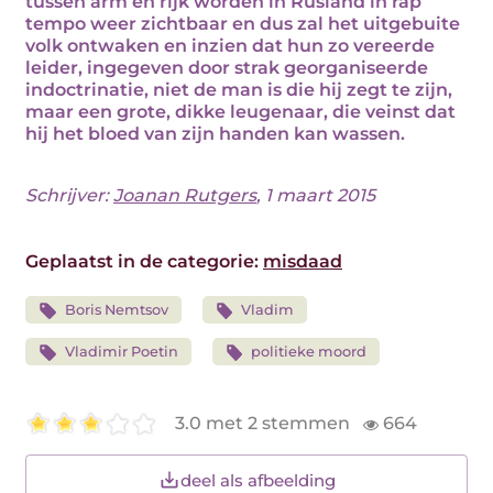
tussen arm en rijk worden in Rusland in rap
tempo weer zichtbaar en dus zal het uitgebuite
volk ontwaken en inzien dat hun zo vereerde
leider, ingegeven door strak georganiseerde
indoctrinatie, niet de man is die hij zegt te zijn,
maar een grote, dikke leugenaar, die veinst dat
hij het bloed van zijn handen kan wassen.
Schrijver:
Joanan Rutgers
, 1 maart 2015
Geplaatst in de categorie:
misdaad
Boris Nemtsov
Vladim
Vladimir Poetin
politieke moord
3.0 met 2 stemmen
664
deel als afbeelding