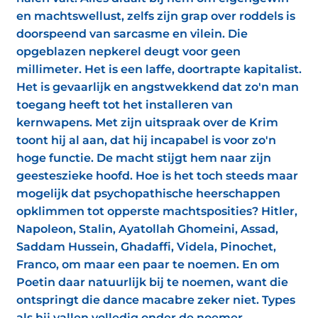
en machtswellust, zelfs zijn grap over roddels is
doorspeend van sarcasme en vilein. Die
opgeblazen nepkerel deugt voor geen
millimeter. Het is een laffe, doortrapte kapitalist.
Het is gevaarlijk en angstwekkend dat zo'n man
toegang heeft tot het installeren van
kernwapens. Met zijn uitspraak over de Krim
toont hij al aan, dat hij incapabel is voor zo'n
hoge functie. De macht stijgt hem naar zijn
geesteszieke hoofd. Hoe is het toch steeds maar
mogelijk dat psychopathische heerschappen
opklimmen tot opperste machtsposities? Hitler,
Napoleon, Stalin, Ayatollah Ghomeini, Assad,
Saddam Hussein, Ghadaffi, Videla, Pinochet,
Franco, om maar een paar te noemen. En om
Poetin daar natuurlijk bij te noemen, want die
ontspringt die dance macabre zeker niet. Types
als hij vallen volledig onder de noemer