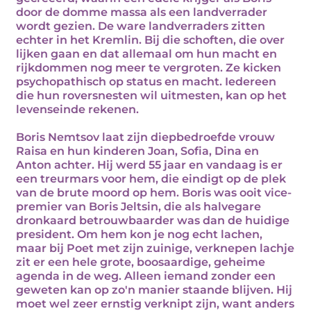
door de domme massa als een landverrader
wordt gezien. De ware landverraders zitten
echter in het Kremlin. Bij die schoften, die over
lijken gaan en dat allemaal om hun macht en
rijkdommen nog meer te vergroten. Ze kicken
psychopathisch op status en macht. Iedereen
die hun roversnesten wil uitmesten, kan op het
levenseinde rekenen.
Boris Nemtsov laat zijn diepbedroefde vrouw
Raisa en hun kinderen Joan, Sofia, Dina en
Anton achter. Hij werd 55 jaar en vandaag is er
een treurmars voor hem, die eindigt op de plek
van de brute moord op hem. Boris was ooit vice-
premier van Boris Jeltsin, die als halvegare
dronkaard betrouwbaarder was dan de huidige
president. Om hem kon je nog echt lachen,
maar bij Poet met zijn zuinige, verknepen lachje
zit er een hele grote, boosaardige, geheime
agenda in de weg. Alleen iemand zonder een
geweten kan op zo'n manier staande blijven. Hij
moet wel zeer ernstig verknipt zijn, want anders