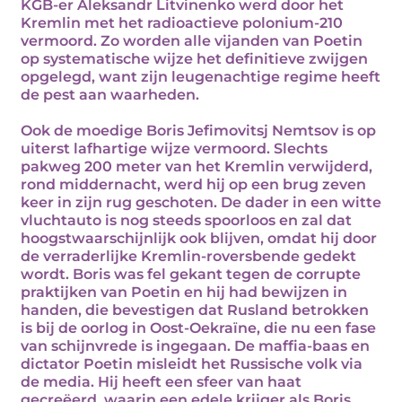
KGB-er Aleksandr Litvinenko werd door het
Kremlin met het radioactieve polonium-210
vermoord. Zo worden alle vijanden van Poetin
op systematische wijze het definitieve zwijgen
opgelegd, want zijn leugenachtige regime heeft
de pest aan waarheden.
Ook de moedige Boris Jefimovitsj Nemtsov is op
uiterst lafhartige wijze vermoord. Slechts
pakweg 200 meter van het Kremlin verwijderd,
rond middernacht, werd hij op een brug zeven
keer in zijn rug geschoten. De dader in een witte
vluchtauto is nog steeds spoorloos en zal dat
hoogstwaarschijnlijk ook blijven, omdat hij door
de verraderlijke Kremlin-roversbende gedekt
wordt. Boris was fel gekant tegen de corrupte
praktijken van Poetin en hij had bewijzen in
handen, die bevestigen dat Rusland betrokken
is bij de oorlog in Oost-Oekraïne, die nu een fase
van schijnvrede is ingegaan. De maffia-baas en
dictator Poetin misleidt het Russische volk via
de media. Hij heeft een sfeer van haat
gecreëerd, waarin een edele krijger als Boris