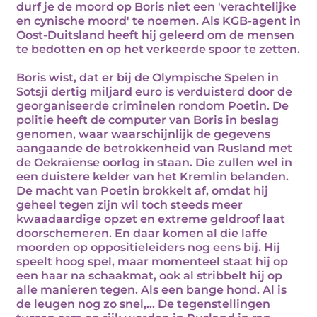
durf je de moord op Boris niet een 'verachtelijke
en cynische moord' te noemen. Als KGB-agent in
Oost-Duitsland heeft hij geleerd om de mensen
te bedotten en op het verkeerde spoor te zetten.
Boris wist, dat er bij de Olympische Spelen in
Sotsji dertig miljard euro is verduisterd door de
georganiseerde criminelen rondom Poetin. De
politie heeft de computer van Boris in beslag
genomen, waar waarschijnlijk de gegevens
aangaande de betrokkenheid van Rusland met
de Oekraïense oorlog in staan. Die zullen wel in
een duistere kelder van het Kremlin belanden.
De macht van Poetin brokkelt af, omdat hij
geheel tegen zijn wil toch steeds meer
kwaadaardige opzet en extreme geldroof laat
doorschemeren. En daar komen al die laffe
moorden op oppositieleiders nog eens bij. Hij
speelt hoog spel, maar momenteel staat hij op
een haar na schaakmat, ook al stribbelt hij op
alle manieren tegen. Als een bange hond. Al is
de leugen nog zo snel,... De tegenstellingen