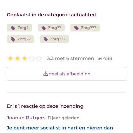
Geplaatst in de categorie:
actualiteit
Zorg?
Zorg??
Zorg???
Zorg??
Zorg???
3.3 met 6 stemmen
488
deel als afbeelding
Er is 1 reactie op deze inzending:
Joanan Rutgers
,
11 jaar geleden
Je bent meer socialist in hart en nieren dan