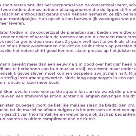
n soort restaurant, dat het voorportaal van de concertzaal vormt, sc
 twee oudere dames hebben plaatsgenomen die de lippenstift ni
istisch en enthousiast gebruik van hebben gemaakt. Ze zijn behan
ique mantelpakjes. Hun opschik kan bezwaarlijk vervangen wat de 
meer leveren.
later treden in de concertzaal de pianisten aan, beiden wereldbero
 zonder dralen of aarzelen de toetsen aan om nu meteen maar erns
ek niet langer te doen wachten. Zij gaan welhaast te werk als chiru
en of als brandweermannen die vlot de spuit richten op percelen die
es die het notenschrift goed kennen, slaan precies op het juiste m
ann bereikt meer dan een eeuw na zijn dood over het graf heen n
feilloos te herkennen aan hun muzikale stijl en accent, maar onder 
enselijk gevoelsleven moet kunnen bespelen, zwijgt mijn hart. Mij
en stoffig instrument geworden, sinds lang opgeborgen in een opsl
en functie of doel meer bezit.
blikken dwalen over volmaakte aquarellen aan de wand, die pruim
ouwen een trosvormige kroonluchter die lampen gevangen houdt i
anisten zwoegen voort, de lieflijke meisjes slaan de bladzijden om
cht, tot de musici na afloop buigen als knipmessen en met een o
n gezicht van triomfantelijke en welwillende blijdschap bedanken. H
udisseren als ultiem compliment aan de Kunst.