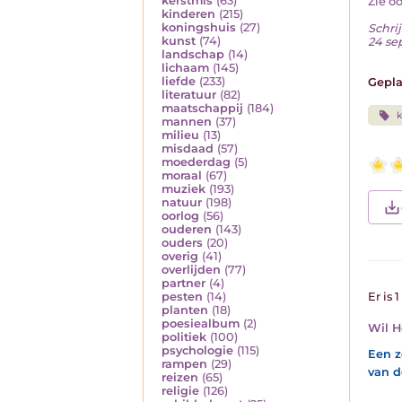
kerstmis
(63)
Zie o
kinderen
(215)
koningshuis
(27)
Schrij
kunst
(74)
24 se
landschap
(14)
lichaam
(145)
liefde
(233)
Gepla
literatuur
(82)
maatschappij
(184)
k
mannen
(37)
milieu
(13)
misdaad
(57)
moederdag
(5)
moraal
(67)
muziek
(193)
natuur
(198)
oorlog
(56)
ouderen
(143)
ouders
(20)
overig
(41)
overlijden
(77)
partner
(4)
pesten
(14)
Er is 
planten
(18)
poesiealbum
(2)
Wil H
politiek
(100)
psychologie
(115)
Een z
rampen
(29)
van d
reizen
(65)
religie
(126)