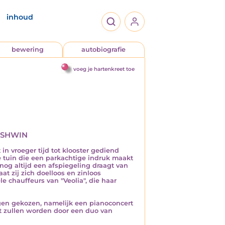
inhoud
bewering
autobiografie
voeg je hartenkreet toe
shwin
n vroeger tijd tot klooster gediend
 tuin die een parkachtige indruk maakt
nog altijd een afspiegeling draagt van
at zij zich doelloos en zinloos
le chauffeurs van "Veolia", die haar
en gekozen, namelijk een pianoconcert
 zullen worden door een duo van