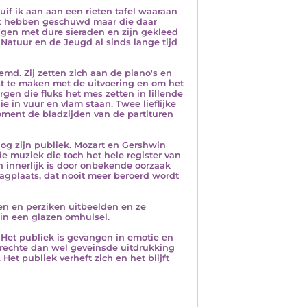
huif ik aan aan een rieten tafel waaraan
et hebben geschuwd maar die daar
gen met dure sieraden en zijn gekleed
Natuur en de Jeugd al sinds lange tijd
emd. Zij zetten zich aan de piano's en
t te maken met de uitvoering en om het
rgen die fluks het mes zetten in lillende
 in vuur en vlam staan. Twee lieflijke
oment de bladzijden van de partituren
og zijn publiek. Mozart en Gershwin
de muziek die toch het hele register van
n innerlijk is door onbekende oorzaak
agplaats, dat nooit meer beroerd wordt
en en perziken uitbeelden en ze
n een glazen omhulsel.
. Het publiek is gevangen in emotie en
prechte dan wel geveinsde uitdrukking
et publiek verheft zich en het blijft