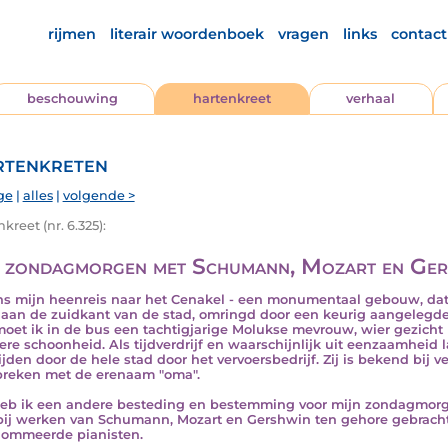
rijmen
literair woordenboek
vragen
links
contact
beschouwing
hartenkreet
verhaal
tenkreten
ge
|
alles
|
volgende >
kreet (nr. 6.325):
 zondagmorgen met Schumann, Mozart en Ger
ns mijn heenreis naar het Cenakel - een monumentaal gebouw, dat i
 aan de zuidkant van de stad, omringd door een keurig aangelegde
moet ik in de bus een tachtigjarige Molukse mevrouw, wier gezicht 
ere schoonheid. Als tijdverdrijf en waarschijnlijk uit eenzaamheid la
ijden door de hele stad door het vervoersbedrijf. Zij is bekend bij ve
reken met de erenaam "oma".
heb ik een andere besteding en bestemming voor mijn zondagmorg
ij werken van Schumann, Mozart en Gershwin ten gehore gebracht
ommeerde pianisten.