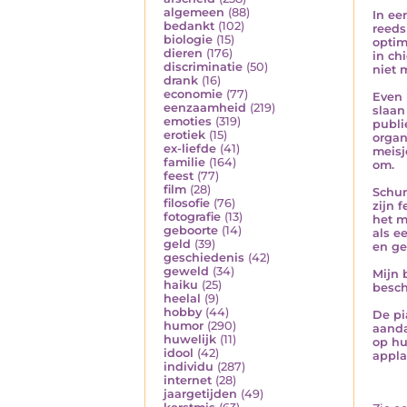
algemeen
(88)
In ee
bedankt
(102)
reeds
biologie
(15)
optim
dieren
(176)
in ch
discriminatie
(50)
niet 
drank
(16)
economie
(77)
Even 
eenzaamheid
(219)
slaan
emoties
(319)
publi
erotiek
(15)
organ
ex-liefde
(41)
meisj
familie
(164)
om.
feest
(77)
film
(28)
Schum
filosofie
(76)
zijn 
fotografie
(13)
het m
geboorte
(14)
als e
geld
(39)
en ge
geschiedenis
(42)
geweld
(34)
Mijn 
haiku
(25)
besch
heelal
(9)
hobby
(44)
De pi
humor
(290)
aanda
huwelijk
(11)
op hu
idool
(42)
appla
individu
(287)
internet
(28)
jaargetijden
(49)