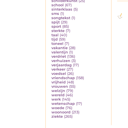
schilderkunst
(25)
school
(67)
sinterklaas
(5)
sms
(1)
songtekst
(1)
spijt
(29)
sport
(85)
sterkte
(7)
taal
(40)
tijd
(59)
toneel
(7)
vakantie
(28)
valentijn
(1)
verdriet
(136)
verhuizen
(3)
verjaardag
(17)
verkeer
(27)
voedsel
(26)
vriendschap
(158)
vrijheid
(48)
vrouwen
(55)
welzijn
(79)
wereld
(46)
werk
(145)
wetenschap
(17)
woede
(76)
woonoord
(213)
ziekte
(265)