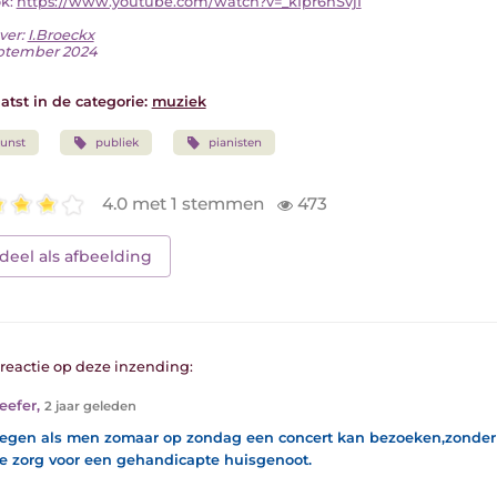
ok:
https://www.youtube.com/watch?v=_kIpr6nSvjI
ver:
I.Broeckx
ptember 2024
atst in de categorie:
muziek
unst
publiek
pianisten
4.0 met 1 stemmen
473
deel als afbeelding
1 reactie op deze inzending:
eefer
,
2 jaar geleden
egen als men zomaar op zondag een concert kan bezoeken,zonder 
e zorg voor een gehandicapte huisgenoot.