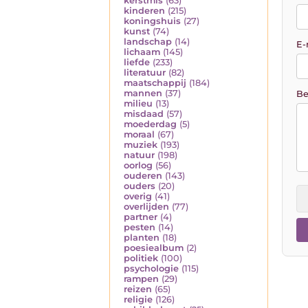
kerstmis
(63)
kinderen
(215)
koningshuis
(27)
kunst
(74)
landschap
(14)
E-
lichaam
(145)
liefde
(233)
literatuur
(82)
maatschappij
(184)
mannen
(37)
Be
milieu
(13)
misdaad
(57)
moederdag
(5)
moraal
(67)
muziek
(193)
natuur
(198)
oorlog
(56)
ouderen
(143)
ouders
(20)
overig
(41)
overlijden
(77)
partner
(4)
pesten
(14)
planten
(18)
poesiealbum
(2)
politiek
(100)
psychologie
(115)
rampen
(29)
reizen
(65)
religie
(126)