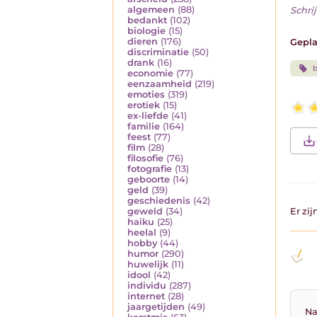
algemeen
(88)
Schrij
bedankt
(102)
biologie
(15)
dieren
(176)
Gepla
discriminatie
(50)
drank
(16)
economie
(77)
eenzaamheid
(219)
emoties
(319)
erotiek
(15)
ex-liefde
(41)
familie
(164)
feest
(77)
film
(28)
filosofie
(76)
fotografie
(13)
geboorte
(14)
geld
(39)
geschiedenis
(42)
geweld
(34)
Er zi
haiku
(25)
heelal
(9)
hobby
(44)
humor
(290)
huwelijk
(11)
idool
(42)
individu
(287)
internet
(28)
jaargetijden
(49)
Na