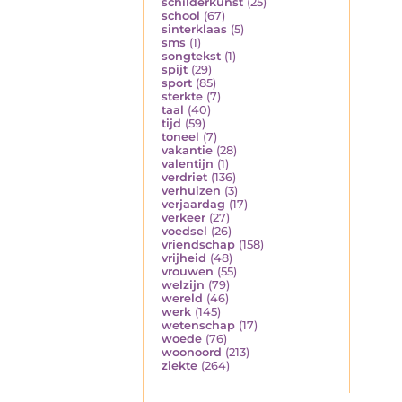
schilderkunst
(25)
school
(67)
sinterklaas
(5)
sms
(1)
songtekst
(1)
spijt
(29)
sport
(85)
sterkte
(7)
taal
(40)
tijd
(59)
toneel
(7)
vakantie
(28)
valentijn
(1)
verdriet
(136)
verhuizen
(3)
verjaardag
(17)
verkeer
(27)
voedsel
(26)
vriendschap
(158)
vrijheid
(48)
vrouwen
(55)
welzijn
(79)
wereld
(46)
werk
(145)
wetenschap
(17)
woede
(76)
woonoord
(213)
ziekte
(264)