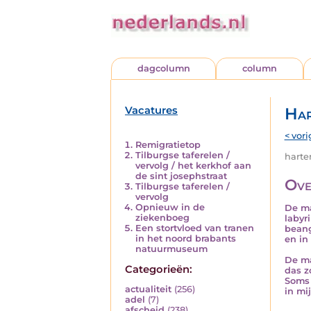
dagcolumn
column
Vacatures
Har
< vori
Remigratietop
Tilburgse taferelen /
harten
vervolg / het kerkhof aan
de sint josephstraat
Ove
Tilburgse taferelen /
vervolg
Opnieuw in de
De ma
ziekenboeg
labyr
Een stortvloed van tranen
beang
in het noord brabants
en in
natuurmuseum
De ma
Categorieën:
das z
Soms 
actualiteit
(256)
in mij
adel
(7)
afscheid
(238)