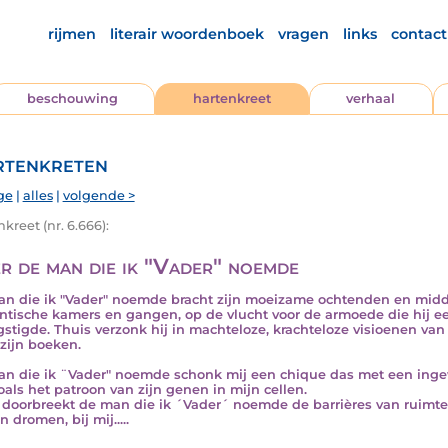
rijmen
literair woordenboek
vragen
links
contact
beschouwing
hartenkreet
verhaal
tenkreten
ge
|
alles
|
volgende >
kreet (nr. 6.666):
r de man die ik "Vader" noemde
n die ik "Vader" noemde bracht zijn moeizame ochtenden en mid
intische kamers en gangen, op de vlucht voor de armoede die hij 
stigde. Thuis verzonk hij in machteloze, krachteloze visioenen van
 zijn boeken.
n die ik ¨Vader" noemde schonk mij een chique das met een ingewe
oals het patroon van zijn genen in mijn cellen.
doorbreekt de man die ik ´Vader´ noemde de barrières van ruimte, ti
n dromen, bij mij.....