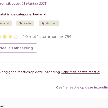
ver:
I.Broeckx
, 18 oktober 2025
atst in de categorie:
bedankt
bedankt
vader
dromen
4.0 met 1 stemmen
794
deel als afbeelding
jn nog geen reacties op deze inzending.
Schrijf de eerste reactie!
Geef je reactie op deze inzendin
am: