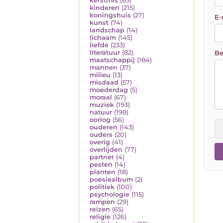
kerstmis
(63)
kinderen
(215)
koningshuis
(27)
E-
kunst
(74)
landschap
(14)
lichaam
(145)
liefde
(233)
literatuur
(82)
Be
maatschappij
(184)
mannen
(37)
milieu
(13)
misdaad
(57)
moederdag
(5)
moraal
(67)
muziek
(193)
natuur
(198)
oorlog
(56)
ouderen
(143)
ouders
(20)
overig
(41)
overlijden
(77)
partner
(4)
pesten
(14)
planten
(18)
poesiealbum
(2)
politiek
(100)
psychologie
(115)
rampen
(29)
reizen
(65)
religie
(126)