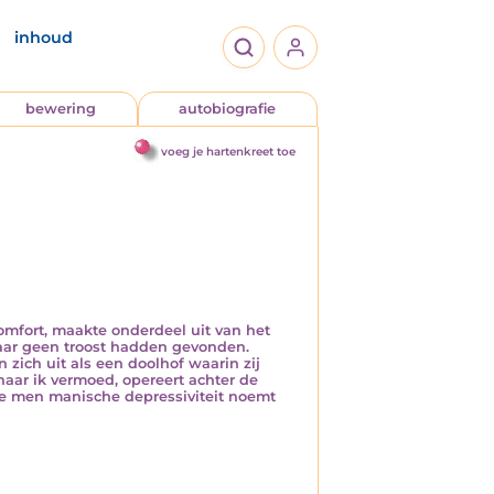
inhoud
bewering
autobiografie
voeg je hartenkreet toe
omfort, maakte onderdeel uit van het
maar geen troost hadden gevonden.
ich uit als een doolhof waarin zij
aar ik vermoed, opereert achter de
ie men manische depressiviteit noemt