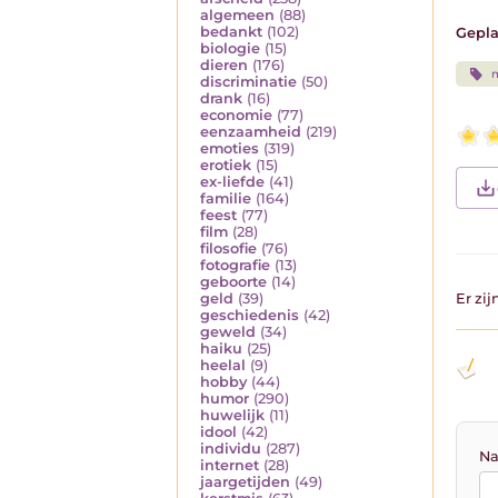
algemeen
(88)
bedankt
(102)
Gepla
biologie
(15)
dieren
(176)
discriminatie
(50)
drank
(16)
economie
(77)
eenzaamheid
(219)
emoties
(319)
erotiek
(15)
ex-liefde
(41)
familie
(164)
feest
(77)
film
(28)
filosofie
(76)
fotografie
(13)
geboorte
(14)
geld
(39)
Er zi
geschiedenis
(42)
geweld
(34)
haiku
(25)
heelal
(9)
hobby
(44)
humor
(290)
huwelijk
(11)
idool
(42)
individu
(287)
Na
internet
(28)
jaargetijden
(49)