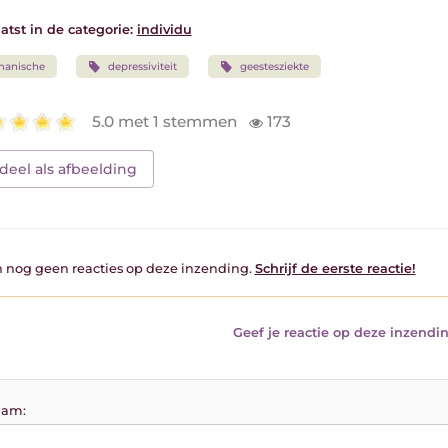
atst in de categorie:
individu
manische
depressiviteit
geestesziekte
5.0 met 1 stemmen
173
deel als afbeelding
jn nog geen reacties op deze inzending.
Schrijf de eerste reactie!
Geef je reactie op deze inzendin
am: