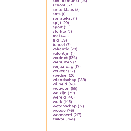
schilderkunst
(25)
school
(67)
sinterklaas
(5)
sms
(1)
songtekst
(1)
spijt
(29)
sport
(85)
sterkte
(7)
taal
(40)
tijd
(59)
toneel
(7)
vakantie
(28)
valentijn
(1)
verdriet
(136)
verhuizen
(3)
verjaardag
(17)
verkeer
(27)
voedsel
(26)
vriendschap
(158)
vrijheid
(48)
vrouwen
(55)
welzijn
(79)
wereld
(46)
werk
(145)
wetenschap
(17)
woede
(76)
woonoord
(213)
ziekte
(264)