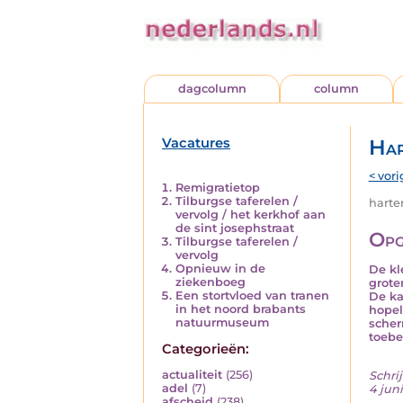
dagcolumn
column
Vacatures
Har
< vori
Remigratietop
Tilburgse taferelen /
harten
vervolg / het kerkhof aan
de sint josephstraat
Opg
Tilburgse taferelen /
vervolg
Opnieuw in de
De kl
ziekenboeg
grote
Een stortvloed van tranen
De ka
in het noord brabants
hopel
natuurmuseum
scher
toebed
Categorieën:
actualiteit
(256)
Schrij
adel
(7)
4 jun
afscheid
(238)