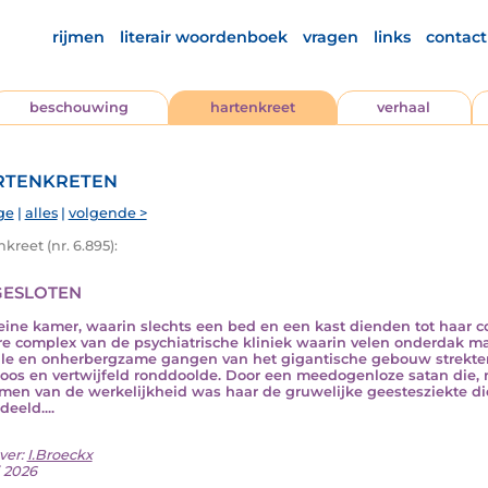
rijmen
literair woordenboek
vragen
links
contact
beschouwing
hartenkreet
verhaal
tenkreten
ge
|
alles
|
volgende >
kreet (nr. 6.895):
esloten
eine kamer, waarin slechts een bed en een kast dienden tot haar c
re complex van de psychiatrische kliniek waarin velen onderdak 
le en onherbergzame gangen van het gigantische gebouw strekten z
oos en vertwijfeld ronddoolde. Door een meedogenloze satan die, n
men van de werkelijkheid was haar de gruwelijke geestesziekte d
eeld....
ver:
I.Broeckx
i 2026