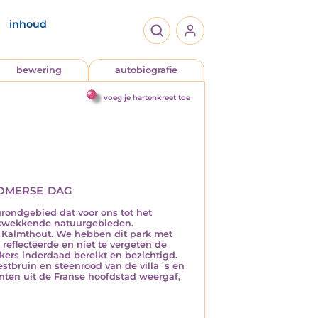
inhoud
bewering
autobiografie
voeg je hartenkreet toe
omerse dag
rondgebied dat voor ons tot het
rukwekkende natuurgebieden.
Kalmthout. We hebben dit park met
reflecteerde en niet te vergeten de
kers inderdaad bereikt en bezichtigd.
estbruin en steenrood van de villa´s en
nten uit de Franse hoofdstad weergaf,