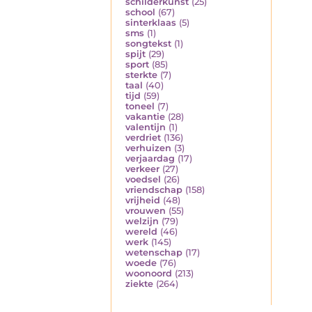
schilderkunst
(25)
school
(67)
sinterklaas
(5)
sms
(1)
songtekst
(1)
spijt
(29)
sport
(85)
sterkte
(7)
taal
(40)
tijd
(59)
toneel
(7)
vakantie
(28)
valentijn
(1)
verdriet
(136)
verhuizen
(3)
verjaardag
(17)
verkeer
(27)
voedsel
(26)
vriendschap
(158)
vrijheid
(48)
vrouwen
(55)
welzijn
(79)
wereld
(46)
werk
(145)
wetenschap
(17)
woede
(76)
woonoord
(213)
ziekte
(264)