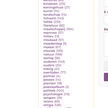
kerstmis
(63)
kinderen
(215)
koningshuis
(27)
kunst
(74)
E-
landschap
(14)
lichaam
(145)
liefde
(233)
literatuur
(82)
maatschappij
(184)
Be
mannen
(37)
milieu
(13)
misdaad
(57)
moederdag
(5)
moraal
(67)
muziek
(193)
natuur
(198)
oorlog
(56)
ouderen
(143)
ouders
(20)
overig
(41)
overlijden
(77)
partner
(4)
pesten
(14)
planten
(18)
poesiealbum
(2)
politiek
(100)
psychologie
(115)
rampen
(29)
reizen
(65)
religie
(126)