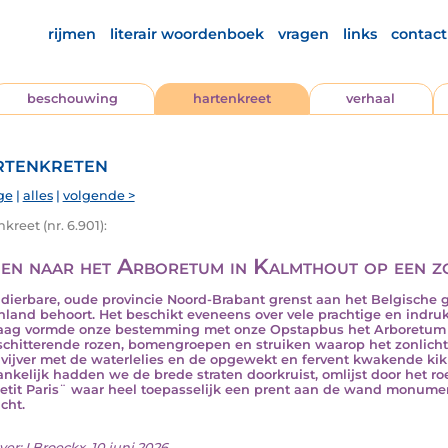
rijmen
literair woordenboek
vragen
links
contact
beschouwing
hartenkreet
verhaal
tenkreten
ge
|
alles
|
volgende >
kreet (nr. 6.901):
en naar het Arboretum in Kalmthout op een z
dierbare, oude provincie Noord-Brabant grenst aan het Belgische g
nland behoort. Het beschikt eveneens over vele prachtige en ind
ag vormde onze bestemming met onze Opstapbus het Arboretum 
schitterende rozen, bomengroepen en struiken waarop het zonlicht 
 vijver met de waterlelies en de opgewekt en fervent kwakende kik
nkelijk hadden we de brede straten doorkruist, omlijst door het ro
Petit Paris¨ waar heel toepasselijk een prent aan de wand monume
cht.
ver:
I.Broeckx
, 10 juni 2026