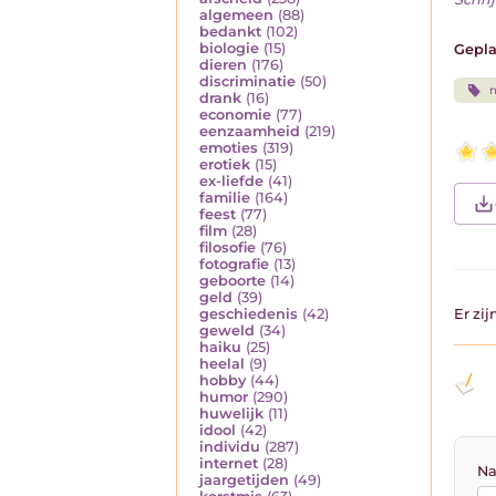
algemeen
(88)
bedankt
(102)
biologie
(15)
Gepla
dieren
(176)
discriminatie
(50)
n
drank
(16)
economie
(77)
eenzaamheid
(219)
emoties
(319)
erotiek
(15)
ex-liefde
(41)
familie
(164)
feest
(77)
film
(28)
filosofie
(76)
fotografie
(13)
geboorte
(14)
geld
(39)
geschiedenis
(42)
Er zi
geweld
(34)
haiku
(25)
heelal
(9)
hobby
(44)
humor
(290)
huwelijk
(11)
idool
(42)
individu
(287)
internet
(28)
Na
jaargetijden
(49)