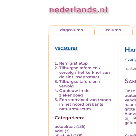
dagcolumn
column
Vacatures
Har
< vori
Remigratietop
Tilburgse taferelen /
harten
vervolg / het kerkhof aan
de sint josephstraat
Sam
Tilburgse taferelen /
vervolg
Opnieuw in de
Onze 
ziekenboeg
buite
Een stortvloed van tranen
Vanda
in het noord brabants
haar 
natuurmuseum
grote
Aanva
Categorieën:
bij ¨
gelun
actualiteit
(256)
adel
(7)
afscheid
(238)
Schrij