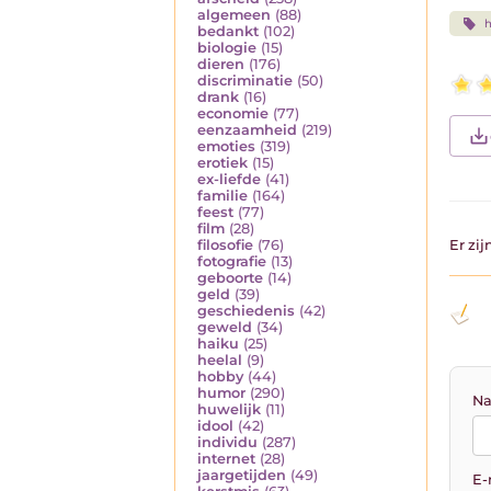
algemeen
(88)
h
bedankt
(102)
biologie
(15)
dieren
(176)
discriminatie
(50)
drank
(16)
economie
(77)
eenzaamheid
(219)
emoties
(319)
erotiek
(15)
ex-liefde
(41)
familie
(164)
feest
(77)
film
(28)
filosofie
(76)
Er zi
fotografie
(13)
geboorte
(14)
geld
(39)
geschiedenis
(42)
geweld
(34)
haiku
(25)
heelal
(9)
hobby
(44)
humor
(290)
Na
huwelijk
(11)
idool
(42)
individu
(287)
internet
(28)
jaargetijden
(49)
E-