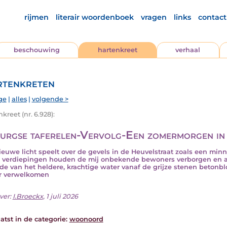
rijmen
literair woordenboek
vragen
links
contact
beschouwing
hartenkreet
verhaal
tenkreten
ge
|
alles
|
volgende >
kreet (nr. 6.928):
burgse taferelen-Vervolg-Een zomermorgen in
ieuwe licht speelt over de gevels in de Heuvelstraat zoals een minn
 verdiepingen houden de mij onbekende bewoners verborgen en an
de van het heldere, krachtige water vanaf de grijze stenen beto
r verwelkomen
ver:
I.Broeckx
, 1 juli 2026
atst in de categorie:
woonoord