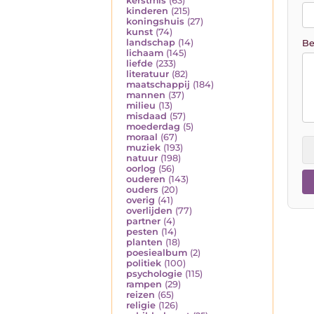
kerstmis
(63)
kinderen
(215)
koningshuis
(27)
kunst
(74)
landschap
(14)
Be
lichaam
(145)
liefde
(233)
literatuur
(82)
maatschappij
(184)
mannen
(37)
milieu
(13)
misdaad
(57)
moederdag
(5)
moraal
(67)
muziek
(193)
natuur
(198)
oorlog
(56)
ouderen
(143)
ouders
(20)
overig
(41)
overlijden
(77)
partner
(4)
pesten
(14)
planten
(18)
poesiealbum
(2)
politiek
(100)
psychologie
(115)
rampen
(29)
reizen
(65)
religie
(126)