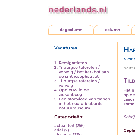
dagcolumn
column
Vacatures
Har
< vori
Remigratietop
Tilburgse taferelen /
harten
vervolg / het kerkhof aan
de sint josephstraat
Til
Tilburgse taferelen /
vervolg
Opnieuw in de
Het n
ziekenboeg
op de
Een stortvloed van tranen
casca
in het noord brabants
zome
natuurmuseum
Categorieën:
Schrij
actualiteit
(256)
adel
(7)
Gepla
afscheid
(238)