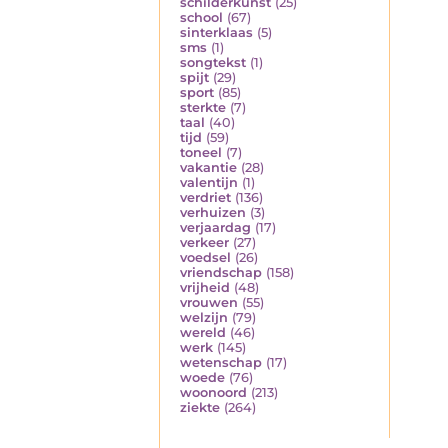
schilderkunst
(25)
school
(67)
sinterklaas
(5)
sms
(1)
songtekst
(1)
spijt
(29)
sport
(85)
sterkte
(7)
taal
(40)
tijd
(59)
toneel
(7)
vakantie
(28)
valentijn
(1)
verdriet
(136)
verhuizen
(3)
verjaardag
(17)
verkeer
(27)
voedsel
(26)
vriendschap
(158)
vrijheid
(48)
vrouwen
(55)
welzijn
(79)
wereld
(46)
werk
(145)
wetenschap
(17)
woede
(76)
woonoord
(213)
ziekte
(264)