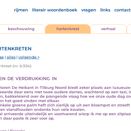
rijmen
literair woordenboek
vragen
links
contact
beschouwing
hartenkreet
verhaal
tenkreten
ge
|
alles
|
volgende >
kreet (nr. 6.934):
en de verdrukking in
oren De Heikant in Tilburg Noord biedt zeker plaats aan luxueuze
keerde daar eens met twee oudere dames, wachtend op een taxi, i
n, bakkeleiend over de prangende vraag hoe we onze oude dag z
n het goed vinden met elkaar.
nkele groene palm heft zich sierlijk op uit een bloempot en streeft
en standhouden ondanks hun vele kwalen.
xi arriveerde uiteindelijk en voortvarend wierp ik me op een zitplaa
n daar paste ik zeer voor op.
ver:
I.Broeckx