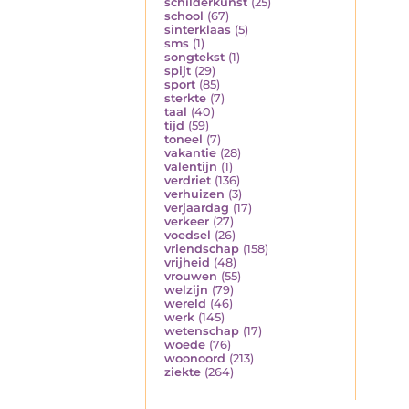
schilderkunst
(25)
school
(67)
sinterklaas
(5)
sms
(1)
songtekst
(1)
spijt
(29)
sport
(85)
sterkte
(7)
taal
(40)
tijd
(59)
toneel
(7)
vakantie
(28)
valentijn
(1)
verdriet
(136)
verhuizen
(3)
verjaardag
(17)
verkeer
(27)
voedsel
(26)
vriendschap
(158)
vrijheid
(48)
vrouwen
(55)
welzijn
(79)
wereld
(46)
werk
(145)
wetenschap
(17)
woede
(76)
woonoord
(213)
ziekte
(264)