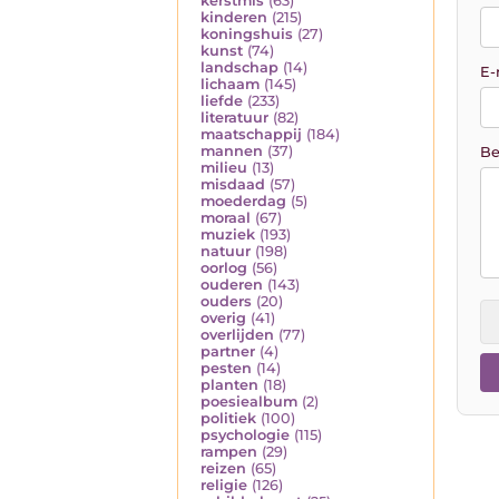
kerstmis
(63)
kinderen
(215)
koningshuis
(27)
kunst
(74)
landschap
(14)
E-
lichaam
(145)
liefde
(233)
literatuur
(82)
maatschappij
(184)
mannen
(37)
Be
milieu
(13)
misdaad
(57)
moederdag
(5)
moraal
(67)
muziek
(193)
natuur
(198)
oorlog
(56)
ouderen
(143)
ouders
(20)
overig
(41)
overlijden
(77)
partner
(4)
pesten
(14)
planten
(18)
poesiealbum
(2)
politiek
(100)
psychologie
(115)
rampen
(29)
reizen
(65)
religie
(126)