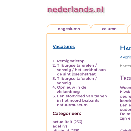
dagcolumn
column
Vacatures
Har
< vori
Remigratietop
Tilburgse taferelen /
harten
vervolg / het kerkhof aan
de sint josephstraat
Teg
Tilburgse taferelen /
vervolg
Opnieuw in de
Woont
ziekenboeg
bivak
Een stortvloed van tranen
deure
in het noord brabants
konde
natuurmuseum
Een e
ouder
Categorieën:
De ta
zijn e
actualiteit
(256)
adel
(7)
afscheid
(238)
Schrij