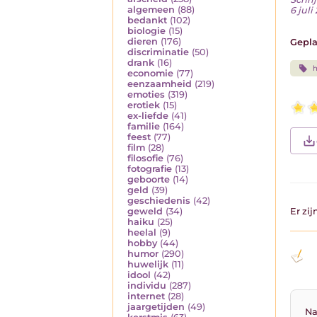
algemeen
(88)
6 juli
bedankt
(102)
biologie
(15)
dieren
(176)
Gepla
discriminatie
(50)
drank
(16)
h
economie
(77)
eenzaamheid
(219)
emoties
(319)
erotiek
(15)
ex-liefde
(41)
familie
(164)
feest
(77)
film
(28)
filosofie
(76)
fotografie
(13)
geboorte
(14)
geld
(39)
geschiedenis
(42)
geweld
(34)
Er zi
haiku
(25)
heelal
(9)
hobby
(44)
humor
(290)
huwelijk
(11)
idool
(42)
individu
(287)
internet
(28)
jaargetijden
(49)
Na