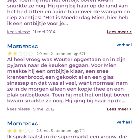
snurkte ze nog. Hij ging bij haar op de rand van
het bed zitten en aaide haar over de wangen en
riep zachtjes: ''Het is Moederdag Mien, hier heb
ik een ontbijtje voor je…
kees niesse
11 mei 2014
Lees meer >
Moederdag
verhaal
2.0 met 2 stemmen
671
Al heel vroeg was Wouter opgestaan en in zijn
pyjama naar de keuken gegaan. Voor Mien
maakte hij een ontbijtje klaar, een snee
krentenbrood, een gekookt ei en een glas
sinassap en dat was al veel, want normaal nam
ze in de morgen alleen een kopje thee en een
plak ontbijtkoek. Toen hij met het ontbijt boven
kwam snurkte ze nog. Hij ging bij haar op de…
kees niesse
9 mei 2012
Lees meer >
Moederdag
verhaal
2.8 met 5 stemmen
741
Ik sprak laatst in de supermarkt een vrouw, die