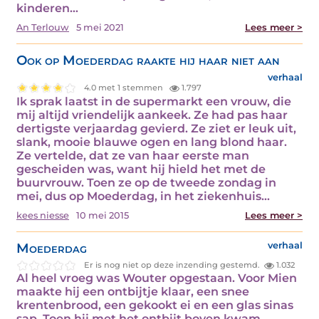
kinderen…
An Terlouw
5 mei 2021
Lees meer >
Ook op Moederdag raakte hij haar niet aan
verhaal
4.0 met 1 stemmen
1.797
Ik sprak laatst in de supermarkt een vrouw, die
mij altijd vriendelijk aankeek. Ze had pas haar
dertigste verjaardag gevierd. Ze ziet er leuk uit,
slank, mooie blauwe ogen en lang blond haar.
Ze vertelde, dat ze van haar eerste man
gescheiden was, want hij hield het met de
buurvrouw. Toen ze op de tweede zondag in
mei, dus op Moederdag, in het ziekenhuis…
kees niesse
10 mei 2015
Lees meer >
Moederdag
verhaal
Er is nog niet op deze inzending gestemd.
1.032
Al heel vroeg was Wouter opgestaan. Voor Mien
maakte hij een ontbijtje klaar, een snee
krentenbrood, een gekookt ei en een glas sinas
sap. Toen hij met het ontbijt boven kwam