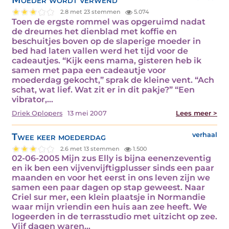
2.8 met 23 stemmen
5.074
Toen de ergste rommel was opgeruimd nadat
de dreumes het dienblad met koffie en
beschuitjes boven op de slaperige moeder in
bed had laten vallen werd het tijd voor de
cadeautjes. “Kijk eens mama, gisteren heb ik
samen met papa een cadeautje voor
moederdag gekocht,” sprak de kleine vent. “Ach
schat, wat lief. Wat zit er in dit pakje?” “Een
vibrator,…
Driek Oplopers
13 mei 2007
Lees meer >
Twee keer moederdag
verhaal
2.6 met 13 stemmen
1.500
02-06-2005 Mijn zus Elly is bijna eenenzeventig
en ik ben een vijvenvijftigplusser sinds een paar
maanden en voor het eerst in ons leven zijn we
samen een paar dagen op stap geweest. Naar
Criel sur mer, een klein plaatsje in Normandie
waar mijn vriendin een huis aan zee heeft. We
logeerden in de terrasstudio met uitzicht op zee.
Vijf dagen waren…