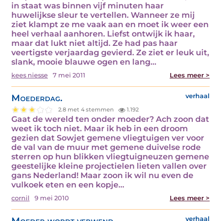
in staat was binnen vijf minuten haar
huwelijkse sleur te vertellen. Wanneer ze mij
ziet klampt ze me vaak aan en moet ik weer een
heel verhaal aanhoren. Liefst ontwijk ik haar,
maar dat lukt niet altijd. Ze had pas haar
veertigste verjaardag gevierd. Ze ziet er leuk uit,
slank, mooie blauwe ogen en lang…
kees niesse
7 mei 2011
Lees meer >
Moederdag.
verhaal
2.8 met 4 stemmen
1.192
Gaat de wereld ten onder moeder? Ach zoon dat
weet ik toch niet. Maar ik heb in een droom
gezien dat Sowjet gemene vliegtuigen ver voor
de val van de muur met gemene duivelse rode
sterren op hun blikken vliegtuigneuzen gemene
geestelijke kleine projectielen lieten vallen over
gans Nederland! Maar zoon ik wil nu even de
vulkoek eten en een kopje…
cornil
9 mei 2010
Lees meer >
Moeder wordt verwend
verhaal