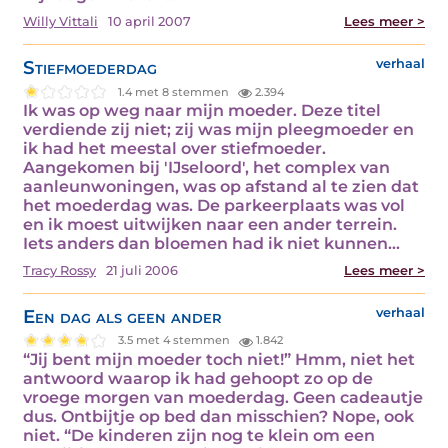
Willy Vittali
10 april 2007
Lees meer >
Stiefmoederdag
verhaal
1.4 met 8 stemmen
2.394
Ik was op weg naar mijn moeder. Deze titel
verdiende zij niet; zij was mijn pleegmoeder en
ik had het meestal over stiefmoeder.
Aangekomen bij 'IJseloord', het complex van
aanleunwoningen, was op afstand al te zien dat
het moederdag was. De parkeerplaats was vol
en ik moest uitwijken naar een ander terrein.
Iets anders dan bloemen had ik niet kunnen…
Tracy Rossy
21 juli 2006
Lees meer >
Een dag als geen ander
verhaal
3.5 met 4 stemmen
1.842
“Jij bent mijn moeder toch niet!” Hmm, niet het
antwoord waarop ik had gehoopt zo op de
vroege morgen van moederdag. Geen cadeautje
dus. Ontbijtje op bed dan misschien? Nope, ook
niet. “De kinderen zijn nog te klein om een