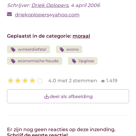
Schrijver:
Driek Oplopers
, 4 april 2006
driekoplopers
yahoo.com
Geplaatst in de categorie:
moraal
winkeldiefstal
econo
economische fraude
lipgloss
4.0 met 2 stemmen
1.419
deel als afbeelding
Er zijn nog geen reacties op deze inzending.
Schrijf de eerste reactie!