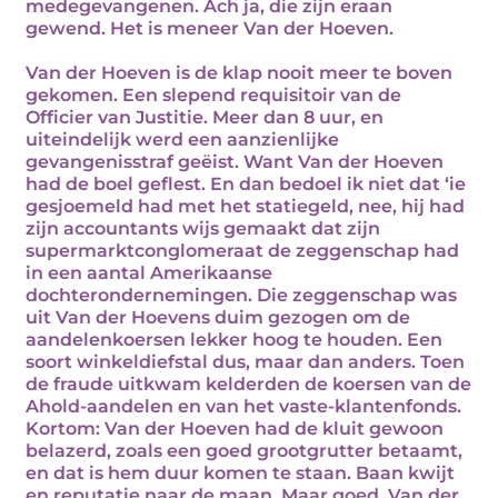
medegevangenen. Ach ja, die zijn eraan
gewend. Het is meneer Van der Hoeven.
Van der Hoeven is de klap nooit meer te boven
gekomen. Een slepend requisitoir van de
Officier van Justitie. Meer dan 8 uur, en
uiteindelijk werd een aanzienlijke
gevangenisstraf geëist. Want Van der Hoeven
had de boel geflest. En dan bedoel ik niet dat ‘ie
gesjoemeld had met het statiegeld, nee, hij had
zijn accountants wijs gemaakt dat zijn
supermarktconglomeraat de zeggenschap had
in een aantal Amerikaanse
dochterondernemingen. Die zeggenschap was
uit Van der Hoevens duim gezogen om de
aandelenkoersen lekker hoog te houden. Een
soort winkeldiefstal dus, maar dan anders. Toen
de fraude uitkwam kelderden de koersen van de
Ahold-aandelen en van het vaste-klantenfonds.
Kortom: Van der Hoeven had de kluit gewoon
belazerd, zoals een goed grootgrutter betaamt,
en dat is hem duur komen te staan. Baan kwijt
en reputatie naar de maan. Maar goed, Van der