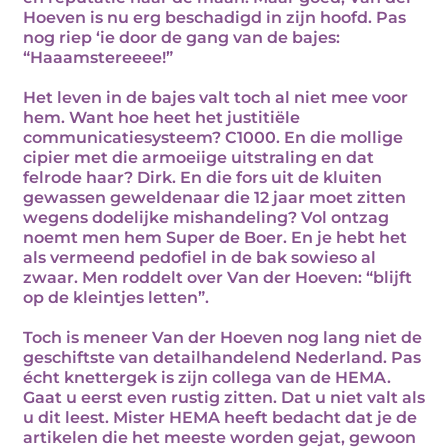
Hoeven is nu erg beschadigd in zijn hoofd. Pas
nog riep ‘ie door de gang van de bajes:
“Haaamstereeee!”
Het leven in de bajes valt toch al niet mee voor
hem. Want hoe heet het justitiële
communicatiesysteem? C1000. En die mollige
cipier met die armoeiige uitstraling en dat
felrode haar? Dirk. En die fors uit de kluiten
gewassen geweldenaar die 12 jaar moet zitten
wegens dodelijke mishandeling? Vol ontzag
noemt men hem Super de Boer. En je hebt het
als vermeend pedofiel in de bak sowieso al
zwaar. Men roddelt over Van der Hoeven: “blijft
op de kleintjes letten”.
Toch is meneer Van der Hoeven nog lang niet de
geschiftste van detailhandelend Nederland. Pas
écht knettergek is zijn collega van de HEMA.
Gaat u eerst even rustig zitten. Dat u niet valt als
u dit leest. Mister HEMA heeft bedacht dat je de
artikelen die het meeste worden gejat, gewoon