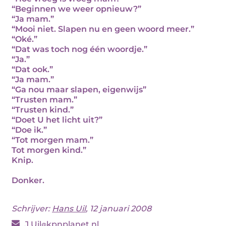
“Beginnen we weer opnieuw?”
“Ja mam.”
“Mooi niet. Slapen nu en geen woord meer.”
“Oké.”
“Dat was toch nog één woordje.”
“Ja.”
“Dat ook.”
“Ja mam.”
“Ga nou maar slapen, eigenwijs”
“Trusten mam.”
“Trusten kind.”
“Doet U het licht uit?”
“Doe ik.”
“Tot morgen mam.”
Tot morgen kind.”
Knip.
Donker.
Schrijver:
Hans Uil
, 12 januari 2008
J.Uil
kpnplanet.nl