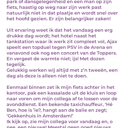
park of dansgelegenheid en een man op zijn
fiets, haastig op weg naar zijn werk past
natuurlijk niet in dat plaatje en wordt snel over
het hoofd gezien. Er zijn belangrijker zaken!
Uit ervaring weet ik dat het vandaag een erg
drukke dag wordt; het hotel naast het
tankstation waar ik werk zit compleet vol, Ajax
speelt een topduel tegen PSV in de Arena en
vanavond ook nog een concert van de Toppers.
En vergeet de warmte niet; ijs! Met dozen
tegelijk.
Gelukkig werken wij altijd met z’n tweeën, een
dag als deze is alleen niet te doen.
Eenmaal binnen zet ik mijn fiets achter in het
kantoor, pak een kassalade uit de kluis en loop
naar voren om mijn collega af te lossen voor de
avonddienst. Een bekende taxichauffeur, ‘Hé
Ben, hoe is ’ie?, hangt aan de balie en zegt;
‘Gekkenhuis in Amsterdam!’
Ik kijk op, zie mijn collega voor vandaag en, o
nee, een nieuwe! Meestal geen goed nieuws.