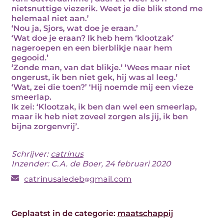
nietsnuttige viezerik. Weet je die blik stond me
helemaal niet aan.’
‘Nou ja, Sjors, wat doe je eraan.’
‘Wat doe je eraan? Ik heb hem ‘klootzak’
nageroepen en een bierblikje naar hem
gegooid.’
‘Zonde man, van dat blikje.’ ’Wees maar niet
ongerust, ik ben niet gek, hij was al leeg.’
‘Wat, zei die toen?’ ‘Hij noemde mij een vieze
smeerlap.
Ik zei: ‘Klootzak, ik ben dan wel een smeerlap,
maar ik heb niet zoveel zorgen als jij, ik ben
bijna zorgenvrij’.
Schrijver:
catrinus
Inzender: C.A. de Boer, 24 februari 2020
catrinusaledeb
gmail.com
Geplaatst in de categorie:
maatschappij