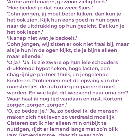
‘Arme ambtenaren, gewoon zielig toch.’
‘Hoe bedoel je dat nou weer Sjors.’
‘John jongen, jij moet beter kijken, dan kun je
het ook zien. Kijk hun eens goed in hun ogen,
naar de uitdrukking op hun gezicht. Dat kun je
het ook lezen.’
‘Ik snap niet wat je bedoelt.’
‘John jongen, wij zitten er ook niet fraai bij, maar
als je hun in de ogen kijkt, zie je bijna alleen
maar ellende.’
‘O ja?’ ‘Ja, ik zie zware op hun iele schouders
drukkende hypotheken, hoge lasten, een
chagrijnige partner thuis, en jengelende
kinderen. Problemen met de opvang van die
monstertjes, de auto die gerepareerd moet
worden. En wie kijkt dit weekend naar oma om?
Waar haal ik nog tijd vandaan en rust. Kortom
zorgen, zorgen, zorgen.‘
‘O, zo bedoel je.’ ‘Ja, zo bedoel ik, de mensen
maken zich het leven zo verdraaid moeilijk.
Gisteren zat ik hier alleen m’n ontbijt te
nuttigen, rijdt er iemand langs met zo’n blik
van: Gatverdamme , daar zit weer zo’n