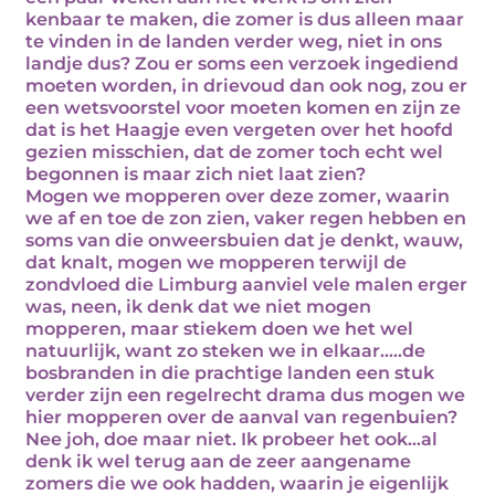
kenbaar te maken, die zomer is dus alleen maar
te vinden in de landen verder weg, niet in ons
landje dus? Zou er soms een verzoek ingediend
moeten worden, in drievoud dan ook nog, zou er
een wetsvoorstel voor moeten komen en zijn ze
dat is het Haagje even vergeten over het hoofd
gezien misschien, dat de zomer toch echt wel
begonnen is maar zich niet laat zien?
Mogen we mopperen over deze zomer, waarin
we af en toe de zon zien, vaker regen hebben en
soms van die onweersbuien dat je denkt, wauw,
dat knalt, mogen we mopperen terwijl de
zondvloed die Limburg aanviel vele malen erger
was, neen, ik denk dat we niet mogen
mopperen, maar stiekem doen we het wel
natuurlijk, want zo steken we in elkaar…..de
bosbranden in die prachtige landen een stuk
verder zijn een regelrecht drama dus mogen we
hier mopperen over de aanval van regenbuien?
Nee joh, doe maar niet. Ik probeer het ook…al
denk ik wel terug aan de zeer aangename
zomers die we ook hadden, waarin je eigenlijk