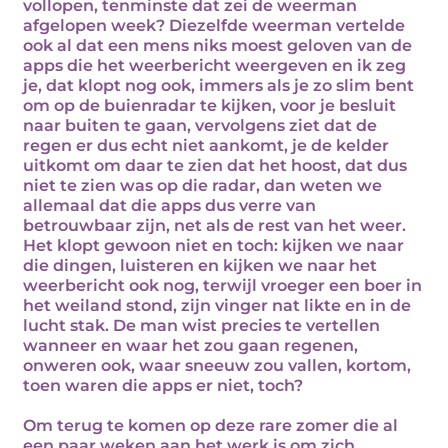
vollopen, tenminste dat zei de weerman
afgelopen week? Diezelfde weerman vertelde
ook al dat een mens niks moest geloven van de
apps die het weerbericht weergeven en ik zeg
je, dat klopt nog ook, immers als je zo slim bent
om op de buienradar te kijken, voor je besluit
naar buiten te gaan, vervolgens ziet dat de
regen er dus echt niet aankomt, je de kelder
uitkomt om daar te zien dat het hoost, dat dus
niet te zien was op die radar, dan weten we
allemaal dat die apps dus verre van
betrouwbaar zijn, net als de rest van het weer.
Het klopt gewoon niet en toch: kijken we naar
die dingen, luisteren en kijken we naar het
weerbericht ook nog, terwijl vroeger een boer in
het weiland stond, zijn vinger nat likte en in de
lucht stak. De man wist precies te vertellen
wanneer en waar het zou gaan regenen,
onweren ook, waar sneeuw zou vallen, kortom,
toen waren die apps er niet, toch?
Om terug te komen op deze rare zomer die al
een paar weken aan het werk is om zich