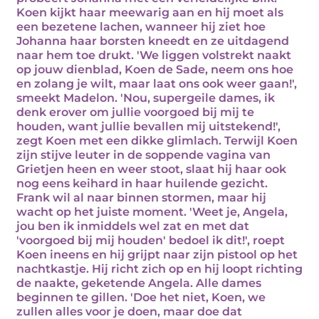
Koen kijkt haar meewarig aan en hij moet als
een bezetene lachen, wanneer hij ziet hoe
Johanna haar borsten kneedt en ze uitdagend
naar hem toe drukt. 'We liggen volstrekt naakt
op jouw dienblad, Koen de Sade, neem ons hoe
en zolang je wilt, maar laat ons ook weer gaan!',
smeekt Madelon. 'Nou, supergeile dames, ik
denk erover om jullie voorgoed bij mij te
houden, want jullie bevallen mij uitstekend!',
zegt Koen met een dikke glimlach. Terwijl Koen
zijn stijve leuter in de soppende vagina van
Grietjen heen en weer stoot, slaat hij haar ook
nog eens keihard in haar huilende gezicht.
Frank wil al naar binnen stormen, maar hij
wacht op het juiste moment. 'Weet je, Angela,
jou ben ik inmiddels wel zat en met dat
'voorgoed bij mij houden' bedoel ik dit!', roept
Koen ineens en hij grijpt naar zijn pistool op het
nachtkastje. Hij richt zich op en hij loopt richting
de naakte, geketende Angela. Alle dames
beginnen te gillen. 'Doe het niet, Koen, we
zullen alles voor je doen, maar doe dat