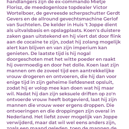
handlangers zijn de ex-commando Mietje
Florisz, de meedogenloze topdealer Victor
Wortelboer, de gevreesde scherpschutter Gerdt
Gevers en de allround gevechtsmachine Gerlof
van Suchtelen. De kelder in Huis 't Joppe dient
als uitvalsbasis en opslagplaats. Koen's duistere
zaken gaan uitstekend en hij viert dat door flink
aan de cocaïne te zijn, zodat hij zolang mogelijk
alert kan blijven en van zijn imperium kan
genieten. De laatste tijd is hij nogal
doorgeschoten met het witte poeder en raakt
hij overmoedig en door het dolle. Koen laat zijn
mannen om de zoveel tijd een aantrekkelijke
vrouw drogeren en ontvoeren, die hij dan voor
enige tijd in zijn geheime liefdesnest opsluit,
zodat hij er volop mee kan doen wat hij maar
wil. Nadat hij dan zijn seksuele driften op zo'n
ontvoerde vrouw heeft botgevierd, laat hij zijn
mannen die vrouw weer ergens droppen. Die
ontvoeringen en die droppingen zijn overal in
Nederland. Het liefst zover mogelijk van Joppe
verwijderd, maar dat wil wel eens anders zijn,
zoals een maand geleden, toen de mannen de