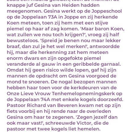
knappe juf Gesina van Heiden hadden
meegenomen. Gesina werkt op de Joppeschool
op de Joppelaan 73A in Joppe en zij herkende
Koen meteen, toen zij hem met een stijve
piemel op haar af zag komen. 'Maar baron Koen,
wat zullen we nou toch krijgen?', vroeg zij half
bewusteloos. 'Spreid je benen nou maar lekker
braaf, dan zul je het wel merken!', antwoordde
hij, maar die herkenning zat hem meteen
enorm dwars en zijn opgefokte piemel
veranderde al gauw in een geribbelde garnaal.
Omdat hij geen risico wilde lopen, gaf hij zijn
mannen de opdracht om Gesina voorgoed de
mond te snoeren. De nogal bezopen mannen
hebben haar toen voor de kerkdeuren van de
Onze Lieve Vrouw Tenhemelopnemingskerk op
de Joppelaan 74A met enkele kogels doorzeefd.
Pastoor Richard van Beveren kwam net op zijn
fiets voorbij en hij rende naar de overleden
Gesina om haar te zegenen. 'Zegen jezelf dan
ook maar vast!', schreeuwde Victor, die de
pastoor met twee kogels liet hemelen.