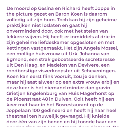
De moord op Gesina en Richard heeft Joppe in
the picture gezet en Baron Koen is daarom
volledig uit zijn hum. Toch kan hij zijn geheime
praktijken niet loslaten en gaat hij
onverminderd door, ook met het stelen van
lekkere wijven. Hij heeft er inmiddels al drie in
zijn geheime liefdeskamer opgesloten en met
kettingen vastgemaakt. Het zijn Angela Mossel,
een mollige huisvrouw uit Urk, Johanna van
Egmond, een strak geboetseerde secretaresse
uit Den Haag, en Madelon van Devivere, een
rondborstige visverkoopster uit Scheveningen.
Koen kan eerst flink vooruit, zou je denken,
maar hij aast alweer op een extra vrouw erbij en
deze keer is het niemand minder dan gravin
Grietjen Engelenburg van Huis Magerhorst op
de Ploenstraat 48 in Duiven. Ooit heeft hij een
keer met haar in het Bosrestaurant op de
Joppelaan 100 gedineerd en heeft hij haar heel
theatraal ten huwelijk gevraagd. Hij knielde
door één van zijn benen en hij toonde haar een