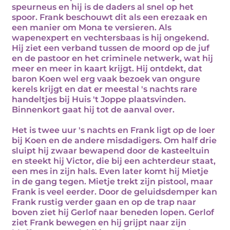
speurneus en hij is de daders al snel op het
spoor. Frank beschouwt dit als een erezaak en
een manier om Mona te versieren. Als
wapenexpert en vechtersbaas is hij ongekend.
Hij ziet een verband tussen de moord op de juf
en de pastoor en het criminele netwerk, wat hij
meer en meer in kaart krijgt. Hij ontdekt, dat
baron Koen wel erg vaak bezoek van ongure
kerels krijgt en dat er meestal 's nachts rare
handeltjes bij Huis 't Joppe plaatsvinden.
Binnenkort gaat hij tot de aanval over.
Het is twee uur 's nachts en Frank ligt op de loer
bij Koen en de andere misdadigers. Om half drie
sluipt hij zwaar bewapend door de kasteeltuin
en steekt hij Victor, die bij een achterdeur staat,
een mes in zijn hals. Even later komt hij Mietje
in de gang tegen. Mietje trekt zijn pistool, maar
Frank is veel eerder. Door de geluidsdemper kan
Frank rustig verder gaan en op de trap naar
boven ziet hij Gerlof naar beneden lopen. Gerlof
ziet Frank bewegen en hij grijpt naar zijn