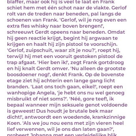
blaffer, maar ook hij is veel te laat en Frank
schiet hem met één schot naar de vlakte. Gerlof
rolt van de treden naar beneden, pal langs de
schoenen van Frank. 'Gerlof, wil je nog even een
extra fles whisky naar boven brengen!',
schreeuwt Gerdt opeens naar beneden. Omdat
hij geen reactie krijgt, begint hij argwaan te
krijgen en haalt hij zijn pistool te voorschijn.
'Gerlof, zuipschuit, waar zit je nou?', roept hij,
terwijl hij met een vooruit gestoken pistool de
trap afgaat. 'Hier ben ik!', zegt Frank gortdroog
en hij knalt Gerdt omver. 'Nu alleen de grootste
boosdoener nog!', denkt Frank. Op de bovenste
etage ziet hij achterin een lange gang licht
branden. 'Laat ons toch gaan, eikel!', roept een
wanhopige Angela, 'je hebt ons nu wel genoeg
misbruikt of niet soms?'. 'Néé, gore teef!, ik
bepaal wanneer mijn seksuele genot voldoende
is geweest! Dus houdt je brutale bek maar
dicht!', antwoordt een woedende, krankzinnige
Koen. 'Als we jou nou eens met zijn vieren heel
lief verwennen, wil je ons dan laten gaan?',
probeert Johanna met een verleidelijke blik.