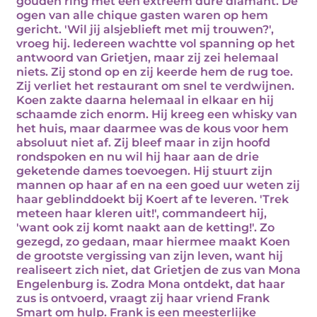
gouden ring met een extreem dure diamant. De
ogen van alle chique gasten waren op hem
gericht. 'Wil jij alsjeblieft met mij trouwen?',
vroeg hij. Iedereen wachtte vol spanning op het
antwoord van Grietjen, maar zij zei helemaal
niets. Zij stond op en zij keerde hem de rug toe.
Zij verliet het restaurant om snel te verdwijnen.
Koen zakte daarna helemaal in elkaar en hij
schaamde zich enorm. Hij kreeg een whisky van
het huis, maar daarmee was de kous voor hem
absoluut niet af. Zij bleef maar in zijn hoofd
rondspoken en nu wil hij haar aan de drie
geketende dames toevoegen. Hij stuurt zijn
mannen op haar af en na een goed uur weten zij
haar geblinddoekt bij Koert af te leveren. 'Trek
meteen haar kleren uit!', commandeert hij,
'want ook zij komt naakt aan de ketting!'. Zo
gezegd, zo gedaan, maar hiermee maakt Koen
de grootste vergissing van zijn leven, want hij
realiseert zich niet, dat Grietjen de zus van Mona
Engelenburg is. Zodra Mona ontdekt, dat haar
zus is ontvoerd, vraagt zij haar vriend Frank
Smart om hulp. Frank is een meesterlijke