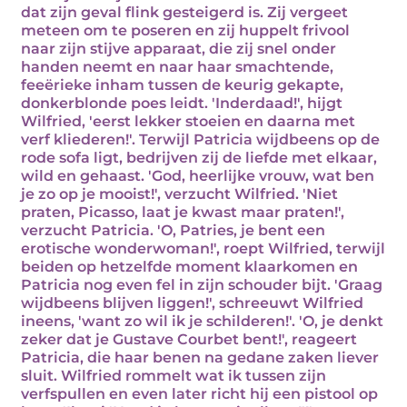
dat zijn geval flink gesteigerd is. Zij vergeet
meteen om te poseren en zij huppelt frivool
naar zijn stijve apparaat, die zij snel onder
handen neemt en naar haar smachtende,
feeërieke inham tussen de keurig gekapte,
donkerblonde poes leidt. 'Inderdaad!', hijgt
Wilfried, 'eerst lekker stoeien en daarna met
verf kliederen!'. Terwijl Patricia wijdbeens op de
rode sofa ligt, bedrijven zij de liefde met elkaar,
wild en gehaast. 'God, heerlijke vrouw, wat ben
je zo op je mooist!', verzucht Wilfried. 'Niet
praten, Picasso, laat je kwast maar praten!',
verzucht Patricia. 'O, Patries, je bent een
erotische wonderwoman!', roept Wilfried, terwijl
beiden op hetzelfde moment klaarkomen en
Patricia nog even fel in zijn schouder bijt. 'Graag
wijdbeens blijven liggen!', schreeuwt Wilfried
ineens, 'want zo wil ik je schilderen!'. 'O, je denkt
zeker dat je Gustave Courbet bent!', reageert
Patricia, die haar benen na gedane zaken liever
sluit. Wilfried rommelt wat ik tussen zijn
verfspullen en even later richt hij een pistool op