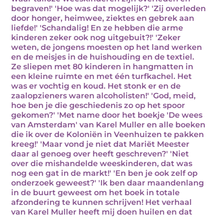
begraven!' 'Hoe was dat mogelijk?' 'Zij overleden
door honger, heimwee, ziektes en gebrek aan
liefde!' 'Schandalig! En ze hebben die arme
kinderen zeker ook nog uitgebuit?!' 'Zeker
weten, de jongens moesten op het land werken
en de meisjes in de huishouding en de textiel.
Ze sliepen met 80 kinderen in hangmatten in
een kleine ruimte en met één turfkachel. Het
was er vochtig en koud. Het stonk er en de
zaalopzieners waren alcoholisten!' 'God, meid,
hoe ben je die geschiedenis zo op het spoor
gekomen?' 'Met name door het boekje 'De wees
van Amsterdam' van Karel Muller en alle boeken
die ik over de Koloniën in Veenhuizen te pakken
kreeg!' 'Maar vond je niet dat Mariët Meester
daar al genoeg over heeft geschreven?' 'Niet
over die mishandelde weeskinderen, dat was
nog een gat in de markt!' 'En ben je ook zelf op
onderzoek geweest?' 'Ik ben daar maandenlang
in de buurt geweest om het boek in totale
afzondering te kunnen schrijven! Het verhaal
van Karel Muller heeft mij doen huilen en dat