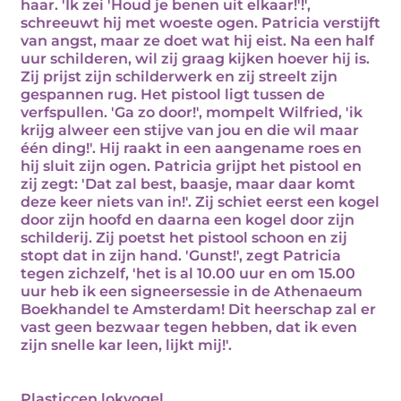
haar. 'Ik zei 'Houd je benen uit elkaar!'!',
schreeuwt hij met woeste ogen. Patricia verstijft
van angst, maar ze doet wat hij eist. Na een half
uur schilderen, wil zij graag kijken hoever hij is.
Zij prijst zijn schilderwerk en zij streelt zijn
gespannen rug. Het pistool ligt tussen de
verfspullen. 'Ga zo door!', mompelt Wilfried, 'ik
krijg alweer een stijve van jou en die wil maar
één ding!'. Hij raakt in een aangename roes en
hij sluit zijn ogen. Patricia grijpt het pistool en
zij zegt: 'Dat zal best, baasje, maar daar komt
deze keer niets van in!'. Zij schiet eerst een kogel
door zijn hoofd en daarna een kogel door zijn
schilderij. Zij poetst het pistool schoon en zij
stopt dat in zijn hand. 'Gunst!', zegt Patricia
tegen zichzelf, 'het is al 10.00 uur en om 15.00
uur heb ik een signeersessie in de Athenaeum
Boekhandel te Amsterdam! Dit heerschap zal er
vast geen bezwaar tegen hebben, dat ik even
zijn snelle kar leen, lijkt mij!'.
Plasticcen lokvogel