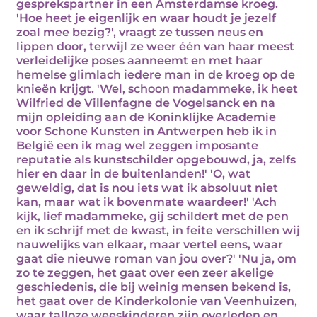
gesprekspartner in een Amsterdamse kroeg.
'Hoe heet je eigenlijk en waar houdt je jezelf
zoal mee bezig?', vraagt ze tussen neus en
lippen door, terwijl ze weer één van haar meest
verleidelijke poses aanneemt en met haar
hemelse glimlach iedere man in de kroeg op de
knieën krijgt. 'Wel, schoon madammeke, ik heet
Wilfried de Villenfagne de Vogelsanck en na
mijn opleiding aan de Koninklijke Academie
voor Schone Kunsten in Antwerpen heb ik in
België een ik mag wel zeggen imposante
reputatie als kunstschilder opgebouwd, ja, zelfs
hier en daar in de buitenlanden!' 'O, wat
geweldig, dat is nou iets wat ik absoluut niet
kan, maar wat ik bovenmate waardeer!' 'Ach
kijk, lief madammeke, gij schildert met de pen
en ik schrijf met de kwast, in feite verschillen wij
nauwelijks van elkaar, maar vertel eens, waar
gaat die nieuwe roman van jou over?' 'Nu ja, om
zo te zeggen, het gaat over een zeer akelige
geschiedenis, die bij weinig mensen bekend is,
het gaat over de Kinderkolonie van Veenhuizen,
waar talloze weeskinderen zijn overleden en