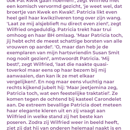
ook Pat Kwik gaan noemen!', zegt Wilfried met
een komisch vervormd gezicht, 'je weet wel, dat
broertje van Kwek en Kwak!'. Patricia likt even
heel geil haar kwikzilveren tong over zijn wang.
'Laat ze mij alsjeblieft nu direct even zien!', zegt
Wilfried ongeduldig. Patricia trekt haar trui
omhoog en haar BH omlaag. 'Maar Patricia toch,
jij hebt echt de meest schattige borsten van alle
vrouwen op aarde!'. 'O, maar dan heb je de
exemplaren van mijn hartsvriendin Susan Smit
nog nooit gezien!', amtwoordt Patricia. 'Mij
best!', zegt Wilfried, 'laat die naakte quasi-
toverkol maar eens op haar bezem bij mij
aanwaaien, dan kan ik ze met elkaar
vergelijken!'. En nog maar eens vluchtig naar
rechts kijkend jubelt hij: 'Maar jeetjemina zeg,
Patricia toch, wat een feestelijke traktatie!'. Ze
komen tegen de ochtend bij kasteel Carondelet
aan. De extreem bevallige Patricia doet meteen
haar elegante kleren uit en zij vraagt aan
Wilfried in welke stand zij het beste kan
poseren. Zodra zij Wilfried weer in beeld heeft,
ziet zij dat hij van onderen helemaal naakt is en