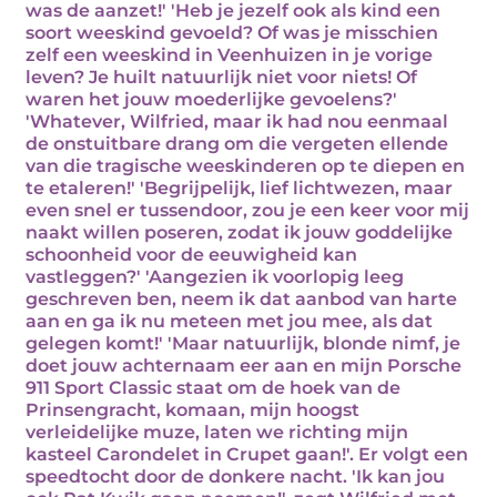
was de aanzet!' 'Heb je jezelf ook als kind een
soort weeskind gevoeld? Of was je misschien
zelf een weeskind in Veenhuizen in je vorige
leven? Je huilt natuurlijk niet voor niets! Of
waren het jouw moederlijke gevoelens?'
'Whatever, Wilfried, maar ik had nou eenmaal
de onstuitbare drang om die vergeten ellende
van die tragische weeskinderen op te diepen en
te etaleren!' 'Begrijpelijk, lief lichtwezen, maar
even snel er tussendoor, zou je een keer voor mij
naakt willen poseren, zodat ik jouw goddelijke
schoonheid voor de eeuwigheid kan
vastleggen?' 'Aangezien ik voorlopig leeg
geschreven ben, neem ik dat aanbod van harte
aan en ga ik nu meteen met jou mee, als dat
gelegen komt!' 'Maar natuurlijk, blonde nimf, je
doet jouw achternaam eer aan en mijn Porsche
911 Sport Classic staat om de hoek van de
Prinsengracht, komaan, mijn hoogst
verleidelijke muze, laten we richting mijn
kasteel Carondelet in Crupet gaan!'. Er volgt een
speedtocht door de donkere nacht. 'Ik kan jou