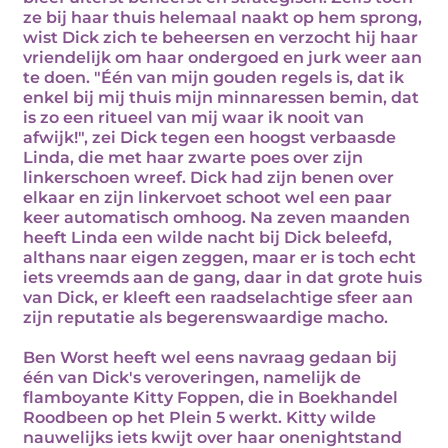
ze bij haar thuis helemaal naakt op hem sprong,
wist Dick zich te beheersen en verzocht hij haar
vriendelijk om haar ondergoed en jurk weer aan
te doen. "Één van mijn gouden regels is, dat ik
enkel bij mij thuis mijn minnaressen bemin, dat
is zo een ritueel van mij waar ik nooit van
afwijk!", zei Dick tegen een hoogst verbaasde
Linda, die met haar zwarte poes over zijn
linkerschoen wreef. Dick had zijn benen over
elkaar en zijn linkervoet schoot wel een paar
keer automatisch omhoog. Na zeven maanden
heeft Linda een wilde nacht bij Dick beleefd,
althans naar eigen zeggen, maar er is toch echt
iets vreemds aan de gang, daar in dat grote huis
van Dick, er kleeft een raadselachtige sfeer aan
zijn reputatie als begerenswaardige macho.
Ben Worst heeft wel eens navraag gedaan bij
één van Dick's veroveringen, namelijk de
flamboyante Kitty Foppen, die in Boekhandel
Roodbeen op het Plein 5 werkt. Kitty wilde
nauwelijks iets kwijt over haar onenightstand