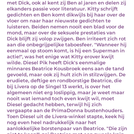
met Dick, ook al kent zij Ben al jaren en delen zij
elkanders passie voor literatuur. Kitty schrijft
gedichten en Ben komt dikwijls bij haar over de
vloer om naar haar nieuwste gedichten te
luisteren. Beiden nemen nooit een blad voor de
mond, maar over de seksuele prestaties van
Dick blijft zij volop zwijgen. Ben irriteert zich rot
aan die onbegrijpelijke taboesfeer. "Wanneer hij
eenmaal op stoom komt, is hij een Superman in
actie!", was het enige wat Kitty erover kwijt
wilde. Diesel Pik heeft Dick's eenmalige
minnares Beatrice Kousbroek eens aan de tand
gevoeld, maar ook zij hult zich in stilzwijgen. De
erudiete, deftige en rondborstige Beatrice, die
bij Livera op de Singel 13 werkt, is over het
algemeen niet erg loslippig, maar je weet maar
nooit wat iemand toch even kwijt wil, moet
Diesel gedacht hebben, terwijl hij zich
vergaapte aan de PrimaDonna bustenhouders.
Toen Diesel uit de Livera-winkel stapte, keek hij
nog even heel nadrukkelijk naar het
aanlokkelijke borstenpaar van Beatrice. "Die zijn