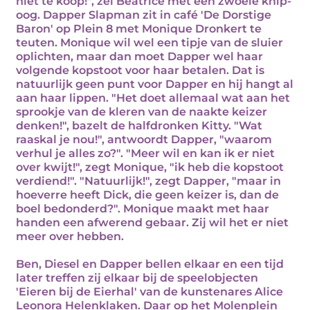
niet te koop!", zei Beatrice met een zwoele knip-
oog. Dapper Slapman zit in café 'De Dorstige
Baron' op Plein 8 met Monique Dronkert te
teuten. Monique wil wel een tipje van de sluier
oplichten, maar dan moet Dapper wel haar
volgende kopstoot voor haar betalen. Dat is
natuurlijk geen punt voor Dapper en hij hangt al
aan haar lippen. "Het doet allemaal wat aan het
sprookje van de kleren van de naakte keizer
denken!", bazelt de halfdronken Kitty. "Wat
raaskal je nou!", antwoordt Dapper, "waarom
verhul je alles zo?". "Meer wil en kan ik er niet
over kwijt!", zegt Monique, "ik heb die kopstoot
verdiend!". "Natuurlijk!", zegt Dapper, "maar in
hoeverre heeft Dick, die geen keizer is, dan de
boel bedonderd?". Monique maakt met haar
handen een afwerend gebaar. Zij wil het er niet
meer over hebben.
Ben, Diesel en Dapper bellen elkaar en een tijd
later treffen zij elkaar bij de speelobjecten
'Eieren bij de Eierhal' van de kunstenares Alice
Leonora Helenklaken. Daar op het Molenplein