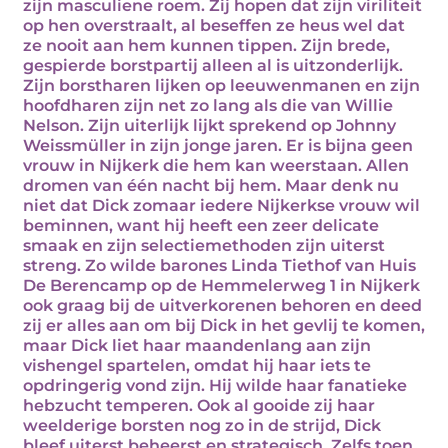
zijn masculiene roem. Zij hopen dat zijn viriliteit
op hen overstraalt, al beseffen ze heus wel dat
ze nooit aan hem kunnen tippen. Zijn brede,
gespierde borstpartij alleen al is uitzonderlijk.
Zijn borstharen lijken op leeuwenmanen en zijn
hoofdharen zijn net zo lang als die van Willie
Nelson. Zijn uiterlijk lijkt sprekend op Johnny
Weissmüller in zijn jonge jaren. Er is bijna geen
vrouw in Nijkerk die hem kan weerstaan. Allen
dromen van één nacht bij hem. Maar denk nu
niet dat Dick zomaar iedere Nijkerkse vrouw wil
beminnen, want hij heeft een zeer delicate
smaak en zijn selectiemethoden zijn uiterst
streng. Zo wilde barones Linda Tiethof van Huis
De Berencamp op de Hemmelerweg 1 in Nijkerk
ook graag bij de uitverkorenen behoren en deed
zij er alles aan om bij Dick in het gevlij te komen,
maar Dick liet haar maandenlang aan zijn
vishengel spartelen, omdat hij haar iets te
opdringerig vond zijn. Hij wilde haar fanatieke
hebzucht temperen. Ook al gooide zij haar
weelderige borsten nog zo in de strijd, Dick
bleef uiterst beheerst en strategisch. Zelfs toen