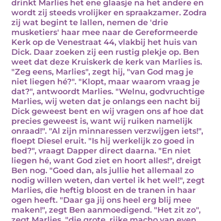
drinkt Marlies het ene glaasje na het andere en
wordt zij steeds vrolijker en spraakzamer. Zodra
zij wat begint te lallen, nemen de 'drie
musketiers' haar mee naar de Gereformeerde
Kerk op de Venestraat 44, vlakbij het huis van
Dick. Daar zoeken zij een rustig plekje op. Ben
weet dat deze Kruiskerk de kerk van Marlies is.
"Zeg eens, Marlies", zegt hij, "van God mag je
niet liegen hé?". "Klopt, maar waarom vraag je
dat?", antwoordt Marlies. "Welnu, godvruchtige
Marlies, wij weten dat je onlangs een nacht bij
Dick geweest bent en wij vragen ons af hoe dat
precies geweest is, want wij ruiken namelijk
onraad!". "Al zijn minnaressen verzwijgen iets!",
floept Diesel eruit. "Is hij werkelijk zo goed in
bed?", vraagt Dapper direct daarna. "En niet
liegen hé, want God ziet en hoort alles!", dreigt
Ben nog. "Goed dan, als jullie het allemaal zo
nodig willen weten, dan vertel ik het wel!", zegt
Marlies, die heftig bloost en de tranen in haar
ogen heeft. "Daar ga jij ons heel erg blij mee
maken!", zegt Ben aanmoedigend. "Het zit zo",
zegt Marlies, "die grote, rijke macho van even