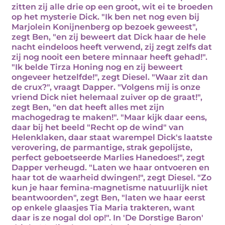
zitten zij alle drie op een groot, wit ei te broeden
op het mysterie Dick. "Ik ben net nog even bij
Marjolein Konijnenberg op bezoek geweest",
zegt Ben, "en zij beweert dat Dick haar de hele
nacht eindeloos heeft verwend, zij zegt zelfs dat
zij nog nooit een betere minnaar heeft gehad!".
"Ik belde Tirza Honing nog en zij beweert
ongeveer hetzelfde!", zegt Diesel. "Waar zit dan
de crux?", vraagt Dapper. "Volgens mij is onze
vriend Dick niet helemaal zuiver op de graat!",
zegt Ben, "en dat heeft alles met zijn
machogedrag te maken!". "Maar kijk daar eens,
daar bij het beeld "Recht op de wind" van
Helenklaken, daar staat warempel Dick's laatste
verovering, de parmantige, strak gepolijste,
perfect geboetseerde Marlies Hanedoes!", zegt
Dapper verheugd. "Laten we haar ontvoeren en
haar tot de waarheid dwingen!", zegt Diesel. "Zo
kun je haar femina-magnetisme natuurlijk niet
beantwoorden", zegt Ben, "laten we haar eerst
op enkele glaasjes Tia Maria trakteren, want
daar is ze nogal dol op!". In 'De Dorstige Baron'