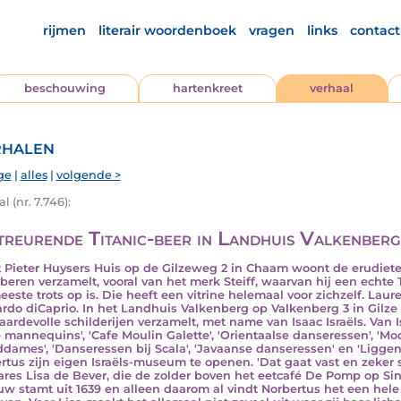
rijmen
literair woordenboek
vragen
links
contact
beschouwing
hartenkreet
verhaal
halen
ge
|
alles
|
volgende >
l (nr. 7.746):
treurende Titanic-beer in Landhuis Valkenberg
t Pieter Huysers Huis op de Gilzeweg 2 in Chaam woont de erudiete
beren verzamelt, vooral van het merk Steiff, waarvan hij een echte T
eeste trots op is. Die heeft een vitrine helemaal voor zichzelf. L
rdo diCaprio. In het Landhuis Valkenberg op Valkenberg 3 in Gilze w
aardevolle schilderijen verzamelt, met name van Isaac Israëls. Van Isr
 mannequins', 'Cafe Moulin Galette', 'Orientaalse danseressen', 'Modi
ddames', 'Danseressen bij Scala', 'Javaanse danseressen' en 'Liggen
rtus zijn eigen Israëls-museum te openen. 'Dat gaat vast en zeker s
res Lisa de Bever, die de zolder boven het eetcafé De Pomp op Sin
w stamt uit 1639 en alleen daarom al vindt Norbertus het een hele 