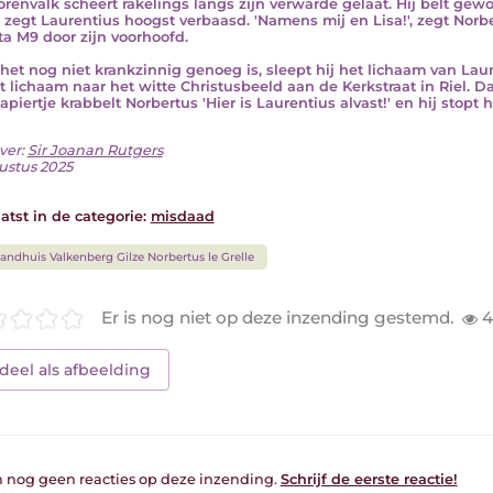
orenvalk scheert rakelings langs zijn verwarde gelaat. Hij belt gewoo
, zegt Laurentius hoogst verbaasd. 'Namens mij en Lisa!', zegt Norbe
ta M9 door zijn voorhoofd.
 het nog niet krankzinnig genoeg is, sleept hij het lichaam van Laur
et lichaam naar het witte Christusbeeld aan de Kerkstraat in Riel. Daa
apiertje krabbelt Norbertus 'Hier is Laurentius alvast!' en hij stopt 
ver:
Sir Joanan Rutgers
ustus 2025
atst in de categorie:
misdaad
andhuis Valkenberg Gilze Norbertus le Grelle
Er is nog niet op deze inzending gestemd.
4
deel als afbeelding
jn nog geen reacties op deze inzending.
Schrijf de eerste reactie!