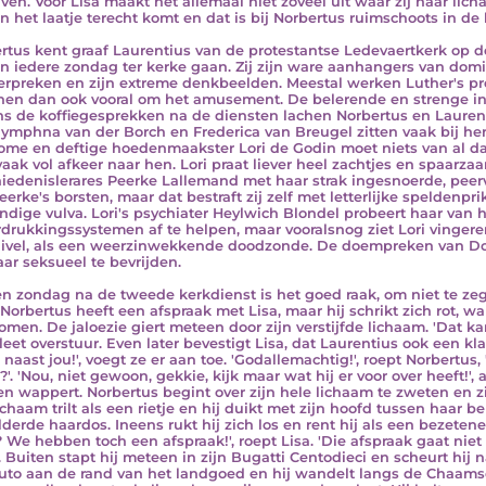
jven. Voor Lisa maakt het allemaal niet zoveel uit waar zij haar li
in het laatje terecht komt en dat is bij Norbertus ruimschoots in de
rtus kent graaf Laurentius van de protestantse Ledevaertkerk op de
n iedere zondag ter kerke gaan. Zij zijn ware aanhangers van dom
rpreken en zijn extreme denkbeelden. Meestal werken Luther's pre
hen dan ook vooral om het amusement. De belerende en strenge in
ns de koffiegesprekken na de diensten lachen Norbertus en Laurent
Dymphna van der Borch en Frederica van Breugel zitten vaak bij hen
ome en deftige hoedenmaakster Lori de Godin moet niets van al dat
 vaak vol afkeer naar hen. Lori praat liever heel zachtjes en spaar
iedenislerares Peerke Lallemand met haar strak ingesnoerde, peerv
eerke's borsten, maar dat bestraft zij zelf met letterlijke speldenp
ndige vulva. Lori's psychiater Heylwich Blondel probeert haar va
drukkingssystemen af te helpen, maar vooralsnog ziet Lori vingere
ivel, als een weerzinwekkende doodzonde. De doempreken van D
ar seksueel te bevrijden.
n zondag na de tweede kerkdienst is het goed raak, om niet te zeg
Norbertus heeft een afspraak met Lisa, maar hij schrikt zich rot, w
komen. De jaloezie giert meteen door zijn verstijfde lichaam. 'Dat kan
eet overstuur. Even later bevestigt Lisa, dat Laurentius ook een klan
 naast jou!', voegt ze er aan toe. 'Godallemachtig!', roept Norbertus,
?'. 'Nou, niet gewoon, gekkie, kijk maar wat hij er voor over heeft!',
en wappert. Norbertus begint over zijn hele lichaam te zweten en z
lichaam trilt als een rietje en hij duikt met zijn hoofd tussen haar 
lderde haardos. Ineens rukt hij zich los en rent hij als een bezete
 We hebben toch een afspraak!', roept Lisa. 'Die afspraak gaat niet 
. Buiten stapt hij meteen in zijn Bugatti Centodieci en scheurt hij 
auto aan de rand van het landgoed en hij wandelt langs de Chaamse