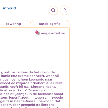
inhoud
bewering
autobiografie
voeg je verhaal toe
 graaf Laurentius du Val, die oude
itanic 1912 exemplaar heeft, waar hij
aurentius noemt hem Leonardo naar
oont de miljardair Norbertus le Grelle,
aëls heeft hij o.a. 'Liggend naakt',
nettes in Parijs', 'Viareggio
d naakt Sjaantje'. In de toekomst hoopt
torm lopen!', zegt hij tegen zijn zwoele
gel 12 in Baarle-Nassau bewoont. Dat
eer om daar geregeld de liefde te