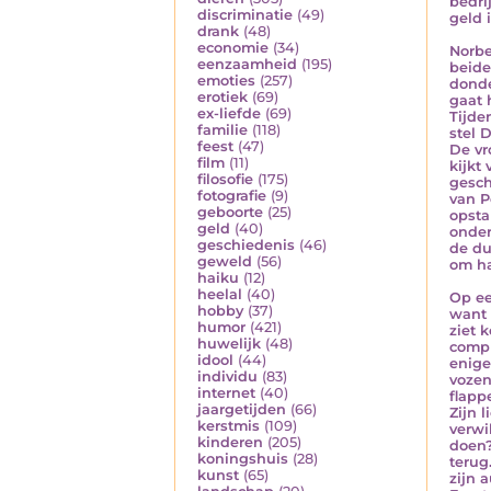
bedri
discriminatie
(49)
geld 
drank
(48)
economie
(34)
Norbe
eenzaamheid
(195)
beide
emoties
(257)
donde
erotiek
(69)
gaat 
ex-liefde
(69)
Tijde
familie
(118)
stel 
feest
(47)
De vr
film
(11)
kijkt
filosofie
(175)
gesch
fotografie
(9)
van P
geboorte
(25)
opsta
geld
(40)
onder
geschiedenis
(46)
de du
geweld
(56)
om ha
haiku
(12)
heelal
(40)
Op ee
hobby
(37)
want 
humor
(421)
ziet 
huwelijk
(48)
compl
idool
(44)
enige
individu
(83)
vozen
internet
(40)
flapp
jaargetijden
(66)
Zijn 
kerstmis
(109)
verwi
kinderen
(205)
doen?
koningshuis
(28)
terug
kunst
(65)
zijn 