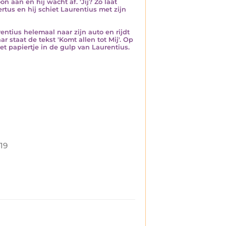
n aan en hij wacht af. 'Jij? Zo laat
rtus en hij schiet Laurentius met zijn
entius helemaal naar zijn auto en rijdt
r staat de tekst 'Komt allen tot Mij'. Op
het papiertje in de gulp van Laurentius.
19