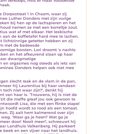
chaam verkoopt, mits er maar voldoende
 haak.
 Dorpsstraat 1 in Chaam, waar zij
inee Luther Donders met zijn vurige
ken bij hen op de lachspieren en het
houd nemen ze met een korreltje zout.
ius wat af met elkaar. Het lesbische
 aan de koffietafel hard mee te lachen.
 lichtzinnige getetter hebben en zij
zaam met de bedeesde
ormige borsten. Lori droomt 's nachts
rikken en het afkeurend slaan op haar
n haar dwangmatige
n en orgasmes nog steeds als iets van
ominee Donders helpen ook niet mee
gen slecht raak en de vlam in de pan,
anneer hij Laurentius bij haar vandaan
 toch niet waar zijn?', denkt hij
t van haar is. 'Trouwens, hij is niet de
 'zit die maffe graaf jou ook gewoon te
 antwoordt Lisa, die met een flinke stapel
ijn hoofd wordt zo rood als een tomaat.
benen. Zij aait hem kalmerend over zijn
ne weg. 'Waar ga je heen? Wat ga je
meer door! Nooit meer!', schreeuwt hij
naar Landhuis Valkenberg. Hij parkeert
 beek en een vijver naar het landhuis.