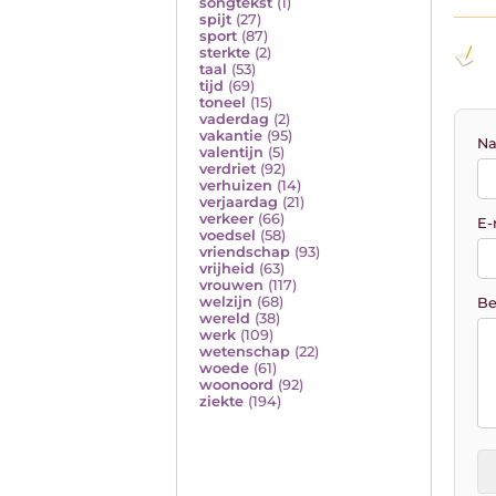
songtekst
(1)
spijt
(27)
sport
(87)
sterkte
(2)
taal
(53)
tijd
(69)
toneel
(15)
vaderdag
(2)
vakantie
(95)
Na
valentijn
(5)
verdriet
(92)
verhuizen
(14)
verjaardag
(21)
verkeer
(66)
E-
voedsel
(58)
vriendschap
(93)
vrijheid
(63)
vrouwen
(117)
welzijn
(68)
Be
wereld
(38)
werk
(109)
wetenschap
(22)
woede
(61)
woonoord
(92)
ziekte
(194)