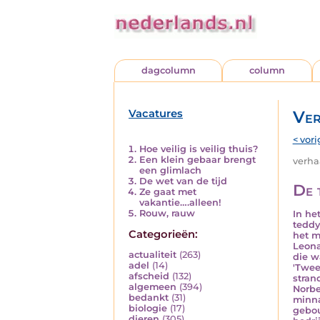
dagcolumn
column
Vacatures
Ver
< vori
Hoe veilig is veilig thuis?
Een klein gebaar brengt
verhaa
een glimlach
De wet van de tijd
De 
Ze gaat met
vakantie….alleen!
Rouw, rauw
In he
teddy
Categorieën:
het m
Leona
actualiteit
(263)
die w
adel
(14)
'Twee
afscheid
(132)
stran
algemeen
(394)
Norbe
bedankt
(31)
minna
biologie
(17)
gebou
dieren
(305)