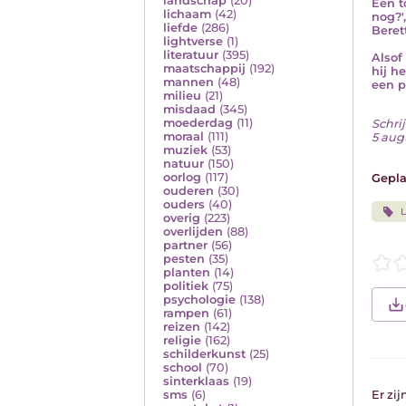
landschap
(20)
Een t
lichaam
(42)
nog?'
liefde
(286)
Beret
lightverse
(1)
literatuur
(395)
Alsof
maatschappij
(192)
hij h
mannen
(48)
een p
milieu
(21)
misdaad
(345)
moederdag
(11)
Schrij
moraal
(111)
5 aug
muziek
(53)
natuur
(150)
oorlog
(117)
Gepla
ouderen
(30)
ouders
(40)
L
overig
(223)
overlijden
(88)
partner
(56)
pesten
(35)
planten
(14)
politiek
(75)
psychologie
(138)
rampen
(61)
reizen
(142)
religie
(162)
schilderkunst
(25)
school
(70)
sinterklaas
(19)
sms
(6)
Er zi