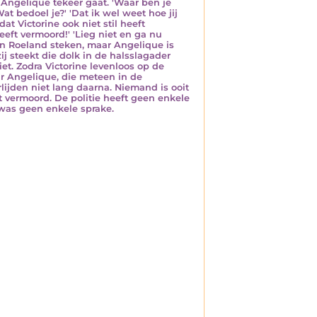
n Angelique tekeer gaat. 'Waar ben je
at bedoel je?' 'Dat ik wel weet hoe jij
 dat Victorine ook niet stil heeft
eft vermoord!' 'Lieg niet en ga nu
 in Roeland steken, maar Angelique is
ij steekt die dolk in de halsslagader
et. Zodra Victorine levenloos op de
aar Angelique, die meteen in de
lijden niet lang daarna. Niemand is ooit
t vermoord. De politie heeft geen enkele
 was geen enkele sprake.