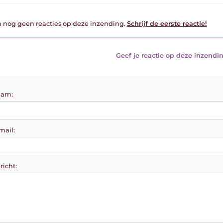
jn nog geen reacties op deze inzending.
Schrijf de eerste reactie!
Geef je reactie op deze inzendin
am:
mail:
richt: