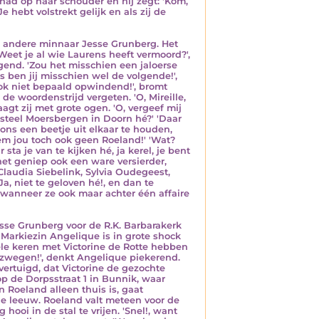
had op haar schouder en hij zegt: 'Kom,
e hebt volstrekt gelijk en als zij de
 andere minnaar Jesse Grunberg. Het
'Weet je al wie Laurens heeft vermoord?',
jgend. 'Zou het misschien een jaloerse
 ben jij misschien wel de volgende!',
ook niet bepaald opwindend!', bromt
 woordenstrijd vergeten. 'O, Mireille,
aagt zij met grote ogen. 'O, vergeef mij
 Kasteel Moersbergen in Doorn hé?' 'Daar
 ons een beetje uit elkaar te houden,
noem jou toch ook geen Roeland!' 'Wat?
sta je van te kijken hé, ja kerel, je bent
 het geniep ook een ware versierder,
Claudia Siebelink, Sylvia Oudegeest,
, niet te geloven hé!, en dan te
 wanneer ze ook maar achter één affaire
esse Grunberg voor de R.K. Barbarakerk
 Markiezin Angelique is in grote shock
kele keren met Victorine de Rotte hebben
rzwegen!', denkt Angelique piekerend.
overtuigd, dat Victorine de gezochte
op de Dorpsstraat 1 in Bunnik, waar
Roeland alleen thuis is, gaat
 de leeuw. Roeland valt meteen voor de
ooi in de stal te vrijen. 'Snel!, want