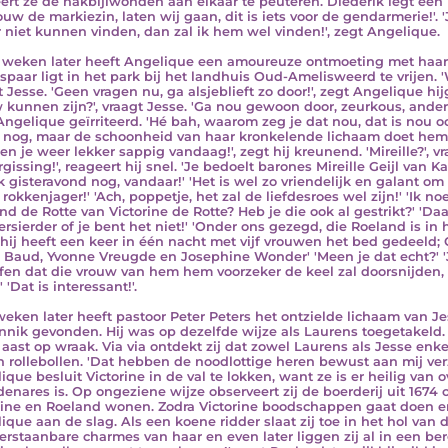
ert ze de hakbijlwonden aan elkaar te peuteren. Diederik legt een 
uw de markiezin, laten wij gaan, dit is iets voor de gendarmerie!'. 'J
 niet kunnen vinden, dan zal ik hem wel vinden!', zegt Angelique.
weken later heeft Angelique een amoureuze ontmoeting met haar
espaar ligt in het park bij het landhuis Oud-Amelisweerd te vrijen. 
t Jesse. 'Geen vragen nu, ga alsjeblieft zo door!', zegt Angelique hi
 kunnen zijn?', vraagt Jesse. 'Ga nou gewoon door, zeurkous, anders
Angelique geïrriteerd. 'Hé bah, waarom zeg je dat nou, dat is nou 
 nog, maar de schoonheid van haar kronkelende lichaam doet hem de
en je weer lekker sappig vandaag!', zegt hij kreunend. 'Mireille?', vr
rgissing!', reageert hij snel. 'Je bedoelt barones Mireille Geijl van
k gisteravond nog, vandaar!' 'Het is wel zo vriendelijk en galant om
rokkenjager!' 'Ach, poppetje, het zal de liefdesroes wel zijn!' 'Ik 
d de Rotte van Victorine de Rotte? Heb je die ook al gestrikt?' 'Daar 
ersierder of je bent het niet!' 'Onder ons gezegd, die Roeland is in
hij heeft een keer in één nacht met vijf vrouwen het bed gedeeld; 
Baud, Yvonne Vreugde en Josephine Wonder' 'Meen je dat echt?' 'Ja
fen dat die vrouw van hem hem voorzeker de keel zal doorsnijden,
 'Dat is interessant!'.
weken later heeft pastoor Peter Peters het ontzielde lichaam van J
nnik gevonden. Hij was op dezelfde wijze als Laurens toegetakeld.
j aast op wraak. Via via ontdekt zij dat zowel Laurens als Jesse en
n rollebollen. 'Dat hebben de noodlottige heren bewust aan mij ve
ique besluit Victorine in de val te lokken, want ze is er heilig van 
enares is. Op ongeziene wijze observeert zij de boerderij uit 1674 
rine en Roeland wonen. Zodra Victorine boodschappen gaat doen en 
ique aan de slag. Als een koene ridder slaat zij toe in het hol van
rstaanbare charmes van haar en even later liggen zij al in een berg h