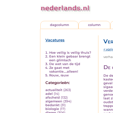
dagcolumn
column
Vacatures
Ver
< vori
Hoe veilig is veilig thuis?
Een klein gebaar brengt
verhaa
een glimlach
De wet van de tijd
De 
Ze gaat met
vakantie….alleen!
Rouw, rauw
De de
kaste
Categorieën:
geval
sigaar
actualiteit
(263)
verde
adel
(14)
genoe
afscheid
(132)
laat 
algemeen
(394)
oudste
bedankt
(31)
trapp
biologie
(17)
wanne
dieren
(306)