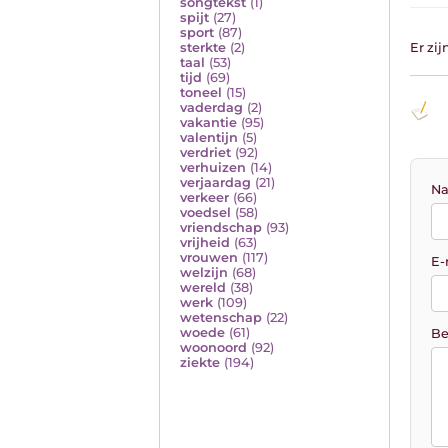
songtekst
(1)
spijt
(27)
sport
(87)
sterkte
(2)
Er zi
taal
(53)
tijd
(69)
toneel
(15)
vaderdag
(2)
vakantie
(95)
valentijn
(5)
verdriet
(92)
verhuizen
(14)
verjaardag
(21)
Na
verkeer
(66)
voedsel
(58)
vriendschap
(93)
vrijheid
(63)
vrouwen
(117)
E-
welzijn
(68)
wereld
(38)
werk
(109)
wetenschap
(22)
woede
(61)
Be
woonoord
(92)
ziekte
(194)