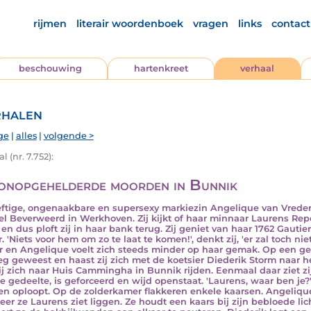
rijmen
literair woordenboek
vragen
links
contact
beschouwing
hartenkreet
verhaal
halen
ge
|
alles
|
volgende >
l (nr. 7.752):
onopgehelderde moorden in Bunnik
ftige, ongenaakbare en supersexy markiezin Angelique van Vreden
el Beverweerd in Werkhoven. Zij kijkt of haar minnaar Laurens Repel
 en dus ploft zij in haar bank terug. Zij geniet van haar 1762 Gaut
. 'Niets voor hem om zo te laat te komen!', denkt zij, 'er zal toch nie
r en Angelique voelt zich steeds minder op haar gemak. Op een g
g geweest en haast zij zich met de koetsier Diederik Storm naar 
zij zich naar Huis Cammingha in Bunnik rijden. Eenmaal daar ziet z
 gedeelte, is geforceerd en wijd openstaat. 'Laurens, waar ben je?', r
en oploopt. Op de zolderkamer flakkeren enkele kaarsen. Angelique
er ze Laurens ziet liggen. Ze houdt een kaars bij zijn bebloede l