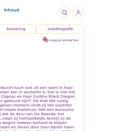
inhoud
bewering
autobiografie
voeg je verhaal toe
burch tuurt wat uit een raam in haar
aer aan in aantocht is. Dat is niet het
ier Cognac en haar Gurkha Black Dragon
ts gebeurd zijn?'. De klok tikt rustig
egeven moment vindt zij het wachten
het mooie koetshuis. Met een barouche
ij dat de deur van De Beesde, het
oept zij herhaaldelijk, terwijl zij de
 begint meteen keihard te krijsen
ichaam en dwars door haar tranen heen