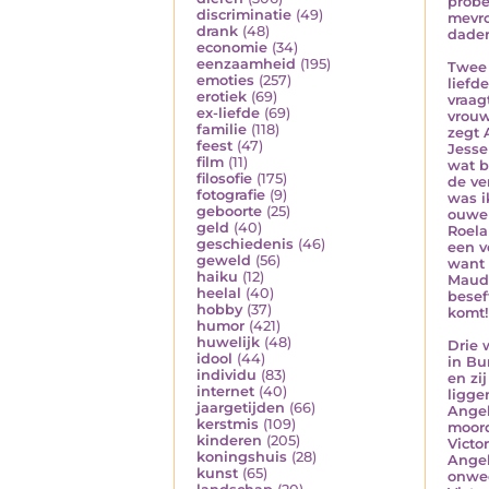
probe
discriminatie
(49)
mevro
drank
(48)
dader
economie
(34)
eenzaamheid
(195)
Twee 
emoties
(257)
liefd
erotiek
(69)
vraag
ex-liefde
(69)
vrouw
familie
(118)
zegt 
feest
(47)
Jesse
film
(11)
wat b
filosofie
(175)
de ve
fotografie
(9)
was i
geboorte
(25)
ouwe 
geld
(40)
Roelan
geschiedenis
(46)
een v
geweld
(56)
want 
haiku
(12)
Maud 
heelal
(40)
besef
hobby
(37)
komt!'
humor
(421)
huwelijk
(48)
Drie 
idool
(44)
in Bu
individu
(83)
en zi
internet
(40)
ligge
jaargetijden
(66)
Angel
kerstmis
(109)
moord
kinderen
(205)
Victo
koningshuis
(28)
Angel
kunst
(65)
onwee