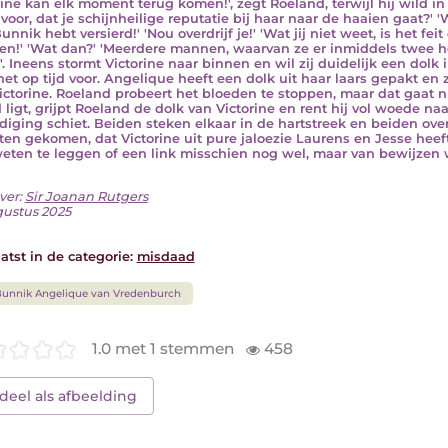
rine kan elk moment terug komen!', zegt Roeland, terwijl hij wild i
voor, dat je schijnheilige reputatie bij haar naar de haaien gaat?' 'W
unnik hebt versierd!' 'Nou overdrijf je!' 'Wat jij niet weet, is het feit
en!' 'Wat dan?' 'Meerdere mannen, waarvan ze er inmiddels twee he
'. Ineens stormt Victorine naar binnen en wil zij duidelijk een dolk
net op tijd voor. Angelique heeft een dolk uit haar laars gepakt en z
ictorine. Roeland probeert het bloeden te stoppen, maar dat gaat ni
 ligt, grijpt Roeland de dolk van Victorine en rent hij vol woede n
diging schiet. Beiden steken elkaar in de hartstreek en beiden over
ten gekomen, dat Victorine uit pure jaloezie Laurens en Jesse heef
weten te leggen of een link misschien nog wel, maar van bewijzen
ver:
Sir Joanan Rutgers
gustus 2025
atst in de categorie:
misdaad
unnik Angelique van Vredenburch
1.0 met 1 stemmen
458
deel als afbeelding