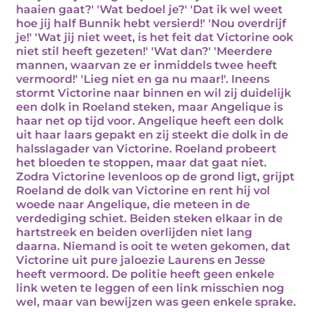
haaien gaat?' 'Wat bedoel je?' 'Dat ik wel weet
hoe jij half Bunnik hebt versierd!' 'Nou overdrijf
je!' 'Wat jij niet weet, is het feit dat Victorine ook
niet stil heeft gezeten!' 'Wat dan?' 'Meerdere
mannen, waarvan ze er inmiddels twee heeft
vermoord!' 'Lieg niet en ga nu maar!'. Ineens
stormt Victorine naar binnen en wil zij duidelijk
een dolk in Roeland steken, maar Angelique is
haar net op tijd voor. Angelique heeft een dolk
uit haar laars gepakt en zij steekt die dolk in de
halsslagader van Victorine. Roeland probeert
het bloeden te stoppen, maar dat gaat niet.
Zodra Victorine levenloos op de grond ligt, grijpt
Roeland de dolk van Victorine en rent hij vol
woede naar Angelique, die meteen in de
verdediging schiet. Beiden steken elkaar in de
hartstreek en beiden overlijden niet lang
daarna. Niemand is ooit te weten gekomen, dat
Victorine uit pure jaloezie Laurens en Jesse
heeft vermoord. De politie heeft geen enkele
link weten te leggen of een link misschien nog
wel, maar van bewijzen was geen enkele sprake.