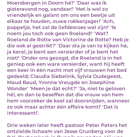
Moersbergen in Doorn hé?' 'Daar was ik
gisteravond nog, vandaar!' 'Het is wel zo
vriendelijk en galant om ons een beetje uit
elkaar te houden, ouwe rokkenjager!' 'Ach,
poppetje, het zal de liefdesroes wel zijn!' 'Ik
noem jou toch ook geen Roeland!' 'Wat?
Roeland de Rotte van Victorine de Rotte? Heb je
die ook al gestrikt?' 'Daar sta je van te kijken hé,
ja kerel, je bent een versierder of je bent het
niet!' 'Onder ons gezegd, die Roeland is in het
geniep ook een ware versierder, want hij heeft
een keer in één nacht met vijf vrouwen het bed
gedeeld; Claudia Siebelink, Sylvia Oudegeest,
Maud Baud, Yvonne Vreugde en Josephine
Wonder' 'Meen je dat echt?' 'Ja, niet te geloven
hé!, en dan te beseffen dat die vrouw van hem
hem voorzeker de keel zal doorsnijden, wanneer
ze ook maar achter één affaire komt!' 'Dat is
interessant!'.
Drie weken later heeft pastoor Peter Peters het
ontzielde lichaam van Jesse Grunberg voor de