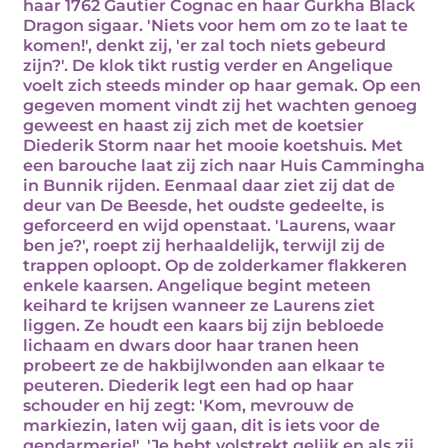
haar 1762 Gautier Cognac en haar Gurkha Black
Dragon sigaar. 'Niets voor hem om zo te laat te
komen!', denkt zij, 'er zal toch niets gebeurd
zijn?'. De klok tikt rustig verder en Angelique
voelt zich steeds minder op haar gemak. Op een
gegeven moment vindt zij het wachten genoeg
geweest en haast zij zich met de koetsier
Diederik Storm naar het mooie koetshuis. Met
een barouche laat zij zich naar Huis Cammingha
in Bunnik rijden. Eenmaal daar ziet zij dat de
deur van De Beesde, het oudste gedeelte, is
geforceerd en wijd openstaat. 'Laurens, waar
ben je?', roept zij herhaaldelijk, terwijl zij de
trappen oploopt. Op de zolderkamer flakkeren
enkele kaarsen. Angelique begint meteen
keihard te krijsen wanneer ze Laurens ziet
liggen. Ze houdt een kaars bij zijn bebloede
lichaam en dwars door haar tranen heen
probeert ze de hakbijlwonden aan elkaar te
peuteren. Diederik legt een had op haar
schouder en hij zegt: 'Kom, mevrouw de
markiezin, laten wij gaan, dit is iets voor de
gendarmerie!'. 'Je hebt volstrekt gelijk en als zij