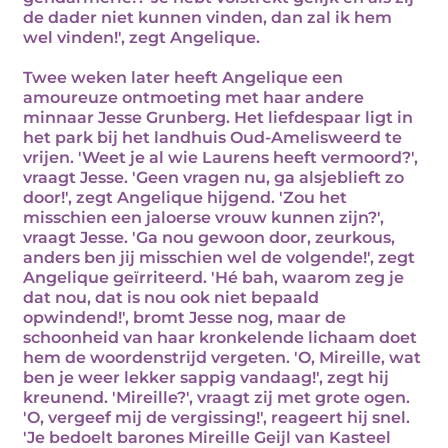
de dader niet kunnen vinden, dan zal ik hem
wel vinden!', zegt Angelique.
Twee weken later heeft Angelique een
amoureuze ontmoeting met haar andere
minnaar Jesse Grunberg. Het liefdespaar ligt in
het park bij het landhuis Oud-Amelisweerd te
vrijen. 'Weet je al wie Laurens heeft vermoord?',
vraagt Jesse. 'Geen vragen nu, ga alsjeblieft zo
door!', zegt Angelique hijgend. 'Zou het
misschien een jaloerse vrouw kunnen zijn?',
vraagt Jesse. 'Ga nou gewoon door, zeurkous,
anders ben jij misschien wel de volgende!', zegt
Angelique geïrriteerd. 'Hé bah, waarom zeg je
dat nou, dat is nou ook niet bepaald
opwindend!', bromt Jesse nog, maar de
schoonheid van haar kronkelende lichaam doet
hem de woordenstrijd vergeten. 'O, Mireille, wat
ben je weer lekker sappig vandaag!', zegt hij
kreunend. 'Mireille?', vraagt zij met grote ogen.
'O, vergeef mij de vergissing!', reageert hij snel.
'Je bedoelt barones Mireille Geijl van Kasteel