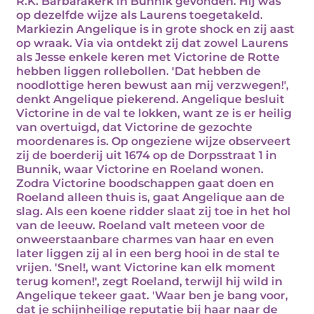
R.K. Barbarakerk in Bunnik gevonden. Hij was
op dezelfde wijze als Laurens toegetakeld.
Markiezin Angelique is in grote shock en zij aast
op wraak. Via via ontdekt zij dat zowel Laurens
als Jesse enkele keren met Victorine de Rotte
hebben liggen rollebollen. 'Dat hebben de
noodlottige heren bewust aan mij verzwegen!',
denkt Angelique piekerend. Angelique besluit
Victorine in de val te lokken, want ze is er heilig
van overtuigd, dat Victorine de gezochte
moordenares is. Op ongeziene wijze observeert
zij de boerderij uit 1674 op de Dorpsstraat 1 in
Bunnik, waar Victorine en Roeland wonen.
Zodra Victorine boodschappen gaat doen en
Roeland alleen thuis is, gaat Angelique aan de
slag. Als een koene ridder slaat zij toe in het hol
van de leeuw. Roeland valt meteen voor de
onweerstaanbare charmes van haar en even
later liggen zij al in een berg hooi in de stal te
vrijen. 'Snel!, want Victorine kan elk moment
terug komen!', zegt Roeland, terwijl hij wild in
Angelique tekeer gaat. 'Waar ben je bang voor,
dat je schijnheilige reputatie bij haar naar de