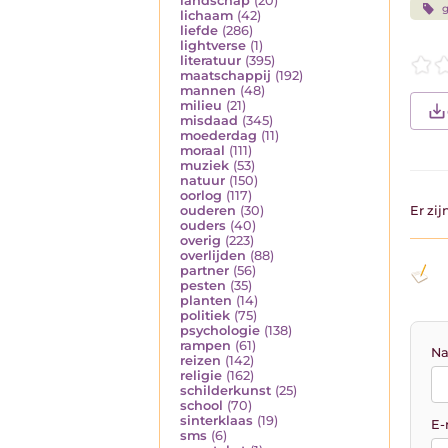
landschap
(20)
g
lichaam
(42)
liefde
(286)
lightverse
(1)
literatuur
(395)
maatschappij
(192)
mannen
(48)
milieu
(21)
misdaad
(345)
moederdag
(11)
moraal
(111)
muziek
(53)
natuur
(150)
oorlog
(117)
ouderen
(30)
Er zi
ouders
(40)
overig
(223)
overlijden
(88)
partner
(56)
pesten
(35)
planten
(14)
politiek
(75)
psychologie
(138)
rampen
(61)
Na
reizen
(142)
religie
(162)
schilderkunst
(25)
school
(70)
sinterklaas
(19)
E-
sms
(6)