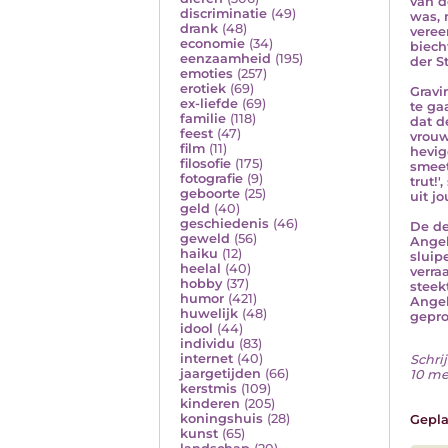
van d
discriminatie
(49)
was, 
drank
(48)
veree
economie
(34)
biech
eenzaamheid
(195)
der S
emoties
(257)
erotiek
(69)
Gravi
ex-liefde
(69)
te ga
familie
(118)
dat d
feest
(47)
vrouw
film
(11)
hevig
filosofie
(175)
smeet
fotografie
(9)
trut!
geboorte
(25)
uit j
geld
(40)
geschiedenis
(46)
De de
geweld
(56)
Angel
haiku
(12)
sluipe
heelal
(40)
verra
hobby
(37)
steek
humor
(421)
Angel
huwelijk
(48)
gepro
idool
(44)
individu
(83)
internet
(40)
Schrij
jaargetijden
(66)
10 me
kerstmis
(109)
kinderen
(205)
koningshuis
(28)
Gepla
kunst
(65)