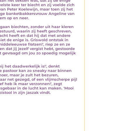
 aan het seksen was, dat zij de enige
elste keer ter biecht en zij voelde zich
an Peter Koelewijn, maar toen zij het
lige banketbakkersvrouw Angeline van
hem op en neer.
gaan biechten, zonder uit haar kleren
gestuurd, waarin zij heeft geschreven,
acht heeft en dat hij dat met andere
et de enige is. Griswold ontstak in
ddeleeuwse fratsen!', riep ze en ze
n dat jij jezelf vergist hebt, gestoorde
rt gevraagd om jou zo spoedig mogelijk
j het daadwerkelijk is!', denkt
te pastoor kan zo sneaky naar binnen
 hoer, maar je zult het bezuren,
aar net gezegd, of een vlijmscherpe pijl
rief heb ik maar verzonnen!', zegt
sgebaar in de lucht kan maken. 'Mooi
stool in zijn jaszak vindt.