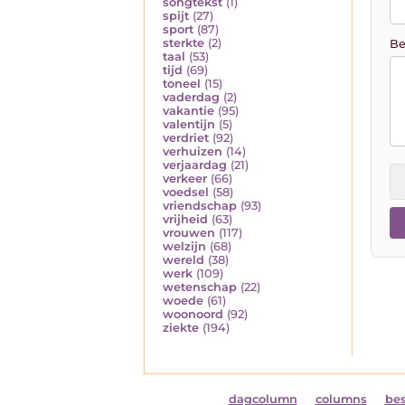
songtekst
(1)
spijt
(27)
sport
(87)
sterkte
(2)
Be
taal
(53)
tijd
(69)
toneel
(15)
vaderdag
(2)
vakantie
(95)
valentijn
(5)
verdriet
(92)
verhuizen
(14)
verjaardag
(21)
verkeer
(66)
voedsel
(58)
vriendschap
(93)
vrijheid
(63)
vrouwen
(117)
welzijn
(68)
wereld
(38)
werk
(109)
wetenschap
(22)
woede
(61)
woonoord
(92)
ziekte
(194)
dagcolumn
columns
be