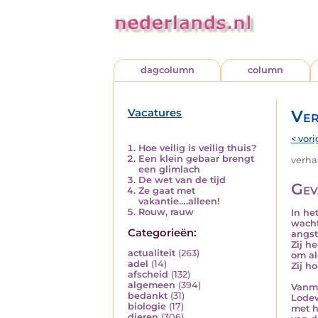
dagcolumn
column
Vacatures
Ver
< vori
Hoe veilig is veilig thuis?
Een klein gebaar brengt
verhaa
een glimlach
De wet van de tijd
Gev
Ze gaat met
vakantie….alleen!
Rouw, rauw
In he
wacht
Categorieën:
angst
Zij h
actualiteit
(263)
om al
adel
(14)
Zij h
afscheid
(132)
algemeen
(394)
Vanmi
bedankt
(31)
Lodew
biologie
(17)
met h
dieren
(306)