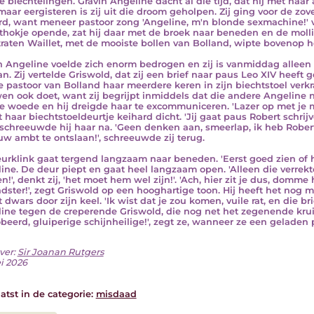
e biechtelingen. Gravin Angeline dacht al die tijd, dat hij met haar
maar eergisteren is zij uit die droom geholpen. Zij ging voor de zove
rd, want meneer pastoor zong 'Angeline, m'n blonde sexmachine!' v
thokje opende, zat hij daar met de broek naar beneden en de mol
traten Waillet, met de mooiste bollen van Bolland, wipte bovenop 
n Angeline voelde zich enorm bedrogen en zij is vanmiddag alleen 
an. Zij vertelde Griswold, dat zij een brief naar paus Leo XIV heeft 
e pastoor van Bolland haar meerdere keren in zijn biechtstoel verkr
en ook doet, want zij begrijpt inmiddels dat die andere Angeline ni
e woede en hij dreigde haar te excommuniceren. 'Lazer op met je mi
 haar biechtstoeldeurtje keihard dicht. 'Jij gaat paus Robert schrijve
', schreeuwde hij haar na. 'Geen denken aan, smeerlap, ik heb Robe
ouw ambt te ontslaan!', schreeuwde zij terug.
urklink gaat tergend langzaam naar beneden. 'Eerst goed zien of hi
ine. De deur piept en gaat heel langzaam open. 'Alleen die verrek
n!', denkt zij, 'het moet hem wel zijn!'. 'Ach, hier zit je dus, domme
adster!', zegt Griswold op een hooghartige toon. Hij heeft het nog m
t dwars door zijn keel. 'Ik wist dat je zou komen, vuile rat, en die b
ine tegen de creperende Griswold, die nog net het zegenende krui
beerd, gluiperige schijnheilige!', zegt ze, wanneer ze een geladen pi
ver:
Sir Joanan Rutgers
i 2026
atst in de categorie:
misdaad