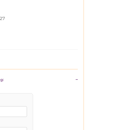
27
g: