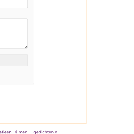
t
afieen
rijmen
gedichten.nl