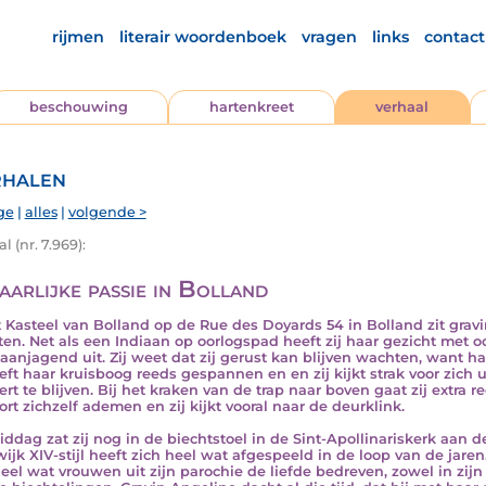
rijmen
literair woordenboek
vragen
links
contact
beschouwing
hartenkreet
verhaal
halen
ge
|
alles
|
volgende >
l (nr. 7.969):
aarlijke passie in Bolland
t Kasteel van Bolland op de Rue des Doyards 54 in Bolland zit gra
en. Net als een Indiaan op oorlogspad heeft zij haar gezicht met oo
aanjagend uit. Zij weet dat zij gerust kan blijven wachten, want 
eeft haar kruisboog reeds gespannen en en zij kijkt strak voor zich ui
ert te blijven. Bij het kraken van de trap naar boven gaat zij extra r
oort zichzelf ademen en zij kijkt vooral naar de deurklink.
ddag zat zij nog in de biechtstoel in de Sint-Apollinariskerk aan d
ijk XIV-stijl heeft zich heel wat afgespeeld in de loop van de jaren
eel wat vrouwen uit zijn parochie de liefde bedreven, zowel in zijn 