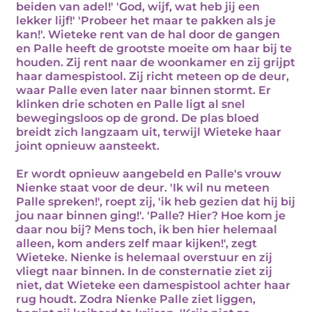
beiden van adel!' 'God, wijf, wat heb jij een
lekker lijf!' 'Probeer het maar te pakken als je
kan!'. Wieteke rent van de hal door de gangen
en Palle heeft de grootste moeite om haar bij te
houden. Zij rent naar de woonkamer en zij grijpt
haar damespistool. Zij richt meteen op de deur,
waar Palle even later naar binnen stormt. Er
klinken drie schoten en Palle ligt al snel
bewegingsloos op de grond. De plas bloed
breidt zich langzaam uit, terwijl Wieteke haar
joint opnieuw aansteekt.
Er wordt opnieuw aangebeld en Palle's vrouw
Nienke staat voor de deur. 'Ik wil nu meteen
Palle spreken!', roept zij, 'ik heb gezien dat hij bij
jou naar binnen ging!'. 'Palle? Hier? Hoe kom je
daar nou bij? Mens toch, ik ben hier helemaal
alleen, kom anders zelf maar kijken!', zegt
Wieteke. Nienke is helemaal overstuur en zij
vliegt naar binnen. In de consternatie ziet zij
niet, dat Wieteke een damespistool achter haar
rug houdt. Zodra Nienke Palle ziet liggen,