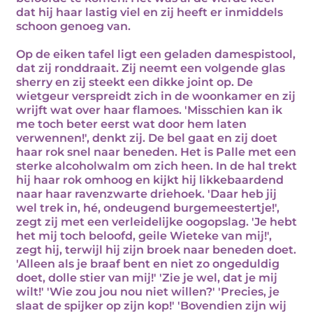
dat hij haar lastig viel en zij heeft er inmiddels
schoon genoeg van.
Op de eiken tafel ligt een geladen damespistool,
dat zij ronddraait. Zij neemt een volgende glas
sherry en zij steekt een dikke joint op. De
wietgeur verspreidt zich in de woonkamer en zij
wrijft wat over haar flamoes. 'Misschien kan ik
me toch beter eerst wat door hem laten
verwennen!', denkt zij. De bel gaat en zij doet
haar rok snel naar beneden. Het is Palle met een
sterke alcoholwalm om zich heen. In de hal trekt
hij haar rok omhoog en kijkt hij likkebaardend
naar haar ravenzwarte driehoek. 'Daar heb jij
wel trek in, hé, ondeugend burgemeestertje!',
zegt zij met een verleidelijke oogopslag. 'Je hebt
het mij toch beloofd, geile Wieteke van mij!',
zegt hij, terwijl hij zijn broek naar beneden doet.
'Alleen als je braaf bent en niet zo ongeduldig
doet, dolle stier van mij!' 'Zie je wel, dat je mij
wilt!' 'Wie zou jou nou niet willen?' 'Precies, je
slaat de spijker op zijn kop!' 'Bovendien zijn wij