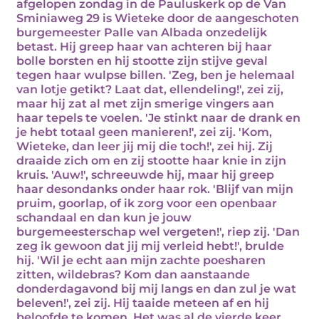
afgelopen zondag in de Pauluskerk op de Van
Sminiaweg 29 is Wieteke door de aangeschoten
burgemeester Palle van Albada onzedelijk
betast. Hij greep haar van achteren bij haar
bolle borsten en hij stootte zijn stijve geval
tegen haar wulpse billen. 'Zeg, ben je helemaal
van lotje getikt? Laat dat, ellendeling!', zei zij,
maar hij zat al met zijn smerige vingers aan
haar tepels te voelen. 'Je stinkt naar de drank en
je hebt totaal geen manieren!', zei zij. 'Kom,
Wieteke, dan leer jij mij die toch!', zei hij. Zij
draaide zich om en zij stootte haar knie in zijn
kruis. 'Auw!', schreeuwde hij, maar hij greep
haar desondanks onder haar rok. 'Blijf van mijn
pruim, goorlap, of ik zorg voor een openbaar
schandaal en dan kun je jouw
burgemeesterschap wel vergeten!', riep zij. 'Dan
zeg ik gewoon dat jij mij verleid hebt!', brulde
hij. 'Wil je echt aan mijn zachte poesharen
zitten, wildebras? Kom dan aanstaande
donderdagavond bij mij langs en dan zul je wat
beleven!', zei zij. Hij taaide meteen af en hij
beloofde te komen. Het was al de vierde keer