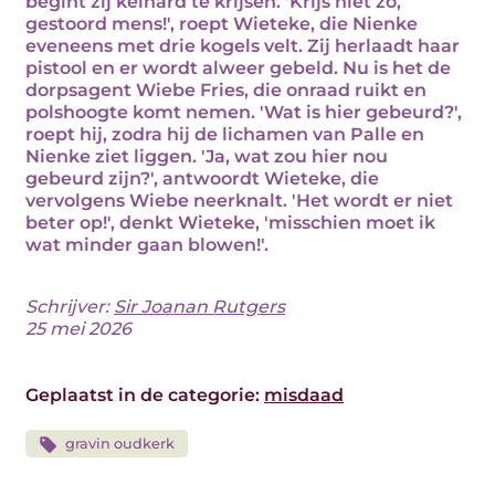
begint zij keihard te krijsen. 'Krijs niet zo,
gestoord mens!', roept Wieteke, die Nienke
eveneens met drie kogels velt. Zij herlaadt haar
pistool en er wordt alweer gebeld. Nu is het de
dorpsagent Wiebe Fries, die onraad ruikt en
polshoogte komt nemen. 'Wat is hier gebeurd?',
roept hij, zodra hij de lichamen van Palle en
Nienke ziet liggen. 'Ja, wat zou hier nou
gebeurd zijn?', antwoordt Wieteke, die
vervolgens Wiebe neerknalt. 'Het wordt er niet
beter op!', denkt Wieteke, 'misschien moet ik
wat minder gaan blowen!'.
Schrijver:
Sir Joanan Rutgers
25 mei 2026
Geplaatst in de categorie:
misdaad
gravin oudkerk