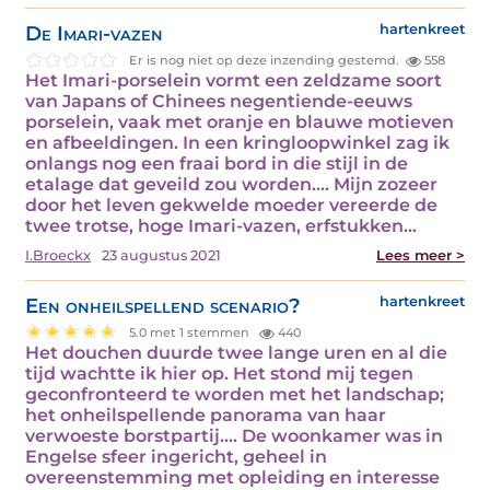
De Imari-vazen
hartenkreet
Er is nog niet op deze inzending gestemd.
558
Het Imari-porselein vormt een zeldzame soort
van Japans of Chinees negentiende-eeuws
porselein, vaak met oranje en blauwe motieven
en afbeeldingen. In een kringloopwinkel zag ik
onlangs nog een fraai bord in die stijl in de
etalage dat geveild zou worden.... Mijn zozeer
door het leven gekwelde moeder vereerde de
twee trotse, hoge Imari-vazen, erfstukken…
I.Broeckx
23 augustus 2021
Lees meer >
Een onheilspellend scenario?
hartenkreet
5.0 met 1 stemmen
440
Het douchen duurde twee lange uren en al die
tijd wachtte ik hier op. Het stond mij tegen
geconfronteerd te worden met het landschap;
het onheilspellende panorama van haar
verwoeste borstpartij.... De woonkamer was in
Engelse sfeer ingericht, geheel in
overeenstemming met opleiding en interesse