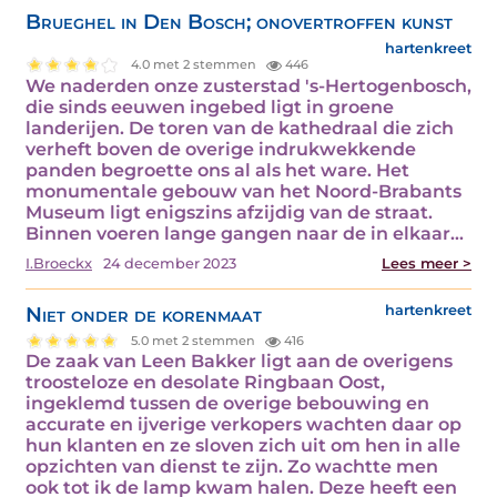
Brueghel in Den Bosch; onovertroffen kunst
hartenkreet
4.0 met 2 stemmen
446
We naderden onze zusterstad 's-Hertogenbosch,
die sinds eeuwen ingebed ligt in groene
landerijen. De toren van de kathedraal die zich
verheft boven de overige indrukwekkende
panden begroette ons al als het ware. Het
monumentale gebouw van het Noord-Brabants
Museum ligt enigszins afzijdig van de straat.
Binnen voeren lange gangen naar de in elkaar…
I.Broeckx
24 december 2023
Lees meer >
Niet onder de korenmaat
hartenkreet
5.0 met 2 stemmen
416
De zaak van Leen Bakker ligt aan de overigens
troosteloze en desolate Ringbaan Oost,
ingeklemd tussen de overige bebouwing en
accurate en ijverige verkopers wachten daar op
hun klanten en ze sloven zich uit om hen in alle
opzichten van dienst te zijn. Zo wachtte men
ook tot ik de lamp kwam halen. Deze heeft een