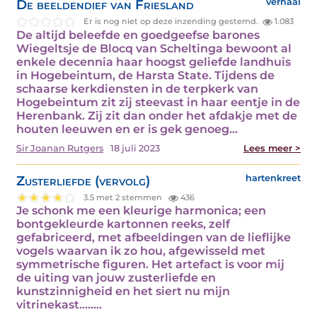
De beeldendief van Friesland
verhaal
Er is nog niet op deze inzending gestemd.
1.083
De altijd beleefde en goedgeefse barones
Wiegeltsje de Blocq van Scheltinga bewoont al
enkele decennia haar hoogst geliefde landhuis
in Hogebeintum, de Harsta State. Tijdens de
schaarse kerkdiensten in de terpkerk van
Hogebeintum zit zij steevast in haar eentje in de
Herenbank. Zij zit dan onder het afdakje met de
houten leeuwen en er is gek genoeg…
Sir Joanan Rutgers
18 juli 2023
Lees meer >
Zusterliefde (vervolg)
hartenkreet
3.5 met 2 stemmen
436
Je schonk me een kleurige harmonica; een
bontgekleurde kartonnen reeks, zelf
gefabriceerd, met afbeeldingen van de lieflijke
vogels waarvan ik zo hou, afgewisseld met
symmetrische figuren. Het artefact is voor mij
de uiting van jouw zusterliefde en
kunstzinnigheid en het siert nu mijn
vitrinekast.....…