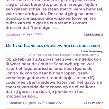
slag of stoot bereikte, placht in vroeger tijden
een glazen schaal te staan met zilveren hengsel,
voer voor antiquairs. De schaal ging na oma's
dood op onnaspeurlijke wijze verloren en ten
huize van mijn goede zus staat nu oma's
dressoir dat "herenigd" is…
I.Broeckx
26 april 2022
Lees meer >
De I van Igoné als onoverwinnelijk runeteken
beschouwing
Er is nog niet op deze inzending gestemd.
775
Op 26 februari 2022 was het zover, eindelijk kon
ik weer naar de Goudse Schouwburg en wel
naar het legendarische fenomeen Igone de
Jongh. Ik kon zo naar binnen lopen, geen
vervelend gedoe met mondkapjes en een IQ-
code meer. Een medewerkster van het gastvrije
theater vertelde de mensen op de zijbalkons,
dat zij gerust op de vrije plekken in het
middenbalkon…
Sir Joanan Rutgers
27 februari 2022
Lees meer >