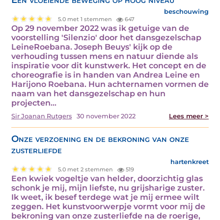
beschouwing
5.0 met 1 stemmen
647
Op 29 november 2022 was ik getuige van de
voorstelling 'Silenzio' door het dansgezelschap
LeineRoebana. Joseph Beuys' kijk op de
verhouding tussen mens en natuur diende als
inspiratie voor dit kunstwerk. Het concept en de
choreografie is in handen van Andrea Leine en
Harijono Roebana. Hun achternamen vormen de
naam van het dansgezelschap en hun
projecten…
Sir Joanan Rutgers
30 november 2022
Lees meer >
Onze verzoening en de bekroning van onze
zusterliefde
hartenkreet
5.0 met 2 stemmen
519
Een kwiek vogeltje van helder, doorzichtig glas
schonk je mij, mijn liefste, nu grijsharige zuster.
Ik weet, ik besef terdege wat je mij ermee wilt
zeggen. Het kunstvoorwerpje vormt voor mij de
bekroning van onze zusterliefde na de roerige,