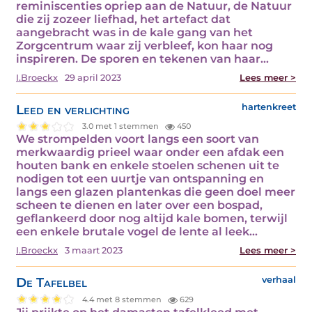
reminiscenties opriep aan de Natuur, de Natuur
die zij zozeer liefhad, het artefact dat
aangebracht was in de kale gang van het
Zorgcentrum waar zij verbleef, kon haar nog
inspireren. De sporen en tekenen van haar…
I.Broeckx
29 april 2023
Lees meer >
Leed en verlichting
hartenkreet
3.0 met 1 stemmen
450
We strompelden voort langs een soort van
merkwaardig prieel waar onder een afdak een
houten bank en enkele stoelen schenen uit te
nodigen tot een uurtje van ontspanning en
langs een glazen plantenkas die geen doel meer
scheen te dienen en later over een bospad,
geflankeerd door nog altijd kale bomen, terwijl
een enkele brutale vogel de lente al leek…
I.Broeckx
3 maart 2023
Lees meer >
De Tafelbel
verhaal
4.4 met 8 stemmen
629