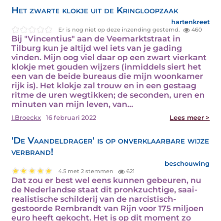
Het zwarte klokje uit de Kringloopzaak
hartenkreet
Er is nog niet op deze inzending gestemd.
460
Bij "Vincentius" aan de Veemarktstraat in
Tilburg kun je altijd wel iets van je gading
vinden. Mijn oog viel daar op een zwart vierkant
klokje met gouden wijzers (inmiddels siert het
een van de beide bureaus die mijn woonkamer
rijk is). Het klokje zal trouw en in een gestaag
ritme de uren wegtikken; de seconden, uren en
minuten van mijn leven, van…
I.Broeckx
16 februari 2022
Lees meer >
'De Vaandeldrager' is op onverklaarbare wijze
verbrand!
beschouwing
4.5 met 2 stemmen
621
Dat zou er best wel eens kunnen gebeuren, nu
de Nederlandse staat dit pronkzuchtige, saai-
realistische schilderij van de narcistisch-
gestoorde Rembrandt van Rijn voor 175 miljoen
euro heeft gekocht. Het is op dit moment zo