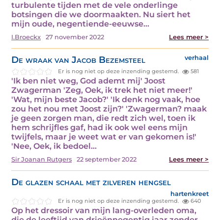
turbulente tijden met de vele onderlinge
botsingen die we doormaakten. Nu siert het
mijn oude, negentiende-eeuwse…
I.Broeckx
27 november 2022
Lees meer >
De wraak van Jacob Bezemsteel
verhaal
Er is nog niet op deze inzending gestemd.
581
'Ik ben niet weg, God ademt mij' Joost
Zwagerman 'Zeg, Oek, ik trek het niet meer!'
'Wat, mijn beste Jacob?' 'Ik denk nog vaak, hoe
zou het nou met Joost zijn?' 'Zwagerman? maak
je geen zorgen man, die redt zich wel, toen ik
hem schrijfles gaf, had ik ook wel eens mijn
twijfels, maar je weet wat er van gekomen is!'
'Nee, Oek, ik bedoel…
Sir Joanan Rutgers
22 september 2022
Lees meer >
De glazen schaal met zilveren hengsel
hartenkreet
Er is nog niet op deze inzending gestemd.
640
Op het dressoir van mijn lang-overleden oma,
die de leeftijd van drieënnegentig jaar zonder