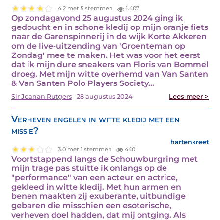
4.2 met 5 stemmen
1.407
Op zondagavond 25 augustus 2024 ging ik
gedoucht en in schone kledij op mijn oranje fiets
naar de Garenspinnerij in de wijk Korte Akkeren
om de live-uitzending van 'Groenteman op
Zondag' mee te maken. Het was voor het eerst
dat ik mijn dure sneakers van Floris van Bommel
droeg. Met mijn witte overhemd van Van Santen
& Van Santen Polo Players Society…
Sir Joanan Rutgers
28 augustus 2024
Lees meer >
Verheven engelen in witte kledij met een
missie?
hartenkreet
3.0 met 1 stemmen
440
Voortstappend langs de Schouwburgring met
mijn trage pas stuitte ik onlangs op de
"performance" van een acteur en actrice,
gekleed in witte kledij. Met hun armen en
benen maakten zij exuberante, uitbundige
gebaren die misschien een esoterische,
verheven doel hadden, dat mij ontging. Als