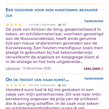
Een geschenk voor mijn kunstzinnig begaafde
zus
hartenkreet
4.0 met 1 stemmen
561
De zaak van Antoon de Jong, gespecialiseerd in
teken- en schildermateriaal, voorheen gevestigd
aan de Nieuwlandstraat, heeft sinds geruime
tijd een nieuw onderkomen gevonden aan de
Korvelseweg. Een houten mensfiguur zoals men
pleegt te gebruiken bij het tekenonderwijs
verwelkomt de argeloze en koopgrage klant al
in de etalage en het hele uitgebreide…
I.Broeckx
13 december 2025
Lees meer >
Om de troost van haar kunst....
hartenkreet
5.0 met 1 stemmen
382
Honderd euro had ik bij me gestoken in een
vakje van mijn portemonnee. Dit was naar mijn
berekening ongeveer de prijs van de artikelen
die ik aan ging schaffen. In de zaak voor teken-
en schilderbenodigdheden vroeg ik om