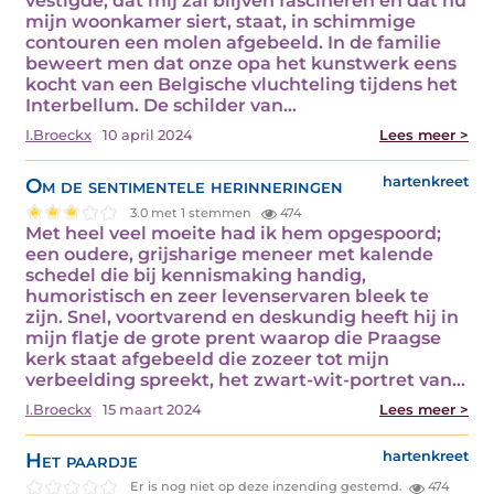
vestigde, dat mij zal blijven fascineren en dat nu
mijn woonkamer siert, staat, in schimmige
contouren een molen afgebeeld. In de familie
beweert men dat onze opa het kunstwerk eens
kocht van een Belgische vluchteling tijdens het
Interbellum. De schilder van…
I.Broeckx
10 april 2024
Lees meer >
Om de sentimentele herinneringen
hartenkreet
3.0 met 1 stemmen
474
Met heel veel moeite had ik hem opgespoord;
een oudere, grijsharige meneer met kalende
schedel die bij kennismaking handig,
humoristisch en zeer levenservaren bleek te
zijn. Snel, voortvarend en deskundig heeft hij in
mijn flatje de grote prent waarop die Praagse
kerk staat afgebeeld die zozeer tot mijn
verbeelding spreekt, het zwart-wit-portret van…
I.Broeckx
15 maart 2024
Lees meer >
Het paardje
hartenkreet
Er is nog niet op deze inzending gestemd.
474