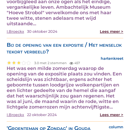
voorbijgleed aan onze ogen als het eindige,
vergankelijke leven. Ambachtelijk Museum
"Hoeve Strobol" verwelkomde ons met haar
twee witte, stenen adelaars met wijd
uitstaande…
I.Broeckx
30 oktober 2024
Lees meer >
Bij de opening van een expositie / Het menselijk
tekort verbeeld?
hartenkreet
3.0 met 2 stemmen
457
Het was een milde zomerdag waarop de
opening van de expositie plaats zou vinden. Een
scheidslijn was zichtbaar, ergens achter het
geboomte tussen loodgrijze wolkenpartijen en
een lichter gedeelte van de hemel die aangaf
dat het waarschijnlijk zou gaan regenen. Het
was al juni, de maand waarin de rode, witte en
lichtgele zomerrozen mijn achtenvijftigste…
I.Broeckx
22 oktober 2024
Lees meer >
'Groenteman op Zondag' in Gouda
column