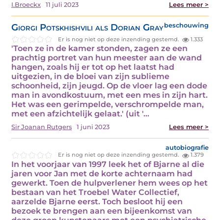
I.Broeckx
11 juli 2023
Lees meer >
Giorgi Potskhishvili als Dorian Gray
beschouwing
Er is nog niet op deze inzending gestemd.
1.333
'Toen ze in de kamer stonden, zagen ze een
prachtig portret van hun meester aan de wand
hangen, zoals hij er tot op het laatst had
uitgezien, in de bloei van zijn sublieme
schoonheid, zijn jeugd. Op de vloer lag een dode
man in avondkostuum, met een mes in zijn hart.
Het was een gerimpelde, verschrompelde man,
met een afzichtelijk gelaat.' (uit '…
Sir Joanan Rutgers
1 juni 2023
Lees meer >
autobiografie
Er is nog niet op deze inzending gestemd.
1.379
In het voorjaar van 1997 leek het of Bjarne al die
jaren voor Jan met de korte achternaam had
gewerkt. Toen de hulpverlener hem wees op het
bestaan van het Troebel Water Collectief,
aarzelde Bjarne eerst. Toch besloot hij een
bezoek te brengen aan een bijeenkomst van