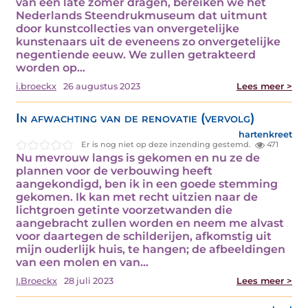
van een late zomer dragen, bereiken we het
Nederlands Steendrukmuseum dat uitmunt
door kunstcollecties van onvergetelijke
kunstenaars uit de eveneens zo onvergetelijke
negentiende eeuw. We zullen getrakteerd
worden op…
i.broeckx
26 augustus 2023
Lees meer >
In afwachting van de renovatie (vervolg)
hartenkreet
Er is nog niet op deze inzending gestemd.
471
Nu mevrouw langs is gekomen en nu ze de
plannen voor de verbouwing heeft
aangekondigd, ben ik in een goede stemming
gekomen. Ik kan met recht uitzien naar de
lichtgroen getinte voorzetwanden die
aangebracht zullen worden en neem me alvast
voor daartegen de schilderijen, afkomstig uit
mijn ouderlijk huis, te hangen; de afbeeldingen
van een molen en van…
I.Broeckx
28 juli 2023
Lees meer >