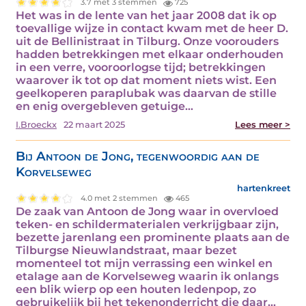
3.7 met 3 stemmen
725
Het was in de lente van het jaar 2008 dat ik op
toevallige wijze in contact kwam met de heer D.
uit de Bellinistraat in Tilburg. Onze voorouders
hadden betrekkingen met elkaar onderhouden
in een verre, vooroorlogse tijd; betrekkingen
waarover ik tot op dat moment niets wist. Een
geelkoperen paraplubak was daarvan de stille
en enig overgebleven getuige…
I.Broeckx
22 maart 2025
Lees meer >
Bij Antoon de Jong, tegenwoordig aan de
Korvelseweg
hartenkreet
4.0 met 2 stemmen
465
De zaak van Antoon de Jong waar in overvloed
teken- en schildermaterialen verkrijgbaar zijn,
bezette jarenlang een prominente plaats aan de
Tilburgse Nieuwlandstraat, maar bezet
momenteel tot mijn verrassing een winkel en
etalage aan de Korvelseweg waarin ik onlangs
een blik wierp op een houten ledenpop, zo
gebruikelijk bij het tekenonderricht die daar…