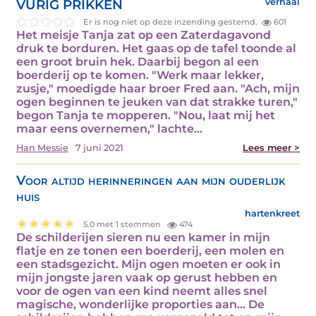
VURIG PRIKKEN
verhaal
Er is nog niet op deze inzending gestemd.
601
Het meisje Tanja zat op een Zaterdagavond
druk te borduren. Het gaas op de tafel toonde al
een groot bruin hek. Daarbij begon al een
boerderij op te komen. "Werk maar lekker,
zusje," moedigde haar broer Fred aan. "Ach, mijn
ogen beginnen te jeuken van dat strakke turen,"
begon Tanja te mopperen. "Nou, laat mij het
maar eens overnemen," lachte…
Han Messie
7 juni 2021
Lees meer >
Voor altijd herinneringen aan mijn ouderlijk
huis
hartenkreet
5.0 met 1 stemmen
474
De schilderijen sieren nu een kamer in mijn
flatje en ze tonen een boerderij, een molen en
een stadsgezicht. Mijn ogen moeten er ook in
mijn jongste jaren vaak op gerust hebben en
voor de ogen van een kind neemt alles snel
magische, wonderlijke proporties aan... De