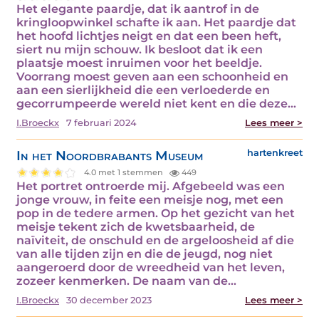
Het elegante paardje, dat ik aantrof in de
kringloopwinkel schafte ik aan. Het paardje dat
het hoofd lichtjes neigt en dat een been heft,
siert nu mijn schouw. Ik besloot dat ik een
plaatsje moest inruimen voor het beeldje.
Voorrang moest geven aan een schoonheid en
aan een sierlijkheid die een verloederde en
gecorrumpeerde wereld niet kent en die deze…
I.Broeckx
7 februari 2024
Lees meer >
In het Noordbrabants Museum
hartenkreet
4.0 met 1 stemmen
449
Het portret ontroerde mij. Afgebeeld was een
jonge vrouw, in feite een meisje nog, met een
pop in de tedere armen. Op het gezicht van het
meisje tekent zich de kwetsbaarheid, de
naïviteit, de onschuld en de argeloosheid af die
van alle tijden zijn en die de jeugd, nog niet
aangeroerd door de wreedheid van het leven,
zozeer kenmerken. De naam van de…
I.Broeckx
30 december 2023
Lees meer >