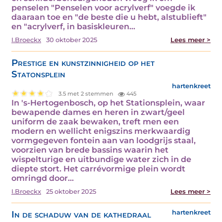
penselen "Penselen voor acrylverf" voegde ik
daaraan toe en "de beste die u hebt, alstublieft"
en "acrylverf, in basiskleuren…
I.Broeckx
30 oktober 2025
Lees meer >
Prestige en kunstzinnigheid op het
Statonsplein
hartenkreet
3.5 met 2 stemmen
445
In 's-Hertogenbosch, op het Stationsplein, waar
bewapende dames en heren in zwart/geel
uniform de zaak bewaken, treft men een
modern en wellicht enigszins merkwaardig
vormgegeven fontein aan van loodgrijs staal,
voorzien van brede bassins waarin het
wispelturige en uitbundige water zich in de
diepte stort. Het carrévormige plein wordt
omringd door…
I.Broeckx
25 oktober 2025
Lees meer >
In de schaduw van de kathedraal
hartenkreet