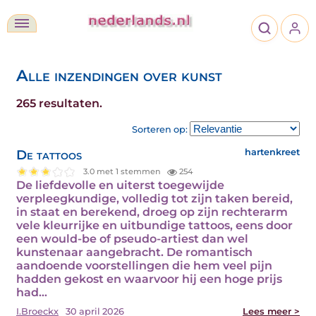
Alle inzendingen over kunst
265 resultaten.
Sorteren op:
De tattoos
hartenkreet
3.0 met 1 stemmen
254
De liefdevolle en uiterst toegewijde
verpleegkundige, volledig tot zijn taken bereid,
in staat en berekend, droeg op zijn rechterarm
vele kleurrijke en uitbundige tattoos, eens door
een would-be of pseudo-artiest dan wel
kunstenaar aangebracht. De romantisch
aandoende voorstellingen die hem veel pijn
hadden gekost en waarvoor hij een hoge prijs
had…
I.Broeckx
30 april 2026
Lees meer >