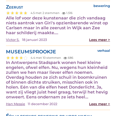
Zeerust
bewering
4.5 met 2 stemmen
1.516
Alle lof voor deze kunstenaar die zich vandaag
niets aantrok van Giri's opzienbarende winst op
Carlsen maar in alle zeerust in Wijk aan Zee
haar schilderij maakte.…
Victor S.
18 januari 2023
Lees meer >
MUSEUMSPROOKJE
verhaal
4.4 met 10 stemmen
686
In Antwerpens Stadspark wonen heel kleine
engelen, ofwel elfen. Nu, wegens hun kleinheid
zullen we hen maar liever elfen noemen.
Overdag houden ze zich schuil in boomkruinen
of binnen dichte struiken, misschien ook in
holen. Eén van die elfen heet Donderlicht. Ja,
want zij vliegt juist heel graag, terwijl het hevig
onweert. Eens ondernam ze iets heel…
Han Messie
11 december 2022
Lees meer >
Één vloeiende beweging op hoog niveau