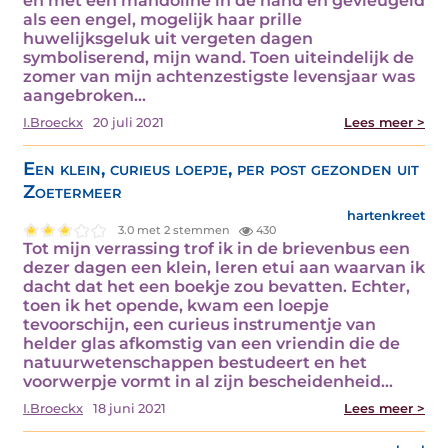
en met een mandoline in de hand en gevleugeld
als een engel, mogelijk haar prille
huwelijksgeluk uit vergeten dagen
symboliserend, mijn wand. Toen uiteindelijk de
zomer van mijn achtenzestigste levensjaar was
aangebroken…
I.Broeckx
20 juli 2021
Lees meer >
Een klein, curieus loepje, per post gezonden uit
Zoetermeer
hartenkreet
3.0 met 2 stemmen
430
Tot mijn verrassing trof ik in de brievenbus een
dezer dagen een klein, leren etui aan waarvan ik
dacht dat het een boekje zou bevatten. Echter,
toen ik het opende, kwam een loepje
tevoorschijn, een curieus instrumentje van
helder glas afkomstig van een vriendin die de
natuurwetenschappen bestudeert en het
voorwerpje vormt in al zijn bescheidenheid…
I.Broeckx
18 juni 2021
Lees meer >