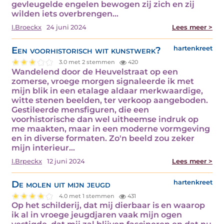
gevleugelde engelen bewogen zij zich en zij
wilden iets overbrengen…
I.Broeckx
24 juni 2024
Lees meer >
Een voorhistorisch wit kunstwerk?
hartenkreet
3.0 met 2 stemmen
420
Wandelend door de Heuvelstraat op een
zomerse, vroege morgen signaleerde ik met
mijn blik in een etalage aldaar merkwaardige,
witte stenen beelden, ter verkoop aangeboden.
Gestileerde mensfiguren, die een
voorhistorische dan wel uitheemse indruk op
me maakten, maar in een moderne vormgeving
en in diverse formaten. Zo'n beeld zou zeker
mijn interieur…
I.Brpeckx
12 juni 2024
Lees meer >
De molen uit mijn jeugd
hartenkreet
4.0 met 1 stemmen
431
Op het schilderij, dat mij dierbaar is en waarop
ik al in vroege jeugdjaren vaak mijn ogen