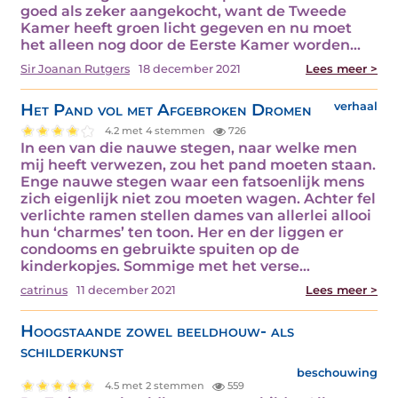
goed als zeker aangekocht, want de Tweede
Kamer heeft groen licht gegeven en nu moet
het alleen nog door de Eerste Kamer worden…
Sir Joanan Rutgers
18 december 2021
Lees meer >
Het Pand vol met Afgebroken Dromen
verhaal
4.2 met 4 stemmen
726
In een van die nauwe stegen, naar welke men
mij heeft verwezen, zou het pand moeten staan.
Enge nauwe stegen waar een fatsoenlijk mens
zich eigenlijk niet zou moeten wagen. Achter fel
verlichte ramen stellen dames van allerlei allooi
hun ‘charmes’ ten toon. Her en der liggen er
condooms en gebruikte spuiten op de
kinderkopjes. Sommige met het verse…
catrinus
11 december 2021
Lees meer >
Hoogstaande zowel beeldhouw- als
schilderkunst
beschouwing
4.5 met 2 stemmen
559