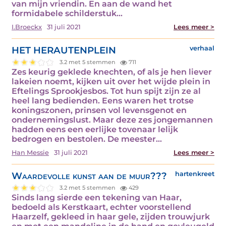
van mijn vriendin. En aan de wand het
formidabele schilderstuk…
I.Broeckx
31 juli 2021
Lees meer >
HET HERAUTENPLEIN
verhaal
3.2 met 5 stemmen
711
Zes keurig geklede knechten, of als je hen liever
lakeien noemt, kijken uit over het wijde plein in
Eftelings Sprookjesbos. Tot hun spijt zijn ze al
heel lang bedienden. Eens waren het trotse
koningszonen, prinsen vol levensgenot en
ondernemingslust. Maar deze zes jongemannen
hadden eens een eerlijke tovenaar lelijk
bedrogen en bestolen. De meester…
Han Messie
31 juli 2021
Lees meer >
Waardevolle kunst aan de muur???
hartenkreet
3.2 met 5 stemmen
429
Sinds lang sierde een tekening van Haar,
bedoeld als Kerstkaart, echter voorstellend
Haarzelf, gekleed in haar gele, zijden trouwjurk