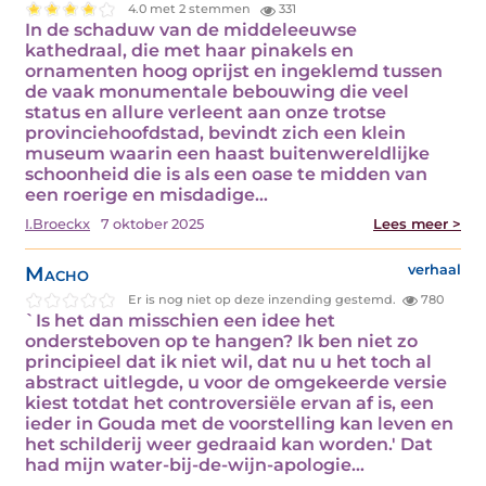
4.0 met 2 stemmen
331
In de schaduw van de middeleeuwse
kathedraal, die met haar pinakels en
ornamenten hoog oprijst en ingeklemd tussen
de vaak monumentale bebouwing die veel
status en allure verleent aan onze trotse
provinciehoofdstad, bevindt zich een klein
museum waarin een haast buitenwereldlijke
schoonheid die is als een oase te midden van
een roerige en misdadige…
I.Broeckx
7 oktober 2025
Lees meer >
Macho
verhaal
Er is nog niet op deze inzending gestemd.
780
`Is het dan misschien een idee het
ondersteboven op te hangen? Ik ben niet zo
principieel dat ik niet wil, dat nu u het toch al
abstract uitlegde, u voor de omgekeerde versie
kiest totdat het controversiële ervan af is, een
ieder in Gouda met de voorstelling kan leven en
het schilderij weer gedraaid kan worden.' Dat
had mijn water-bij-de-wijn-apologie…