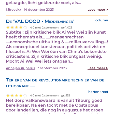
gelaagde, licht gekleurde voet, als…
I.Broeckx
14 december 2023
Lees meer >
De 'VAL DOOD - Middelvinger'
column
4.0 met 2 stemmen
1.023
Subtitel: zijn kritische blik Ai Wei Wei zijn kunst
heeft thema's als... ....mensenrechten
....economische uitbuiting & ....milieuvervuiling...!
Als conceptueel kunstenaar, politiek activist en
filosoof is Ai Wei Wei één van China's bekendste
criticasters. Zijn kritische blik ontgaat weinig.
Mocht Ai Wei Wei iets ontgaan…
Annejan Kuperus
3 september 2023
Lees meer >
Ter ere van de revolutionaire techniek van de
lithografie.....
hartenkreet
4.0 met 2 stemmen
552
Het dorp Valkenswaard is vanuit Tilburg goed
bereikbaar. Na een tocht met de Opstapbus
door landerijen, die nog in augustus het groen