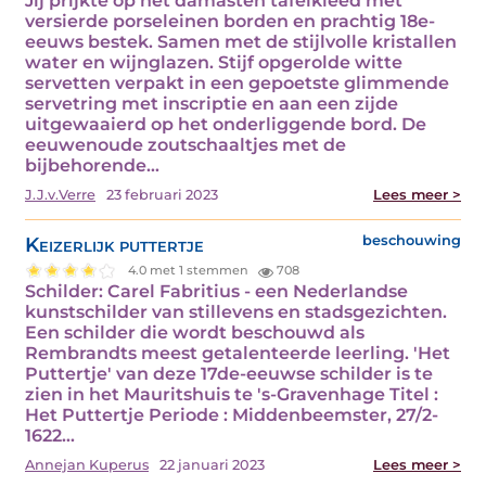
Jij prijkte op het damasten tafelkleed met
versierde porseleinen borden en prachtig 18e-
eeuws bestek. Samen met de stijlvolle kristallen
water en wijnglazen. Stijf opgerolde witte
servetten verpakt in een gepoetste glimmende
servetring met inscriptie en aan een zijde
uitgewaaierd op het onderliggende bord. De
eeuwenoude zoutschaaltjes met de
bijbehorende…
J.J.v.Verre
23 februari 2023
Lees meer >
Keizerlijk puttertje
beschouwing
4.0 met 1 stemmen
708
Schilder: Carel Fabritius - een Nederlandse
kunstschilder van stillevens en stadsgezichten.
Een schilder die wordt beschouwd als
Rembrandts meest getalenteerde leerling. 'Het
Puttertje' van deze 17de-eeuwse schilder is te
zien in het Mauritshuis te 's-Gravenhage Titel :
Het Puttertje Periode : Middenbeemster, 27/2-
1622…
Annejan Kuperus
22 januari 2023
Lees meer >