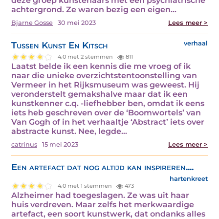
deze groep kunstenaars met een psychiatrische
achtergrond. Ze waren bezig een eigen…
Bjarne Gosse
30 mei 2023
Lees meer >
Tussen Kunst En Kitsch
verhaal
4.0 met 2 stemmen
811
Laatst belde ik een kennis die me vroeg of ik
naar die unieke overzichtstentoonstelling van
Vermeer in het Rijksmuseum was geweest. Hij
veronderstelt gemakshalve maar dat ik een
kunstkenner c.q. -liefhebber ben, omdat ik eens
iets heb geschreven over de ‘Boomwortels’ van
Van Gogh of in het verhaaltje ‘Abstract’ iets over
abstracte kunst. Nee, legde…
catrinus
15 mei 2023
Lees meer >
Een artefact dat nog altijd kan inspireren....
hartenkreet
4.0 met 1 stemmen
473
Alzheimer had toegeslagen. Ze was uit haar
huis verdreven. Maar zelfs het merkwaardige
artefact, een soort kunstwerk, dat ondanks alles