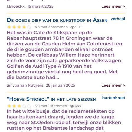
I.Broeckx
15 maart 2025
Lees meer >
De goede dief van de kunstroof in Assen
verhaal
4.3 met 3 stemmen
920
Het was in Café de Klikspaan op de
Rabenhauptstraat 78 in Groningen waar de
dieven van de Gouden Helm van Cotofenesti en
de drie gouden armbanden elkaar ontmoet
hebben. De cafébaas Willem Haze herinnert
zich de voor zijn café geparkeerde Volkswagen
Golf en de Audi Type A 1910 van het
geheimzinnige viertal nog heel erg goed. Met
die laatste auto had…
Sir Joanan Rutgers
28 januari 2025
Lees meer >
"Hoeve Strobol" in het late seizoen
hartenkreet
3.0 met 1 stemmen
644
In het witte busje, dat de reclameteksten op
haar buitenkant draagt, legden we de lange
weg naar St.Oedenrode af, terwijl onze blikken
rustten op het Brabantse landschap dat