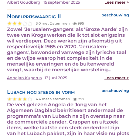
Albert Goudberg
15 september 2025
Lees meer >
Nobelprijswaardig II
beschouwing
3.0 met 2 stemmen
995
Zowel 'Jerusalem-gangers' als 'Broze Aarde' zijn
twee van Krogs werken die ik tot slot enigszins
wil verdiepen. Deze werken zijn afkomstig uit
respectievelijk 1985 en 2020. 'Jerusalem-
gangers', bewonderd vanwege zijn lyrische taal
en de wijze waarop het complexiteit in de
menselijke ervaringen en de buitenwereld
vangt, waarbij de menselijke worsteling…
Annejan Kuperus
13 juni 2025
Lees meer >
Lubach nog steeds in vorm
beschouwing
4.4 met 5 stemmen
797
De veel gelezen Angela de Jong van het
Algemeen Dagblad bekritiseert andermaal de
programma’s van Lubach na zijn overstap naar
de commerciële zender. Grappen en uitzoek
items, welke laatste een sterk onderdeel zijn
van het Lubach pakket, zijn in haar visie nu plots