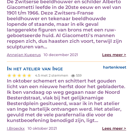
De Zwitserse beeldhouwer en schilder Alberto
Giacometti leefde in de 20ste eeuw en wel van
1901 t/m 1966. Deze Zwitsers-Franse
beeldhouwer en tekenaar beeldhouwde
lopende of staande, maar in elk geval
langgerekte figuren van brons met een ruw-
geboetseerde huid. Al Giacometti's mannen
reppen zich, dus haasten zich voort, terwijl zijn
sculpturen van…
Annejan Kuperus
10 december 2021
Lees meer >
In het atelier van Inge
hartenkreet
4.5 met 2 stemmen
559
In oktober schemert en schittert het gouden
licht van een nieuwe herfst door het gebladerte.
Ik ben vandaag op weg gegaan naar de Noord
Besterdstraat, vlak bij het gelijknamige
Besterdplein gesitueerd, waar ik in het atelier
van Inge hartelijk ontvangen werd. Het atelier,
gevuld met de vele parafernalia die voor de
kunstbeoefening benodigd zijn, ligt…
I.Broeckx
10 oktober 2021
Lees meer >