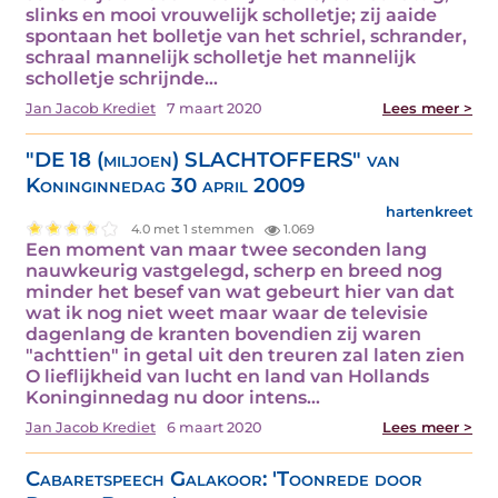
slinks en mooi vrouwelijk scholletje; zij aaide
spontaan het bolletje van het schriel, schrander,
schraal mannelijk scholletje het mannelijk
scholletje schrijnde…
Jan Jacob Krediet
7 maart 2020
Lees meer >
"DE 18 (miljoen) SLACHTOFFERS" van
Koninginnedag 30 april 2009
hartenkreet
4.0 met 1 stemmen
1.069
Een moment van maar twee seconden lang
nauwkeurig vastgelegd, scherp en breed nog
minder het besef van wat gebeurt hier van dat
wat ik nog niet weet maar waar de televisie
dagenlang de kranten bovendien zij waren
"achttien" in getal uit den treuren zal laten zien
O lieflijkheid van lucht en land van Hollands
Koninginnedag nu door intens…
Jan Jacob Krediet
6 maart 2020
Lees meer >
Cabaretspeech Galakoor: 'Toonrede door