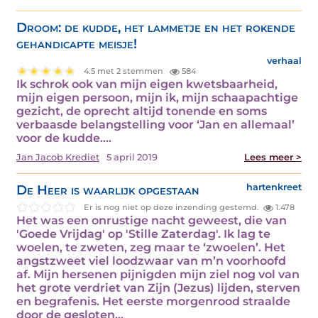
Droom: de kudde, het lammetje en het rokende
gehandicapte meisje!
verhaal
4.5 met 2 stemmen
584
Ik schrok ook van mijn eigen kwetsbaarheid,
mijn eigen persoon, mijn ik, mijn schaapachtige
gezicht, de oprecht altijd tonende en soms
verbaasde belangstelling voor ‘Jan en allemaal’
voor de kudde.…
Jan Jacob Krediet
5 april 2019
Lees meer >
De Heer is waarlijk opgestaan
hartenkreet
Er is nog niet op deze inzending gestemd.
1.478
Het was een onrustige nacht geweest, die van
'Goede Vrijdag' op 'Stille Zaterdag'. Ik lag te
woelen, te zweten, zeg maar te ‘zwoelen’. Het
angstzweet viel loodzwaar van m’n voorhoofd
af. Mijn hersenen pijnigden mijn ziel nog vol van
het grote verdriet van Zijn (Jezus) lijden, sterven
en begrafenis. Het eerste morgenrood straalde
door de gesloten…