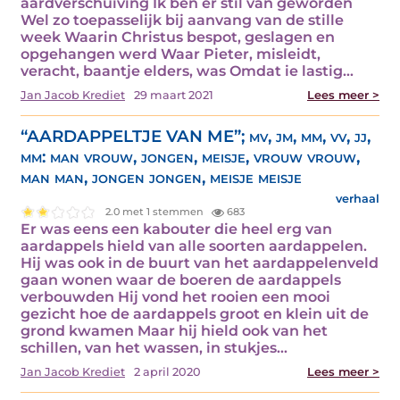
aardverschuiving Ik ben er stil van geworden
Wel zo toepasselijk bij aanvang van de stille
week Waarin Christus bespot, geslagen en
opgehangen werd Waar Pieter, misleidt,
veracht, baantje elders, was Omdat ie lastig…
Jan Jacob Krediet
29 maart 2021
Lees meer >
“AARDAPPELTJE VAN ME”; mv, jm, mm, vv, jj,
mm: man vrouw, jongen, meisje, vrouw vrouw,
man man, jongen jongen, meisje meisje
verhaal
2.0 met 1 stemmen
683
Er was eens een kabouter die heel erg van
aardappels hield van alle soorten aardappelen.
Hij was ook in de buurt van het aardappelenveld
gaan wonen waar de boeren de aardappels
verbouwden Hij vond het rooien een mooi
gezicht hoe de aardappels groot en klein uit de
grond kwamen Maar hij hield ook van het
schillen, van het wassen, in stukjes…
Jan Jacob Krediet
2 april 2020
Lees meer >