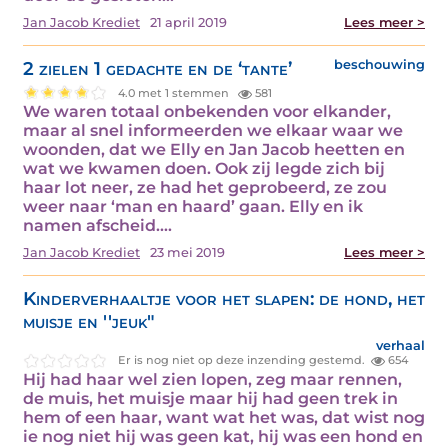
Jan Jacob Krediet
21 april 2019
Lees meer >
2 zielen 1 gedachte en de ‘tante’
beschouwing
4.0 met 1 stemmen
581
We waren totaal onbekenden voor elkander,
maar al snel informeerden we elkaar waar we
woonden, dat we Elly en Jan Jacob heetten en
wat we kwamen doen. Ook zij legde zich bij
haar lot neer, ze had het geprobeerd, ze zou
weer naar ‘man en haard’ gaan. Elly en ik
namen afscheid.…
Jan Jacob Krediet
23 mei 2019
Lees meer >
Kinderverhaaltje voor het slapen: de hond, het
muisje en ''jeuk"
verhaal
Er is nog niet op deze inzending gestemd.
654
Hij had haar wel zien lopen, zeg maar rennen,
de muis, het muisje maar hij had geen trek in
hem of een haar, want wat het was, dat wist nog
ie nog niet hij was geen kat, hij was een hond en