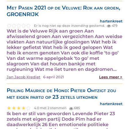
Met Pasen 2021 op de Veluwe: Rijk aan groen,
GROENRIJK
hartenkreet
Er is nog niet op deze inzending gestemd.
479
Wat is de Veluwe Rijk aan groen Aan
afwisselend groen Aan vergezichten Aan weidse
vlakten Aan natuurlijke glooiingen Wat heb ik
lekker gefietst Wat heb ik goed gelopen Wat
heb ik enorm genoten Van ook die koffie ‘to go’
Van dat warme appelgebak ‘to go’ met
slagroom Van dat houten bankje met
rugleuning Wat me liet turen en dagdromen…
Jan Jacob Krediet
6 april 2021
Lees meer >
Peiling Maurice de Hond: Pieter Omtzigt zou
met eigen partij op 23 zetels uitkomen
hartenkreet
4.0 met 2 stemmen
685
Ik ben er stil van geworden Levende Pieter 23
zetels met eigen partij Dode Pim had er
daadwerkelijk 26 Een emotionele politieke