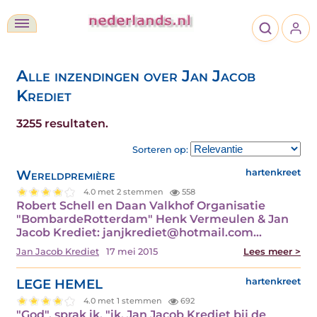
Alle inzendingen over Jan Jacob
Krediet
3255 resultaten.
Sorteren op:
Wereldpremière
hartenkreet
4.0 met 2 stemmen
558
Robert Schell en Daan Valkhof Organisatie
"BombardeRotterdam" Henk Vermeulen & Jan
Jacob Krediet: janjkrediet@hotmail.com…
Jan Jacob Krediet
17 mei 2015
Lees meer >
LEGE HEMEL
hartenkreet
4.0 met 1 stemmen
692
"God", sprak ik, "ik, Jan Jacob Krediet bij de