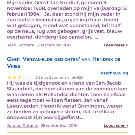
Mijn vader Gerrit Jan Krediet, geboren 9
november 1908, overleden op mijn verjaardag 12
februari 1984. Ja, daar stond hij mijn vader in
zijn laatste levensfase, grijze kop haar, hoofd
wat gebogen, mond wat openstaand, bril half
op de neus, rug wat gebogen, grijs vest, blauw
overhemd, dondergrijze pantelon. …
Jean Fermate
2 september 2017
Lees meer >
Over 'Verzamelde gedichten' van Hendrik de
Vries
beschouwing
2.5 met 2 stemmen
625
Hij was de tijdgenoot en vriend van Jan-Jacob
Slauerhoff, die hem als een van de weinigen kon
waarderen als Hollandse dichter. Toen ze elkaar
eens tegemoet wilden fietsen, Jan vanaf
Leeuwarden, Hendrik vanaf Groningen, waren
ze beiden zo in hogere sferen, dat ze elkaar
onbewust zijn voorbijgefietst.…
Joanan Rutgers
25 september 2010
Lees meer >