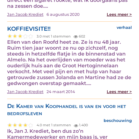
direct een sigaret rookte, wat ik doorgaans pas
na zessen doe.…
Jan Jacob Krediet
6 augustus 2020
Lees meer >
KOFFIEVISITE!!
verhaal
3.0 met 1 stemmen
602
Ellen van den Roofd heet ze. Ze is nu 48 jaar.
Ruim tien jaar woont ze nu op zichzelf, nog
steeds in hetzelfde flatje in de binnenstad van
Almelo. Na het overlijden van moeder was het
ouderlijk huis aan de Groot Hertoginnelaan
verkocht. Met veel pijn en met hulp van haar
getrouwde zussen Jolanda en Martine had ze de
gedwongen overstap gemaakt.…
Jan Jacob Krediet
24 maart 2014
Lees meer >
De Kamer van Koophandel is van en voor het
bedrijfsleven
beschouwing
4.0 met 1 stemmen
1.400
Ik, Jan J. Krediet, ben dus zo’n
Kamermedewerker en mijn baas is, ver