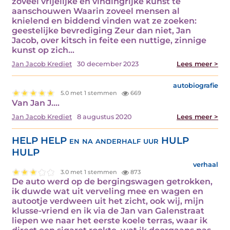
zoveel vrijelijke en vindingrijke kunst te
aanschouwen Waarin zoveel mensen al
knielend en biddend vinden wat ze zoeken:
geestelijke bevrediging Zeur dan niet, Jan
Jacob, over kitsch in feite een nuttige, zinnige
kunst op zich…
Jan Jacob Krediet
30 december 2023
Lees meer >
autobiografie
5.0 met 1 stemmen
669
Van Jan J.…
Jan Jacob Krediet
8 augustus 2020
Lees meer >
HELP HELP en na anderhalf uur HULP
HULP
verhaal
3.0 met 1 stemmen
873
De auto werd op de bergingswagen getrokken,
ik duwde wat uit verveling mee en wagen en
autootje verdween uit het zicht, ook wij, mijn
klusse-vriend en ik via de Jan van Galenstraat
liepen we naar het eerste koele terras, waar ik