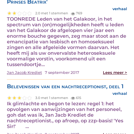
Prinses Beatrix'
verhaal
2.0 met 1 stemmen
769
TOONREDE Leden van het Galakoor, in het
spectrum van (on)mogelijkheden heeft u leden
van het Galakoor de afgelopen vier jaar een
enorme bouche gegeven, zeg maar stoot aan de
emancipatie van lesbisch en homoseksueel
zingen en alle afgeleide vormen daarvan. Het
heeft mij als uw onvervalste heteroseksuele
voormalige vorstin, voorkomend uit een
tussendoortje…
Jan Jacob Krediet
7 september 2017
Lees meer >
Belevenissen van een nachtreceptionist, deel 1
verhaal
3.0 met 1 stemmen
615
Ik glimlachte en begon te lezen: regel 1: het
opvolgen van aanwijzingen van het personeel,
goh dat was ik, Jan Jacb Krediet de
nachtreceptionist., op afroep, op zzp-basis! 'Yes
Sir!' …