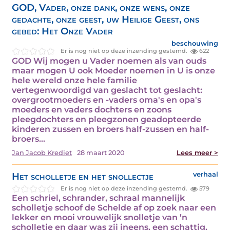
GOD, Vader, onze dank, onze wens, onze
gedachte, onze geest, uw Heilige Geest, ons
gebed: Het Onze Vader
beschouwing
Er is nog niet op deze inzending gestemd.
622
GOD Wij mogen u Vader noemen als van ouds
maar mogen U ook Moeder noemen in U is onze
hele wereld onze hele familie
vertegenwoordigd van geslacht tot geslacht:
overgrootmoeders en -vaders oma's en opa's
moeders en vaders dochters en zoons
pleegdochters en pleegzonen geadopteerde
kinderen zussen en broers half-zussen en half-
broers…
Jan Jacob Krediet
28 maart 2020
Lees meer >
Het scholletje en het snollectje
verhaal
Er is nog niet op deze inzending gestemd.
579
Een schriel, schrander, schraal mannelijk
scholletje schoof de Schelde af op zoek naar een
lekker en mooi vrouwelijk snolletje van ’n
scholletje en daar was zij ineens, een schattig,