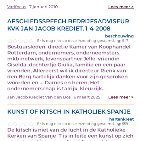
Varifocus
7 januari 2010
Lees meer >
AFSCHIEDSSPEECH BEDRIJFSADVISEUR
KVK JAN JACOB KREDIET, 1-4-2008
beschouwing
Er is nog niet op deze inzending gestemd.
947
Bestuursleden, directie Kamer van Koophandel
Rotterdam, ondernemers, onderneemsters,
mkb-netwerk, levenspartner Jelle, vriendin
Giselda, dochtertje Giulia, familie en een paar
vrienden, Allereerst wil ik directeur Rienk van
den Berg hartelijk danken voor zijn gesproken
woorden en.... Dames en heren, Het
ondernemerschap is talrijk, kleurrijk…
Jan Jacob Krediet Van den Bos
6 maart 2025
Lees meer >
KUNST OF KITSCH IN KATHOLIEK SPANJE
hartenkreet
Er is nog niet op deze inzending gestemd.
559
De kitsch is niet van de lucht in de Katholieke
Kerken van Spanje 'T is in feite een kunst op zich