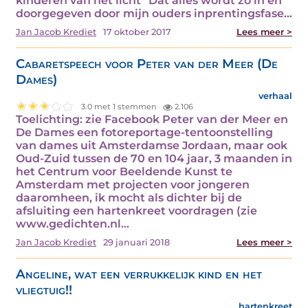
kinderen van het licht" Dat alles wordt zo in en
doorgegeven door mijn ouders inprentingsfase…
Jan Jacob Krediet
17 oktober 2017
Lees meer >
Cabaretspeech voor Peter van der Meer (De
Dames)
verhaal
3.0 met 1 stemmen
2.106
Toelichting: zie Facebook Peter van der Meer en
De Dames een fotoreportage-tentoonstelling
van dames uit Amsterdamse Jordaan, maar ook
Oud-Zuid tussen de 70 en 104 jaar, 3 maanden in
het Centrum voor Beeldende Kunst te
Amsterdam met projecten voor jongeren
daaromheen, ik mocht als dichter bij de
afsluiting een hartenkreet voordragen (zie
www.gedichten.nl…
Jan Jacob Krediet
29 januari 2018
Lees meer >
Angeline, wat een verrukkelijk kind en het
vliegtuig!!
hartenkreet