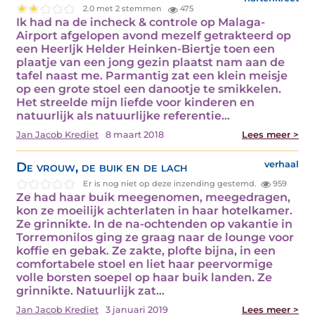
2.0 met 2 stemmen
475
Ik had na de incheck & controle op Malaga-
Airport afgelopen avond mezelf getrakteerd op
een Heerljk Helder Heinken-Biertje toen een
plaatje van een jong gezin plaatst nam aan de
tafel naast me. Parmantig zat een klein meisje
op een grote stoel een danootje te smikkelen.
Het streelde mijn liefde voor kinderen en
natuurlijk als natuurlijke referentie…
Jan Jacob Krediet
8 maart 2018
Lees meer >
De vrouw, de buik en de lach
verhaal
Er is nog niet op deze inzending gestemd.
959
Ze had haar buik meegenomen, meegedragen,
kon ze moeilijk achterlaten in haar hotelkamer.
Ze grinnikte. In de na-ochtenden op vakantie in
Torremonilos ging ze graag naar de lounge voor
koffie en gebak. Ze zakte, plofte bijna, in een
comfortabele stoel en liet haar peervormige
volle borsten soepel op haar buik landen. Ze
grinnikte. Natuurlijk zat…
Jan Jacob Krediet
3 januari 2019
Lees meer >