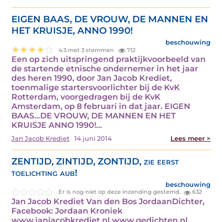
EIGEN BAAS, DE VROUW, DE MANNEN EN
HET KRUISJE, ANNO 1990!
beschouwing
4.3 met 3 stemmen
712
Een op zich uitspringend praktijkvoorbeeld van
de startende etnische ondernemer in het jaar
des heren 1990, door Jan Jacob Krediet,
toenmalige startersvoorlichter bij de KvK
Rotterdam, voorgedragen bij de KvK
Amsterdam, op 8 februari in dat jaar. EIGEN
BAAS…DE VROUW, DE MANNEN EN HET
KRUISJE ANNO 1990!…
Jan Jacob Krediet
14 juni 2014
Lees meer >
ZENTIJD, ZINTIJD, ZONTIJD, zie eerst
toelichting aub!
beschouwing
Er is nog niet op deze inzending gestemd.
632
Jan Jacob Krediet Van den Bos JordaanDichter,
Facebook: Jordaan Kroniek
www.janjacobkrediet.nl www.gedichten.nl