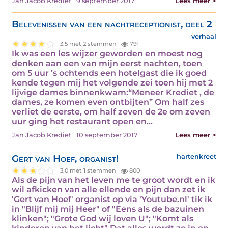
Jan Jacob Krediet
9 september 2017
Lees meer >
Belevenissen van een nachtreceptionist, deel 2
verhaal
3.5 met 2 stemmen
791
Ik was een les wijzer geworden en moest nog
denken aan een van mijn eerst nachten, toen
om 5 uur ’s ochtends een hotelgast die ik goed
kende tegen mij het volgende zei toen hij met 2
lijvige dames binnenkwam:“Meneer Krediet , de
dames, ze komen even ontbijten” Om half zes
verliet de eerste, om half zeven de 2e om zeven
uur ging het restaurant open en…
Jan Jacob Krediet
10 september 2017
Lees meer >
Gert van Hoef, organist!
hartenkreet
3.0 met 1 stemmen
800
Als de pijn van het leven me te groot wordt en ik
wil afkicken van alle ellende en pijn dan zet ik
'Gert van Hoef' organist op via 'Youtube.nl' tik ik
in "Blijf mij mij Heer" of "Eens als de bazuinen
klinken"; "Grote God wij loven U"; "Komt als