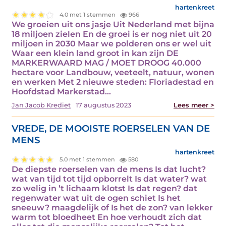
hartenkreet
4.0 met 1 stemmen
966
We groeien uit ons jasje Uit Nederland met bijna
18 miljoen zielen En de groei is er nog niet uit 20
miljoen in 2030 Maar we polderen ons er wel uit
Waar een klein land groot in kan zijn DE
MARKERWAARD MAG / MOET DROOG 40.000
hectare voor Landbouw, veeteelt, natuur, wonen
en werken Met 2 nieuwe steden: Floriadestad en
Hoofdstad Markerstad…
Jan Jacob Krediet
17 augustus 2023
Lees meer >
VREDE, DE MOOISTE ROERSELEN VAN DE
MENS
hartenkreet
5.0 met 1 stemmen
580
De diepste roerselen van de mens Is dat lucht?
wat van tijd tot tijd opborrelt Is dat water? wat
zo welig in ’t lichaam klotst Is dat regen? dat
regenwater wat uit de ogen schiet Is het
sneeuw? maagdelijk of Is het de zon? van lekker
warm tot bloedheet En hoe verhoudt zich dat