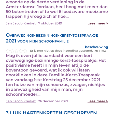
woonde op de derde verdieping in de
Amsterdamse Jordaan, heel hoog met meer dan
50 betontreden of te wel 6 loodzware moeizame
trappen hij vroeg zich af hoe…
Jan Jacob Krediet
7 oktober 2019
Lees meer >
Overwegings-bezinnings-kerst-toespraakje
2021 voor mijn schoonfamilie
beschouwing
Er is nog niet op deze inzending gestemd.
1.492
Mag ik even jullie aandacht voor een kort
overwegings-bezinnings-kerst-toespraakje. Het
positivisme heeft in mijn leven altijd de
boventoon gevoerd, wat ik ook wil laten
doorklinken in deze Familie-Kerst-Toespraak
van vandaag 1ste Kerstdag 25 december 2021
ten huize van mijn schoonzus, zwager, nichtjes
in aanwezigheid van mijn man, mijn
schoonmoeder…
Jan Jacob Krediet
26 december 2021
Lees meer >
3 LUIK HARTENKRETEN GESCHREVEN