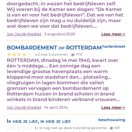
doorgedacht, in wezen het bedrijfsleven zelf.
Wij voeren bij de Kamer een slogan: “De Kamer
is van en voor het bedrijfsleven”. Dat we van het
bedrijfsleven zijn mag u nu duidelijk zijn, maar
wat doen we voor dat bedrijfsleven.…
Jan Jacob Krediet
3 augustus 2020
Lees meer >
BOMBARDEMENT op ROTTERDAM
hartenkreet
4.0 met 3 stemmen
779
ROTTERDAM, dinsdag 14 mei 1940, kwart over
één ‘s middags.... Een zonnige dag een
levendige grootse havenplaats een warm
kloppend mooi stadshart dan... plotseling…
vliegtuigen in lagen bommen die vallen
grenzen vervagen een bombardement op
Rotterdam huizen in brand scholen in brand
winkels in brand kinderen verbrand vrouwen…
Jan Jacob Krediet
14 april 2014
Lees meer >
Ik heb je lief, ik heb je lief
beschouwing
Er is nog niet op deze inzending gestemd.
937