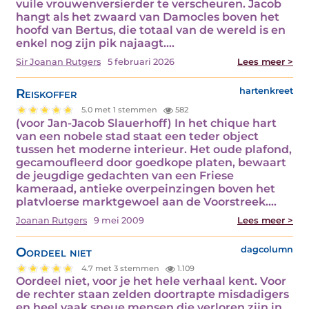
vuile vrouwenversierder te verscheuren. Jacob
hangt als het zwaard van Damocles boven het
hoofd van Bertus, die totaal van de wereld is en
enkel nog zijn pik najaagt.…
Sir Joanan Rutgers
5 februari 2026
Lees meer >
Reiskoffer
hartenkreet
5.0 met 1 stemmen
582
(voor Jan-Jacob Slauerhoff) In het chique hart
van een nobele stad staat een teder object
tussen het moderne interieur. Het oude plafond,
gecamoufleerd door goedkope platen, bewaart
de jeugdige gedachten van een Friese
kameraad, antieke overpeinzingen boven het
platvloerse marktgewoel aan de Voorstreek.…
Joanan Rutgers
9 mei 2009
Lees meer >
Oordeel niet
dagcolumn
4.7 met 3 stemmen
1.109
Oordeel niet, voor je het hele verhaal kent. Voor
de rechter staan zelden doortrapte misdadigers
en heel vaak sneue mensen die verloren zijn in