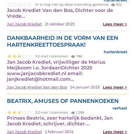
hartenkreet
Er is nog niet op deze inzending gestemd.
502
Jacob Krediet Van den Bos, Dichter voor de
Vrede…
Jan Jacob Krediet
21 oktober 2023
Lees meer >
DANKBAARHEID IN DE VORM VAN EEN
HARTENKREETTOESPRAAK!
hartenkreet
3.0 met 1 stemmen
786
Jan Jacob Krediet, vrijwilliger de Marius
Meijboom i.o. JordaanDichter 2025
www.janjacobkrediet.nl email:
janjkrediet@hotmail.com…
Jan Jacob Krediet Van den Bos
24 januari 2025
Lees meer >
BEATRIX, AMUSES OF PANNENKOEKEN
verhaal
3.0 met 1 stemmen
1.298
Prinses Beatrix, zeer hartelijk bedankt, Jan
Jacob Krediet, schrijver, dichter.…
Jan Jacob Krediet
2 februari 2014
Lees meer >