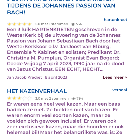
TIJDENS DE JOHANNES PASSION VAN
BACH!
hartenkreet
5.0 met 1 stemmen
554
Een 3 luik HARTENKRETEN geschreven in de
WesterKerk bij de uitvoering van de Johannes
Passion van Johann Sebastiaan Bach door het
WesterKerkkoor o.l.v. JanJoost van Elburg;
Ensemble ’t Kabinet en solisten; Predikant Dr.
Christina M. Pumplun, Organist Evan Bogerd;
Goede Vrijdag 7 april 2023, 1990 jaar na de dood
van Jezus Christus. EEN ECHT, HECHT…
Jan Jacob Krediet
8 april 2023
Lees meer >
HET KAZENVERHAAL
verhaal
3.0 met 2 stemmen
794
Er waren eens heel veel kazen. Maar een baas
hadden ze niet. Ze hielden niet van bazen. Er
waren enorm veel soorten kazen, maar ze
voelden zich gewoon inclusief. Er waren ook
zeer exclusieve kazen, maar die hoorden er ook
helemaal bij! Maar het belangrijkste was, is: Ze