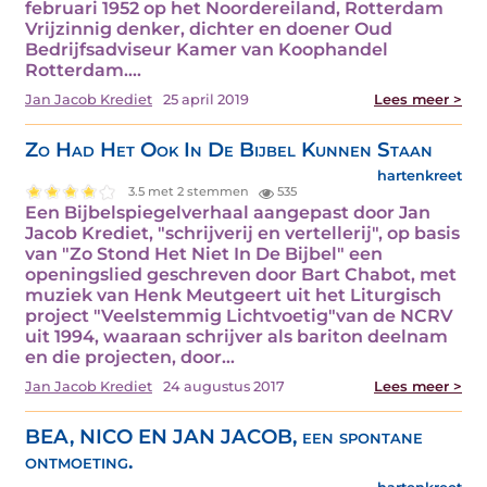
februari 1952 op het Noordereiland, Rotterdam
Vrijzinnig denker, dichter en doener Oud
Bedrijfsadviseur Kamer van Koophandel
Rotterdam.…
Jan Jacob Krediet
25 april 2019
Lees meer >
Zo Had Het Ook In De Bijbel Kunnen Staan
hartenkreet
3.5 met 2 stemmen
535
Een Bijbelspiegelverhaal aangepast door Jan
Jacob Krediet, "schrijverij en vertellerij", op basis
van "Zo Stond Het Niet In De Bijbel" een
openingslied geschreven door Bart Chabot, met
muziek van Henk Meutgeert uit het Liturgisch
project "Veelstemmig Lichtvoetig"van de NCRV
uit 1994, waaraan schrijver als bariton deelnam
en die projecten, door…
Jan Jacob Krediet
24 augustus 2017
Lees meer >
BEA, NICO EN JAN JACOB, een spontane
ontmoeting.