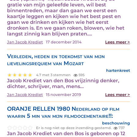
gratie van mijn geleefde leven, wil best
binnentreden, maar dan gaan we eerst een
kaartje leggen en kijken wie het best pest en
gaan we drinken en kijken wie het eerst
dronken is. En we gaan roken, blowen, wie het
langst zinnig kan blijven praten.…
Jan Jacob Krediet
17 december 2014
Lees meer >
Verleden, heden en toekomst van mijn
lievelingsrequiem van Mozart
hartenkreet
4.7 met 3 stemmen
595
Jacob Krediet van den Bos vrijzinnig denker,
dichter, schrijver, man, mens…
Jan Jacob Krediet
15 november 2019
Lees meer >
ORANJE RELLEN 1980 Nederland op film
waarin 5 min van mijn filmdocementaire!!:
beschouwing
Er is nog niet op deze inzending gestemd.
737
Jan Jacob Krediet van den Bos is geboren op 12