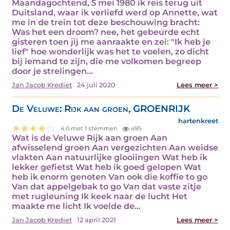
Maandagochtend, 5 mei 1980 ik reis terug uit
Duitsland, waar ik verliefd werd op Annette, wat
me in de trein tot deze beschouwing bracht:
Was het een droom? nee, het gebeurde echt
gisteren toen jij me aanraakte en zei: "Ik heb je
lief" hoe wonderlijk was het te voelen, zo dicht
bij iemand te zijn, die me volkomen begreep
door je strelingen…
Jan Jacob Krediet
24 juli 2020
Lees meer >
De Veluwe: Rijk aan groen, GROENRIJK
hartenkreet
4.0 met 1 stemmen
495
Wat is de Veluwe Rijk aan groen Aan
afwisselend groen Aan vergezichten Aan weidse
vlakten Aan natuurlijke glooiingen Wat heb ik
lekker gefietst Wat heb ik goed gelopen Wat
heb ik enorm genoten Van ook die koffie to go
Van dat appelgebak to go Van dat vaste zitje
met rugleuning Ik keek naar de lucht Het
maakte me licht Ik voelde de…
Jan Jacob Krediet
12 april 2021
Lees meer >