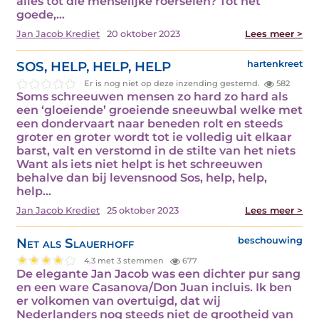
alles tot die menselijke roerselen? Tot het
goede,…
Jan Jacob Krediet
20 oktober 2023
Lees meer >
SOS, HELP, HELP, HELP
hartenkreet
Er is nog niet op deze inzending gestemd.
582
Soms schreeuwen mensen zo hard zo hard als
een ‘gloeiende’ groeiende sneeuwbal welke met
een dondervaart naar beneden rolt en steeds
groter en groter wordt tot ie volledig uit elkaar
barst, valt en verstomd in de stilte van het niets
Want als iets niet helpt is het schreeuwen
behalve dan bij levensnood Sos, help, help,
help…
Jan Jacob Krediet
25 oktober 2023
Lees meer >
Net als Slauerhoff
beschouwing
4.3 met 3 stemmen
677
De elegante Jan Jacob was een dichter pur sang
en een ware Casanova/Don Juan incluis. Ik ben
er volkomen van overtuigd, dat wij
Nederlanders nog steeds niet de grootheid van