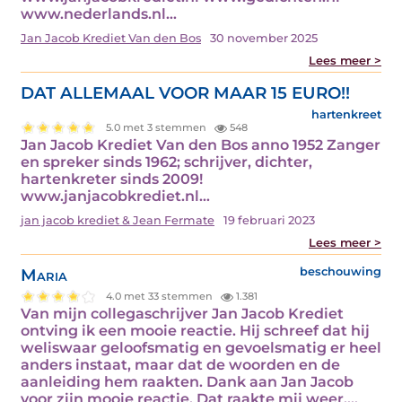
www.nederlands.nl…
Jan Jacob Krediet Van den Bos
30 november 2025
Lees meer >
DAT ALLEMAAL VOOR MAAR 15 EURO!!
hartenkreet
5.0 met 3 stemmen
548
Jan Jacob Krediet Van den Bos anno 1952 Zanger
en spreker sinds 1962; schrijver, dichter,
hartenkreter sinds 2009!
www.janjacobkrediet.nl…
jan jacob krediet & Jean Fermate
19 februari 2023
Lees meer >
Maria
beschouwing
4.0 met 33 stemmen
1.381
Van mijn collegaschrijver Jan Jacob Krediet
ontving ik een mooie reactie. Hij schreef dat hij
weliswaar geloofsmatig en gevoelsmatig er heel
anders instaat, maar dat de woorden en de
aanleiding hem raakten. Dank aan Jan Jacob
voor zijn mooie reactie. Dat raakte mij weer.…