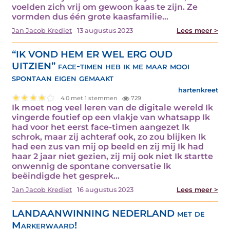
voelden zich vrij om gewoon kaas te zijn. Ze
vormden dus één grote kaasfamilie…
Jan Jacob Krediet
13 augustus 2023
Lees meer >
“IK VOND HEM ER WEL ERG OUD
UITZIEN” face-timen heb ik me maar mooi
spontaan eigen gemaakt
hartenkreet
4.0 met 1 stemmen
729
Ik moet nog veel leren van de digitale wereld Ik
vingerde foutief op een vlakje van whatsapp Ik
had voor het eerst face-timen aangezet Ik
schrok, maar zij achteraf ook, zo zou blijken Ik
had een zus van mij op beeld en zij mij Ik had
haar 2 jaar niet gezien, zij mij ook niet Ik startte
onwennig de spontane conversatie Ik
beëindigde het gesprek…
Jan Jacob Krediet
16 augustus 2023
Lees meer >
LANDAANWINNING NEDERLAND met de
Markerwaard!