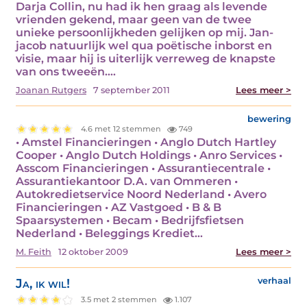
Darja Collin, nu had ik hen graag als levende
vrienden gekend, maar geen van de twee
unieke persoonlijkheden gelijken op mij. Jan-
jacob natuurlijk wel qua poëtische inborst en
visie, maar hij is uiterlijk verreweg de knapste
van ons tweeën.…
Joanan Rutgers
7 september 2011
Lees meer >
bewering
4.6 met 12 stemmen
749
• Amstel Financieringen • Anglo Dutch Hartley
Cooper • Anglo Dutch Holdings • Anro Services •
Asscom Financieringen • Assurantiecentrale •
Assurantiekantoor D.A. van Ommeren •
Autokredietservice Noord Nederland • Avero
Financieringen • AZ Vastgoed • B & B
Spaarsystemen • Becam • Bedrijfsfietsen
Nederland • Beleggings Krediet…
M. Feith
12 oktober 2009
Lees meer >
Ja, ik wil!
verhaal
3.5 met 2 stemmen
1.107