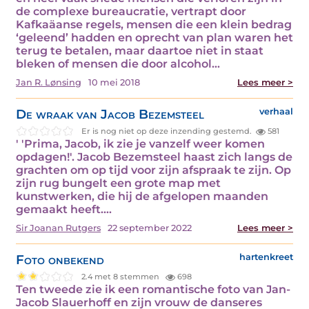
de complexe bureaucratie, vertrapt door
Kafkaäanse regels, mensen die een klein bedrag
‘geleend’ hadden en oprecht van plan waren het
terug te betalen, maar daartoe niet in staat
bleken of mensen die door alcohol…
Jan R. Lønsing
10 mei 2018
Lees meer >
De wraak van Jacob Bezemsteel
verhaal
Er is nog niet op deze inzending gestemd.
581
' 'Prima, Jacob, ik zie je vanzelf weer komen
opdagen!'. Jacob Bezemsteel haast zich langs de
grachten om op tijd voor zijn afspraak te zijn. Op
zijn rug bungelt een grote map met
kunstwerken, die hij de afgelopen maanden
gemaakt heeft.…
Sir Joanan Rutgers
22 september 2022
Lees meer >
Foto onbekend
hartenkreet
2.4 met 8 stemmen
698
Ten tweede zie ik een romantische foto van Jan-
Jacob Slauerhoff en zijn vrouw de danseres