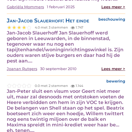
Gabriëla Mommers
1 februari 2025
Lees meer >
Jan-Jacob Slauerhoff: Het einde
beschouwing
4.0 met 3 stemmen
1.747
Jan-Jacob Slauerhoff Jan Slauerhoff werd
geboren in Leeuwarden, in de binnenstad,
tegenover waar nu nog een
tapijtenhandel/woninginrichtingswinkel is. Zijn
ouders waren stijve burgers en daar had hij de
pest aan.…
Joanan Rutgers
30 september 2010
Lees meer >
bewering
0.0 met 2 stemmen
1.144
Jan-Peter sluit een visum voor Geert niet meer
uit, maar zal desnoods met ontstoken voeten de
Heere verbidden om hem in zijn VOC te krijgen.
De belangen van Shell staan op het spel. Beatrix
boetseert zich weer een hoedje, Willem twittert
nog eens twintig miljoen over de balk en
Maxima spreidt in mini-krediet weer haar be...
eh, tenen.…