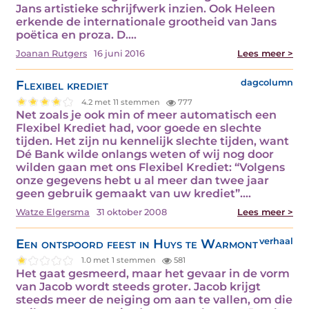
Jans artistieke schrijfwerk inzien. Ook Heleen
erkende de internationale grootheid van Jans
poëtica en proza. D.…
Joanan Rutgers
16 juni 2016
Lees meer >
Flexibel krediet
dagcolumn
4.2 met 11 stemmen
777
Net zoals je ook min of meer automatisch een
Flexibel Krediet had, voor goede en slechte
tijden. Het zijn nu kennelijk slechte tijden, want
Dé Bank wilde onlangs weten of wij nog door
wilden gaan met ons Flexibel Krediet: “Volgens
onze gegevens hebt u al meer dan twee jaar
geen gebruik gemaakt van uw krediet”.…
Watze Elgersma
31 oktober 2008
Lees meer >
Een ontspoord feest in Huys te Warmont
verhaal
1.0 met 1 stemmen
581
Het gaat gesmeerd, maar het gevaar in de vorm
van Jacob wordt steeds groter. Jacob krijgt
steeds meer de neiging om aan te vallen, om die